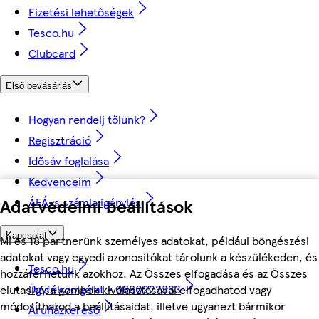
Fizetési lehetőségek
Tesco.hu
Clubcard
Első bevásárlás
Hogyan rendelj tőlünk?
Regisztráció
Idősáv foglalása
Kedvenceim
Adatvédelmi beállítások
ÁFÁ-s számla igénylés
Kapcsolat
Mi és 18 partnerünk személyes adatokat, például böngészési
adatokat vagy egyedi azonosítókat tárolunk a készülékeden, és
Tesco.hu
hozzáférhetünk azokhoz. Az Összes elfogadása és az Összes
Ügyfélszolgálat - 0680222333
elutasítása gombok kiválasztásával elfogadhatod vagy
módosíthatod a beállításaidat, illetve ugyanezt bármikor
Áruházkereső