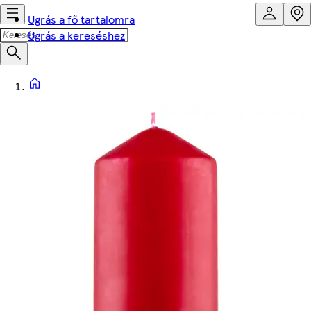
Ugrás a fő tartalomra
Ugrás a kereséshez