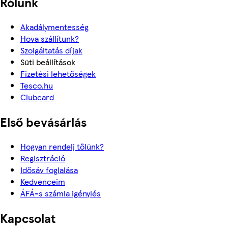
Rólunk
Akadálymentesség
Hova szállítunk?
Szolgáltatás díjak
Süti beállítások
Fizetési lehetőségek
Tesco.hu
Clubcard
Első bevásárlás
Hogyan rendelj tőlünk?
Regisztráció
Idősáv foglalása
Kedvenceim
ÁFÁ-s számla igénylés
Kapcsolat