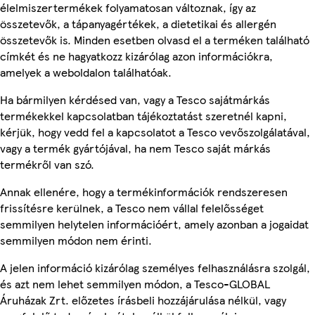
élelmiszertermékek folyamatosan változnak, így az
összetevők, a tápanyagértékek, a dietetikai és allergén
összetevők is. Minden esetben olvasd el a terméken található
címkét és ne hagyatkozz kizárólag azon információkra,
amelyek a weboldalon találhatóak.
Ha bármilyen kérdésed van, vagy a Tesco sajátmárkás
termékekkel kapcsolatban tájékoztatást szeretnél kapni,
kérjük, hogy vedd fel a kapcsolatot a Tesco vevőszolgálatával,
vagy a termék gyártójával, ha nem Tesco saját márkás
termékről van szó.
Annak ellenére, hogy a termékinformációk rendszeresen
frissítésre kerülnek, a Tesco nem vállal felelősséget
semmilyen helytelen információért, amely azonban a jogaidat
semmilyen módon nem érinti.
A jelen információ kizárólag személyes felhasználásra szolgál,
és azt nem lehet semmilyen módon, a Tesco-GLOBAL
Áruházak Zrt. előzetes írásbeli hozzájárulása nélkül, vagy