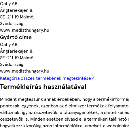
Oatly AB,
Ångfärjekajen 8,
SE-211 19 Malmö,
Svédország
www.medisthungary.hu
Gyártó címe
Oatly AB,
Ångfärjekajen 8,
SE-211 19 Malmö,
Svédország
www.medisthungary.hu
Kategória összes termékének megtekintése
Termékleírás használatával
Mindent megteszünk annak érdekében, hogy a termékinformá
pontosak legyenek, azonban az élelmiszertermékek folyamato
változnak, így az összetevők, a tápanyagértékek, a dietetikai és
összetevők is. Minden esetben olvasd el a terméken található
hagyatkozz kizárólag azon információkra, amelyek a weboldalo