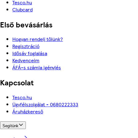
Tesco.hu
Clubcard
Első bevásárlás
Hogyan rendelj tőlünk?
Regisztráció
Idősáv foglalása
Kedvenceim
ÁFÁ-s számla igénylés
Kapcsolat
Tesco.hu
Ügyfélszolgálat - 0680222333
Áruházkereső
Segítünk