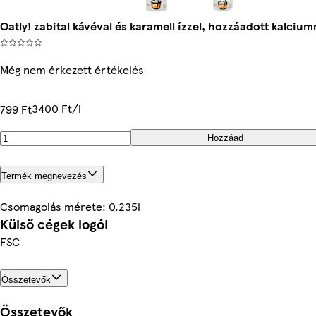
Oatly! zabital kávéval és karamell ízzel, hozzáadott kalciu
Még nem érkezett értékelés
3400 Ft/l
799 Ft
Hozzáad
Termék megnevezés
Csomagolás mérete: 0.235l
Külső cégek logói
FSC
Összetevők
Összetevők