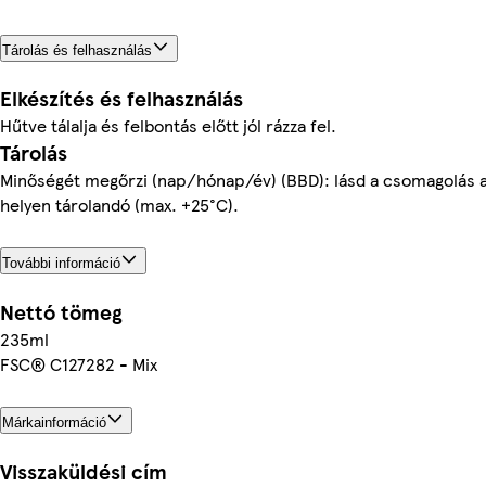
Tárolás és felhasználás
Elkészítés és felhasználás
Hűtve tálalja és felbontás előtt jól rázza fel.
Tárolás
Minőségét megőrzi (nap/hónap/év) (BBD): lásd a csomagolás al
helyen tárolandó (max. +25°C).
További információ
Nettó tömeg
235ml
FSC® C127282 - Mix
Márkainformáció
Visszaküldési cím