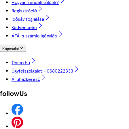
Hogyan rendelj tőlünk?
Regisztráció
Idősáv foglalása
Kedvenceim
ÁFÁ-s számla igénylés
Kapcsolat
Tesco.hu
Ügyfélszolgálat - 0680222333
Áruházkereső
followUs