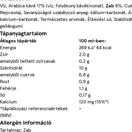
Víz, Arabica kávé 17% (víz, folyékony kávékivonat),
Zab
8%, Cuk
Repceolaj, Savanyúságot szabályozó anyag: kálium-karbonát, Ás
kalcium-karbonát, Természetes aromák, Étkezési só, Stabilizá
gellángumi
Tápanyagtartalom
Átlagos tápérték
100 ml-ben:
Energia
269 kJ/ 64 kcal
Zsír
2,0 g
amelyből telített zsírsavak
0,2 g
Szénhidrát
10 g
amelyből cukrok
6,8 g
Rost
0,9 g
Fehérje
1,1 g
Só
0,17 g
Kalcium
120 mg (15%*)
*táplálkozási referenciaértékek
-
(NRV)
Allergén információ
Tartalmaz: Zab