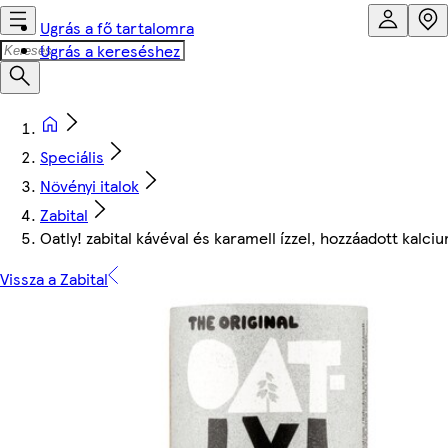
Ugrás a fő tartalomra
Ugrás a kereséshez
Speciális
Növényi italok
Zabital
Oatly! zabital kávéval és karamell ízzel, hozzáadott kalc
Vissza a Zabital