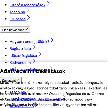
Fizetési lehetőségek
Tesco.hu
Clubcard
Első bevásárlás
Hogyan rendelj tőlünk?
Regisztráció
Idősáv foglalása
Kedvenceim
Adatvédelmi beállítások
ÁFÁ-s számla igénylés
Kapcsolat
Mi és 18 partnerünk személyes adatokat, például böngészési
adatokat vagy egyedi azonosítókat tárolunk a készülékeden, és
Tesco.hu
hozzáférhetünk azokhoz. Az Összes elfogadása és az Összes
Ügyfélszolgálat - 0680222333
elutasítása gombok kiválasztásával elfogadhatod vagy
módosíthatod a beállításaidat, illetve ugyanezt bármikor
Áruházkereső