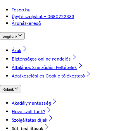
Tesco.hu
Ügyfélszolgálat - 0680222333
Áruházkereső
Segítünk
Árak
Biztonságos online rendelés
Általános Szerződési Feltételek
Adatkezelési és Cookie tájékoztató
Rólunk
Akadálymentesség
Hova szállítunk?
Szolgáltatás díjak
Süti beállítások