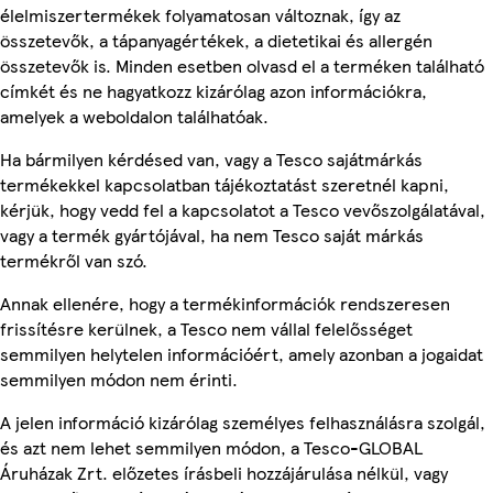
élelmiszertermékek folyamatosan változnak, így az
összetevők, a tápanyagértékek, a dietetikai és allergén
összetevők is. Minden esetben olvasd el a terméken található
címkét és ne hagyatkozz kizárólag azon információkra,
amelyek a weboldalon találhatóak.
Ha bármilyen kérdésed van, vagy a Tesco sajátmárkás
termékekkel kapcsolatban tájékoztatást szeretnél kapni,
kérjük, hogy vedd fel a kapcsolatot a Tesco vevőszolgálatával,
vagy a termék gyártójával, ha nem Tesco saját márkás
termékről van szó.
Annak ellenére, hogy a termékinformációk rendszeresen
frissítésre kerülnek, a Tesco nem vállal felelősséget
semmilyen helytelen információért, amely azonban a jogaidat
semmilyen módon nem érinti.
A jelen információ kizárólag személyes felhasználásra szolgál,
és azt nem lehet semmilyen módon, a Tesco-GLOBAL
Áruházak Zrt. előzetes írásbeli hozzájárulása nélkül, vagy