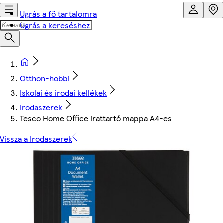
Ugrás a fő tartalomra
Ugrás a kereséshez
Otthon-hobbi
Iskolai és irodai kellékek
Irodaszerek
Tesco Home Office irattartó mappa A4-es
Vissza a Irodaszerek