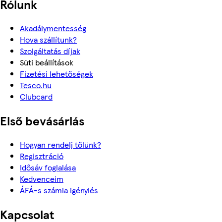
Rólunk
Akadálymentesség
Hova szállítunk?
Szolgáltatás díjak
Süti beállítások
Fizetési lehetőségek
Tesco.hu
Clubcard
Első bevásárlás
Hogyan rendelj tőlünk?
Regisztráció
Idősáv foglalása
Kedvenceim
ÁFÁ-s számla igénylés
Kapcsolat