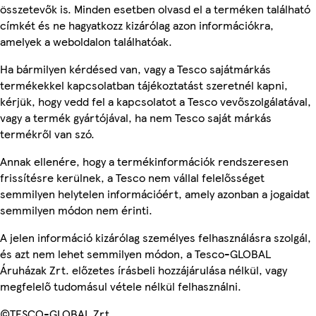
összetevők is. Minden esetben olvasd el a terméken található
címkét és ne hagyatkozz kizárólag azon információkra,
amelyek a weboldalon találhatóak.
Ha bármilyen kérdésed van, vagy a Tesco sajátmárkás
termékekkel kapcsolatban tájékoztatást szeretnél kapni,
kérjük, hogy vedd fel a kapcsolatot a Tesco vevőszolgálatával,
vagy a termék gyártójával, ha nem Tesco saját márkás
termékről van szó.
Annak ellenére, hogy a termékinformációk rendszeresen
frissítésre kerülnek, a Tesco nem vállal felelősséget
semmilyen helytelen információért, amely azonban a jogaidat
semmilyen módon nem érinti.
A jelen információ kizárólag személyes felhasználásra szolgál,
és azt nem lehet semmilyen módon, a Tesco-GLOBAL
Áruházak Zrt. előzetes írásbeli hozzájárulása nélkül, vagy
megfelelő tudomásul vétele nélkül felhasználni.
©TESCO-GLOBAL Zrt.