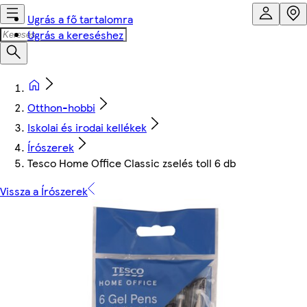
Ugrás a fő tartalomra
Ugrás a kereséshez
Otthon-hobbi
Iskolai és irodai kellékek
Írószerek
Tesco Home Office Classic zselés toll 6 db
Vissza a Írószerek