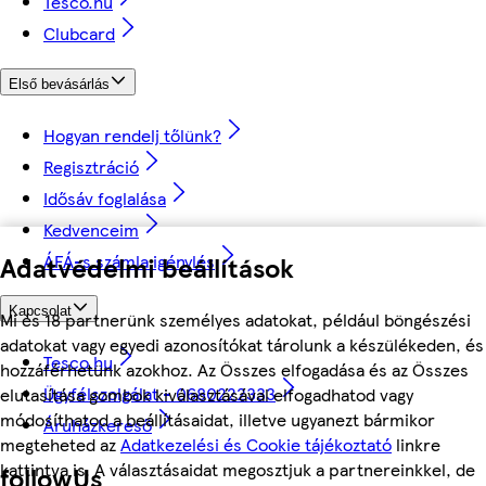
Tesco.hu
Clubcard
Első bevásárlás
Hogyan rendelj tőlünk?
Regisztráció
Idősáv foglalása
Kedvenceim
Adatvédelmi beállítások
ÁFÁ-s számla igénylés
Kapcsolat
Mi és 18 partnerünk személyes adatokat, például böngészési
adatokat vagy egyedi azonosítókat tárolunk a készülékeden, és
Tesco.hu
hozzáférhetünk azokhoz. Az Összes elfogadása és az Összes
Ügyfélszolgálat - 0680222333
elutasítása gombok kiválasztásával elfogadhatod vagy
módosíthatod a beállításaidat, illetve ugyanezt bármikor
Áruházkereső
megteheted az
Adatkezelési és Cookie tájékoztató
linkre
kattintva is. A választásaidat megosztjuk a partnereinkkel, de
followUs