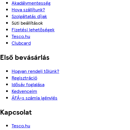
Akadálymentesség
Hova szállítunk?
Szolgáltatás díjak
Süti beállítások
Fizetési lehetőségek
Tesco.hu
Clubcard
Első bevásárlás
Hogyan rendelj tőlünk?
Regisztráció
Idősáv foglalása
Kedvenceim
ÁFÁ-s számla igénylés
Kapcsolat
Tesco.hu