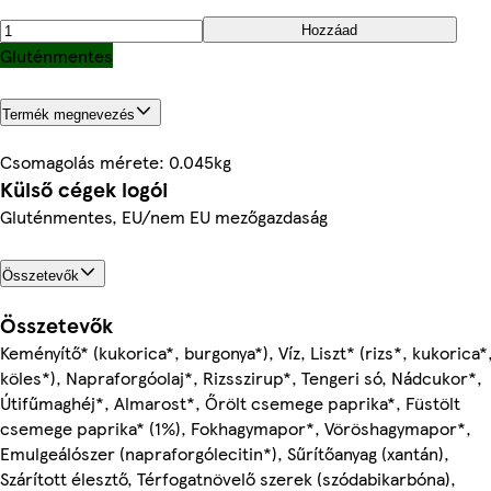
Hozzáad
Gluténmentes
Termék megnevezés
Csomagolás mérete: 0.045kg
Külső cégek logói
Gluténmentes, EU/nem EU mezőgazdaság
Összetevők
Összetevők
Keményítő* (kukorica*, burgonya*), Víz, Liszt* (rizs*, kukorica*
köles*), Napraforgóolaj*, Rizsszirup*, Tengeri só, Nádcukor*,
Útifűmaghéj*, Almarost*, Őrölt csemege paprika*, Füstölt
csemege paprika* (1%), Fokhagymapor*, Vöröshagymapor*,
Emulgeálószer (napraforgólecitin*), Sűrítőanyag (xantán),
Szárított élesztő, Térfogatnövelő szerek (szódabikarbóna),