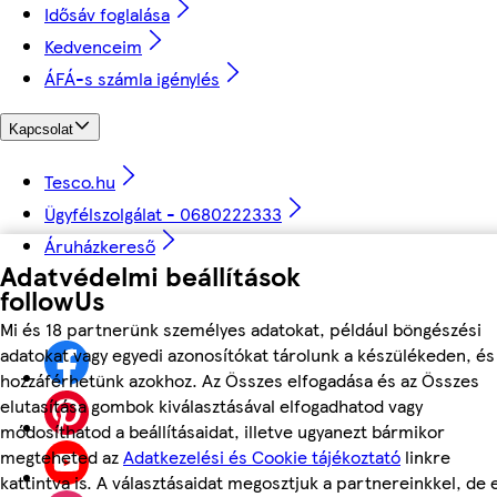
Idősáv foglalása
Kedvenceim
ÁFÁ-s számla igénylés
Kapcsolat
Tesco.hu
Ügyfélszolgálat - 0680222333
Áruházkereső
Adatvédelmi beállítások
followUs
Mi és 18 partnerünk személyes adatokat, például böngészési
adatokat vagy egyedi azonosítókat tárolunk a készülékeden, és
hozzáférhetünk azokhoz. Az Összes elfogadása és az Összes
elutasítása gombok kiválasztásával elfogadhatod vagy
módosíthatod a beállításaidat, illetve ugyanezt bármikor
megteheted az
Adatkezelési és Cookie tájékoztató
linkre
kattintva is. A választásaidat megosztjuk a partnereinkkel, de 