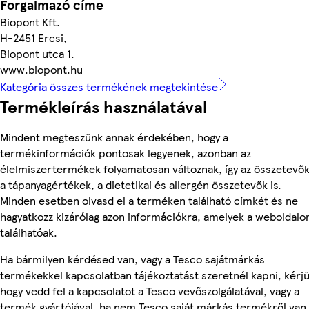
Forgalmazó címe
Biopont Kft.
H-2451 Ercsi,
Biopont utca 1.
www.biopont.hu
Kategória összes termékének megtekintése
Termékleírás használatával
Mindent megteszünk annak érdekében, hogy a
termékinformációk pontosak legyenek, azonban az
élelmiszertermékek folyamatosan változnak, így az összetevők
a tápanyagértékek, a dietetikai és allergén összetevők is.
Minden esetben olvasd el a terméken található címkét és ne
hagyatkozz kizárólag azon információkra, amelyek a weboldalo
találhatóak.
Ha bármilyen kérdésed van, vagy a Tesco sajátmárkás
termékekkel kapcsolatban tájékoztatást szeretnél kapni, kérjü
hogy vedd fel a kapcsolatot a Tesco vevőszolgálatával, vagy a
termék gyártójával, ha nem Tesco saját márkás termékről van