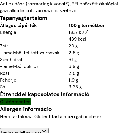
Antioxidáns (rozmaring kivonat*), *Ellenőrzött ökológiai
gazdálkodásból származó összetevő
Tápanyagtartalom
Átlagos tápérték
100 g termékben
Energia
1837 kJ /
-
439 kcal
Zsír
20 g
- amelyből telített zsírsavak
2,5 g
Szénhidrát
61 g
- amelyből cukrok
6,9 g
Rost
2,5 g
Fehérje
1,9 g
Só
3,38 g
Étrenddel kapcsolatos információ
Gluténmentes
Allergén információ
Nem tartalmaz: Glutént tartalmazó gabonafélék
Tárolás és felhasználás