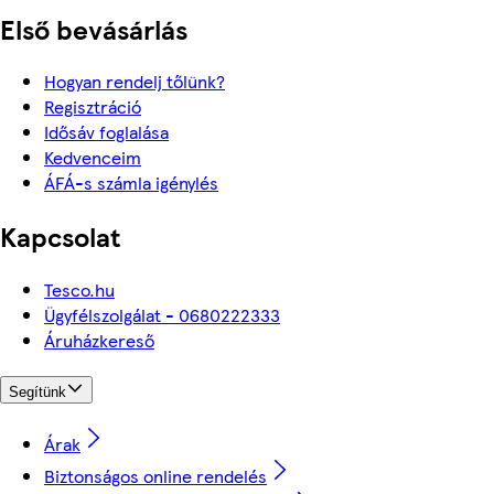
Első bevásárlás
Hogyan rendelj tőlünk?
Regisztráció
Idősáv foglalása
Kedvenceim
ÁFÁ-s számla igénylés
Kapcsolat
Tesco.hu
Ügyfélszolgálat - 0680222333
Áruházkereső
Segítünk
Árak
Biztonságos online rendelés