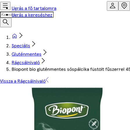
Ugrás a fő tartalomra
Ugrás a kereséshez
Speciális
Gluténmentes
Rágcsálnivaló
Biopont bio gluténmentes sóspálcika füstölt fűszerrel 4
Vissza a Rágcsálnivaló