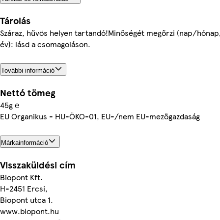
Tárolás
Száraz, hűvös helyen tartandó!Minőségét megőrzi (nap/hónap
év): lásd a csomagoláson.
További információ
Nettó tömeg
45g ℮
EU Organikus - HU-ÖKO-01, EU-/nem EU-mezőgazdaság
Márkainformáció
Visszaküldési cím
Biopont Kft.
H-2451 Ercsi,
Biopont utca 1.
www.biopont.hu