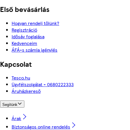
Első bevásárlás
Hogyan rendelj tőlünk?
Regisztráció
Idősáv foglalása
Kedvenceim
ÁFÁ-s számla igénylés
Kapcsolat
Tesco.hu
Ügyfélszolgálat - 0680222333
Áruházkereső
Segítünk
Árak
Biztonságos online rendelés