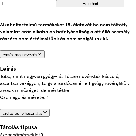
Hozzáad
Alkoholtartalmú termékeket 18. életévét be nem töltött,
valamint erős alkoholos befolyásoltság alatt álló személy
részére nem értékesítünk és nem szolgálunk ki.
Termék megnevezés
Leírás
Több, mint negyven gyógy- és fűszernövényből készülő,
aszaltszilva-ágyon, tölgyfahordóban érlelt gyógynövénylikőr.
Zwack minőséget, de mértékkel
Csomagolás mérete: 1l
Tárolás és felhasználás
Tárolás típusa
Szobahőmérsékletű