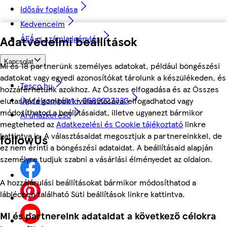
Idősáv foglalása
Kedvenceim
Adatvédelmi beállítások
ÁFÁ-s számla igénylés
Kapcsolat
Mi és 18 partnerünk személyes adatokat, például böngészési
adatokat vagy egyedi azonosítókat tárolunk a készülékeden, és
Tesco.hu
hozzáférhetünk azokhoz. Az Összes elfogadása és az Összes
Ügyfélszolgálat - 0680222333
elutasítása gombok kiválasztásával elfogadhatod vagy
módosíthatod a beállításaidat, illetve ugyanezt bármikor
Áruházkereső
megteheted az
Adatkezelési és Cookie tájékoztató
linkre
kattintva is. A választásaidat megosztjuk a partnereinkkel, de
followUs
ez nem érinti a böngészési adataidat. A beállításaid alapján
személyre tudjuk szabni a vásárlási élményedet az oldalon.
A hozzájárulási beállításokat bármikor módosíthatod a
láblécben található Süti beállítások linkre kattintva.
Mi és partnereink adataidat a következő célokra