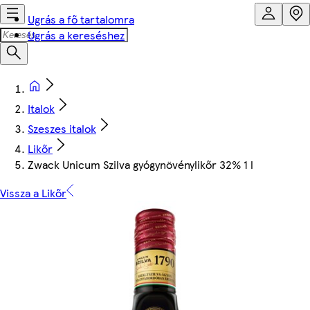
Ugrás a fő tartalomra
Ugrás a kereséshez
Italok
Szeszes italok
Likőr
Zwack Unicum Szilva gyógynövénylikőr 32% 1 l
Vissza a Likőr