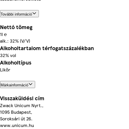
További információ
Nettó tömeg
1l ℮
alk.: 32% (V/V)
Alkoholtartalom térfogatszázalékban
32% vol
Alkoholtípus
Likőr
Márkainformáció
Visszaküldési cím
Zwack Unicum Nyrt.,
1095 Budapest,
Soroksári út 26.
www.unicum.hu