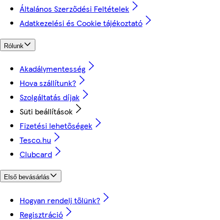
Általános Szerződési Feltételek
Adatkezelési és Cookie tájékoztató
Rólunk
Akadálymentesség
Hova szállítunk?
Szolgáltatás díjak
Süti beállítások
Fizetési lehetőségek
Tesco.hu
Clubcard
Első bevásárlás
Hogyan rendelj tőlünk?
Regisztráció