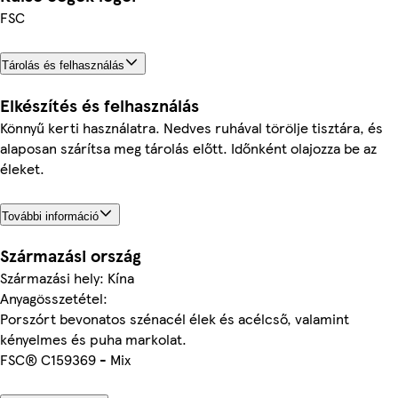
FSC
Tárolás és felhasználás
Elkészítés és felhasználás
Könnyű kerti használatra. Nedves ruhával törölje tisztára, és
alaposan szárítsa meg tárolás előtt. Időnként olajozza be az
éleket.
További információ
Származási ország
Származási hely: Kína
Anyagösszetétel:
Porszórt bevonatos szénacél élek és acélcső, valamint
kényelmes és puha markolat.
FSC® C159369 - Mix