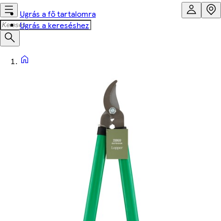
Ugrás a fő tartalomra
Ugrás a kereséshez