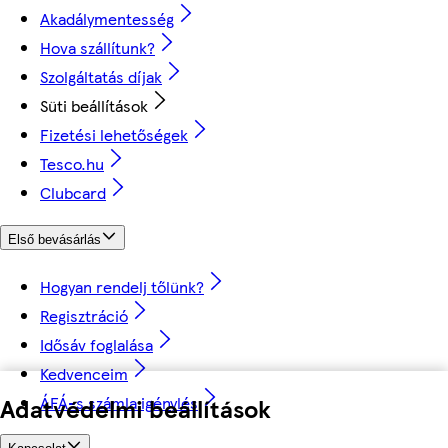
Akadálymentesség
Hova szállítunk?
Szolgáltatás díjak
Süti beállítások
Fizetési lehetőségek
Tesco.hu
Clubcard
Első bevásárlás
Hogyan rendelj tőlünk?
Regisztráció
Idősáv foglalása
Kedvenceim
ÁFÁ-s számla igénylés
Adatvédelmi beállítások