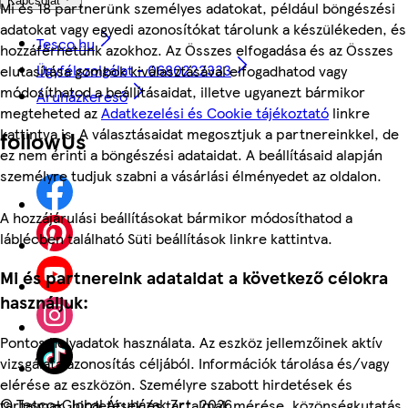
Kapcsolat
Mi és 18 partnerünk személyes adatokat, például böngészési
adatokat vagy egyedi azonosítókat tárolunk a készülékeden, és
Tesco.hu
hozzáférhetünk azokhoz. Az Összes elfogadása és az Összes
Ügyfélszolgálat - 0680222333
elutasítása gombok kiválasztásával elfogadhatod vagy
módosíthatod a beállításaidat, illetve ugyanezt bármikor
Áruházkereső
megteheted az
Adatkezelési és Cookie tájékoztató
linkre
kattintva is. A választásaidat megosztjuk a partnereinkkel, de
followUs
ez nem érinti a böngészési adataidat. A beállításaid alapján
személyre tudjuk szabni a vásárlási élményedet az oldalon.
A hozzájárulási beállításokat bármikor módosíthatod a
láblécben található Süti beállítások linkre kattintva.
Mi és partnereink adataidat a következő célokra
használjuk:
Pontos helyadatok használata. Az eszköz jellemzőinek aktív
vizsgálata azonosítás céljából. Információk tárolása és/vagy
elérése az eszközön. Személyre szabott hirdetések és
©
Tesco-Global Áruházak Zrt. 2026
tartalmak, hirdetések és tartalmak mérése, közönségkutatás