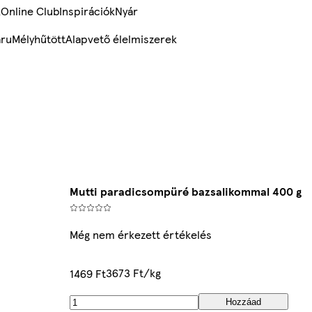
k
Online Club
Inspirációk
Nyár
ru
Mélyhűtött
Alapvető élelmiszerek
Mutti paradicsompüré bazsalikommal 400 g
Még nem érkezett értékelés
3673 Ft/kg
1469 Ft
Hozzáad