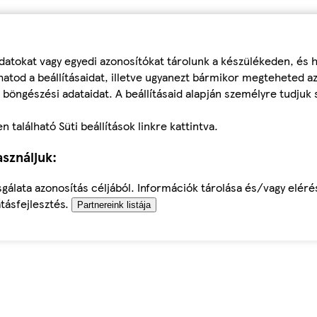
datokat vagy egyedi azonosítókat tárolunk a készülékeden, és
atod a beállításaidat, illetve ugyanezt bármikor megteheted a
 böngészési adataidat. A beállításaid alapján személyre tudjuk 
található Süti beállítások linkre kattintva.
sználjuk:
sgálata azonosítás céljából. Információk tárolása és/vagy elér
tásfejlesztés.
Partnereink listája