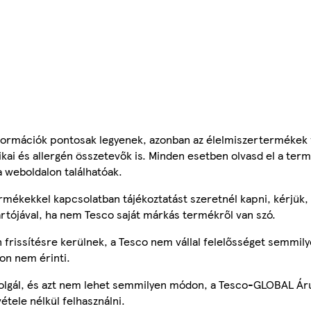
ormációk pontosak legyenek, azonban az élelmiszertermékek
tikai és allergén összetevők is. Minden esetben olvasd el a ter
a weboldalon találhatóak.
mékekkel kapcsolatban tájékoztatást szeretnél kapni, kérjük, 
ártójával, ha nem Tesco saját márkás termékről van szó.
frissítésre kerülnek, a Tesco nem vállal felelősséget semmily
on nem érinti.
szolgál, és azt nem lehet semmilyen módon, a Tesco-GLOBAL Ár
étele nélkül felhasználni.