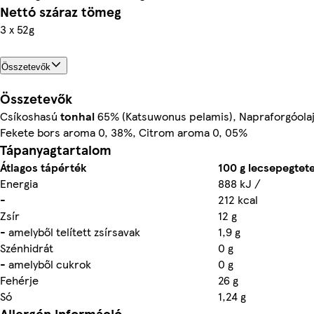
Nettó száraz tömeg
3 x 52g
Összetevők
Összetevők
Csíkoshasú
tonhal
65% (Katsuwonus pelamis), Napraforgóolaj 
Fekete bors aroma 0, 38%, Citrom aroma 0, 05%
Tápanyagtartalom
Átlagos tápérték
100 g lecsepegtet
Energia
888 kJ /
-
212 kcal
Zsír
12 g
- amelyből telített zsírsavak
1,9 g
Szénhidrát
0 g
- amelyből cukrok
0 g
Fehérje
26 g
Só
1,24 g
Allergén információ