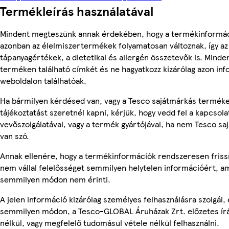
Termékleírás használatával
Mindent megteszünk annak érdekében, hogy a termékinformác
azonban az élelmiszertermékek folyamatosan változnak, így az
tápanyagértékek, a dietetikai és allergén összetevők is. Minde
terméken található címkét és ne hagyatkozz kizárólag azon in
weboldalon találhatóak.
Ha bármilyen kérdésed van, vagy a Tesco sajátmárkás termék
tájékoztatást szeretnél kapni, kérjük, hogy vedd fel a kapcsola
vevőszolgálatával, vagy a termék gyártójával, ha nem Tesco s
van szó.
Annak ellenére, hogy a termékinformációk rendszeresen frissí
nem vállal felelősséget semmilyen helytelen információért, am
semmilyen módon nem érinti.
A jelen információ kizárólag személyes felhasználásra szolgál,
semmilyen módon, a Tesco-GLOBAL Áruházak Zrt. előzetes írá
nélkül, vagy megfelelő tudomásul vétele nélkül felhasználni.