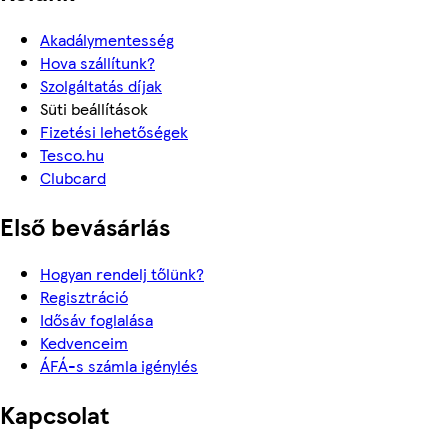
Akadálymentesség
Hova szállítunk?
Szolgáltatás díjak
Süti beállítások
Fizetési lehetőségek
Tesco.hu
Clubcard
Első bevásárlás
Hogyan rendelj tőlünk?
Regisztráció
Idősáv foglalása
Kedvenceim
ÁFÁ-s számla igénylés
Kapcsolat