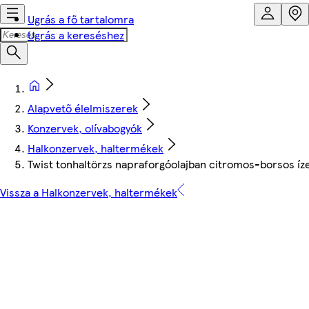
Ugrás a fő tartalomra
Ugrás a kereséshez
Alapvető élelmiszerek
Konzervek, olívabogyók
Halkonzervek, haltermékek
Twist tonhaltörzs napraforgóolajban citromos-borsos ízes
Vissza a Halkonzervek, haltermékek