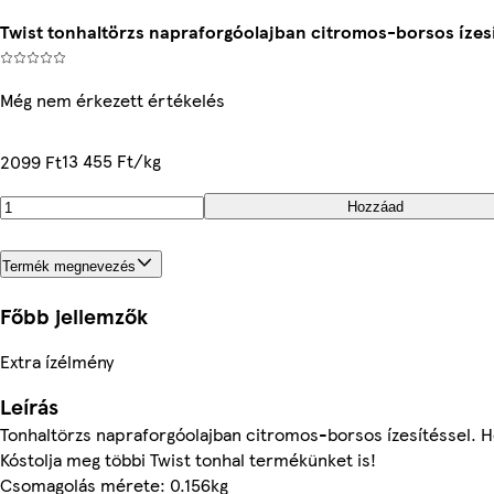
Twist tonhaltörzs napraforgóolajban citromos-borsos ízesíté
Még nem érkezett értékelés
13 455 Ft/kg
2099 Ft
Hozzáad
Termék megnevezés
Főbb jellemzők
Extra ízélmény
Leírás
Tonhaltörzs napraforgóolajban citromos-borsos ízesítéssel. 
Kóstolja meg többi Twist tonhal termékünket is!
Csomagolás mérete: 0.156kg