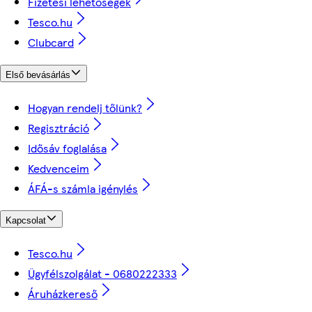
Fizetési lehetőségek
Tesco.hu
Clubcard
Első bevásárlás
Hogyan rendelj tőlünk?
Regisztráció
Idősáv foglalása
Kedvenceim
ÁFÁ-s számla igénylés
Kapcsolat
Tesco.hu
Ügyfélszolgálat - 0680222333
Áruházkereső