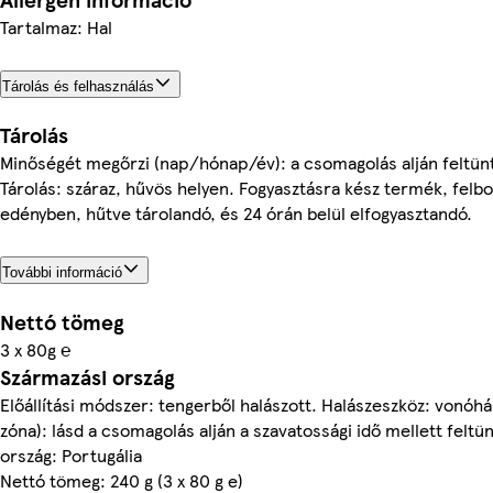
Tartalmaz: Hal
Tárolás és felhasználás
Tárolás
Minőségét megőrzi (nap/hónap/év): a csomagolás alján feltünt
Tárolás: száraz, hűvös helyen. Fogyasztásra kész termék, felbo
edényben, hűtve tárolandó, és 24 órán belül elfogyasztandó.
További információ
Nettó tömeg
3 x 80g ℮
Származási ország
Előállítási módszer: tengerből halászott. Halászeszköz: vonóhá
zóna): lásd a csomagolás alján a szavatossági idő mellett feltü
ország: Portugália
Nettó tömeg: 240 g (3 x 80 g e)