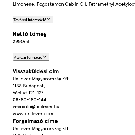
Limonene, Pogostemon Cablin Oil, Tetramethyl Acetyloc
További információ
Nettó tömeg
2990ml
Márkainformáció
Visszaküldési cím
Unilever Magyarország Kft.,
1138 Budapest,
Váci út 121-127.
06-80-180-144
vevoinfo@unilever.hu
www.unilever.com
Forgalmazó címe
Unilever Magyarország Kft.,