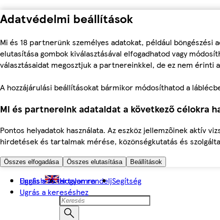
Adatvédelmi beállítások
Mi és 18 partnerünk személyes adatokat, például böngészési a
elutasítása gombok kiválasztásával elfogadhatod vagy módosíth
választásaidat megosztjuk a partnereinkkel, de ez nem érinti a
A hozzájárulási beállításokat bármikor módosíthatod a láblécben 
Mi és partnereink adataidat a következő célokra ha
Pontos helyadatok használata. Az eszköz jellemzőinek aktív viz
hirdetések és tartalmak mérése, közönségkutatás és szolgálta
Összes elfogadása
Összes elutasítása
Beállítások
Ugrás a fő tartalomra
English
Hogyan rendelj
Segítség
Ugrás a kereséshez