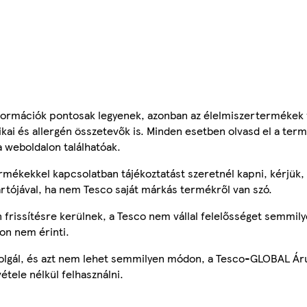
ormációk pontosak legyenek, azonban az élelmiszertermékek
tikai és allergén összetevők is. Minden esetben olvasd el a ter
a weboldalon találhatóak.
mékekkel kapcsolatban tájékoztatást szeretnél kapni, kérjük, 
ártójával, ha nem Tesco saját márkás termékről van szó.
frissítésre kerülnek, a Tesco nem vállal felelősséget semmily
on nem érinti.
szolgál, és azt nem lehet semmilyen módon, a Tesco-GLOBAL Ár
étele nélkül felhasználni.