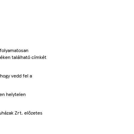
 folyamatosan
méken található címkét
hogy vedd fel a
en helytelen
uházak Zrt. előzetes