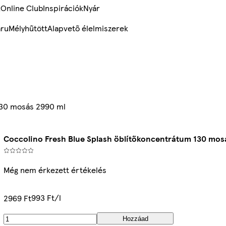
k
Online Club
Inspirációk
Nyár
ru
Mélyhűtött
Alapvető élelmiszerek
130 mosás 2990 ml
Coccolino Fresh Blue Splash öblítőkoncentrátum 130 mos
Még nem érkezett értékelés
993 Ft/l
2969 Ft
Hozzáad