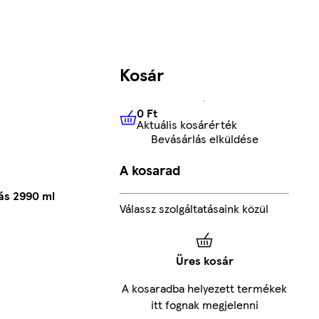
Kosár
0 Ft
Aktuális kosárérték
0 Ft
Aktuális kosárérték
Bevásárlás elküldése
A kosarad
ás 2990 ml
Válassz szolgáltatásaink közül
Üres kosár
A kosaradba helyezett termékek
itt fognak megjelenni