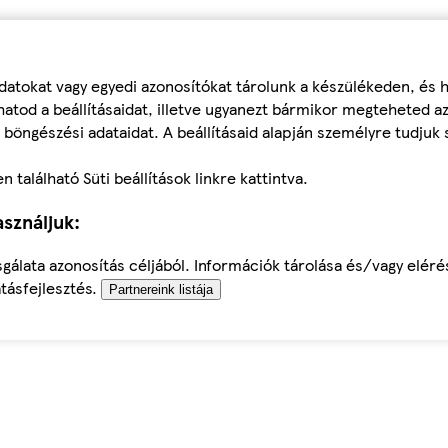
datokat vagy egyedi azonosítókat tárolunk a készülékeden, és
atod a beállításaidat, illetve ugyanezt bármikor megteheted a
 böngészési adataidat. A beállításaid alapján személyre tudjuk 
található Süti beállítások linkre kattintva.
sználjuk:
sgálata azonosítás céljából. Információk tárolása és/vagy elér
tásfejlesztés.
Partnereink listája