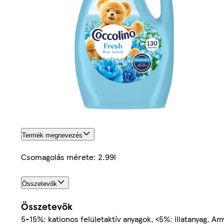
Termék megnevezés
Csomagolás mérete: 2.99l
Összetevők
Összetevők
5-15%: kationos felületaktív anyagok, <5%: illatanyag, Am