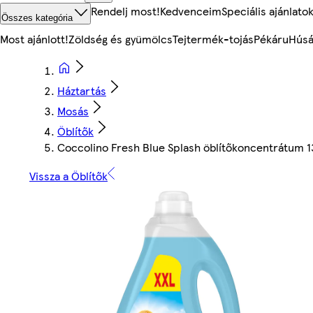
Rendelj most!
Kedvenceim
Speciális ajánlato
Összes kategória
Most ajánlott!
Zöldség és gyümölcs
Tejtermék-tojás
Pékáru
Húsá
Háztartás
Mosás
Öblítők
Coccolino Fresh Blue Splash öblítőkoncentrátum 
Vissza a Öblítők