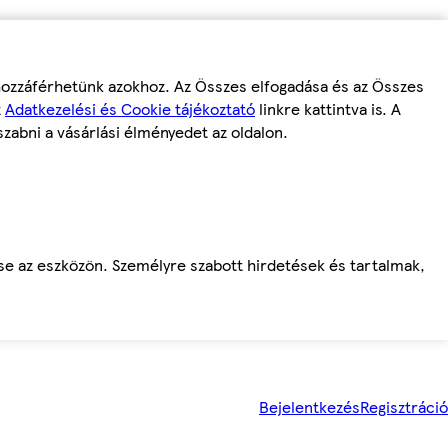
 hozzáférhetünk azokhoz. Az Összes elfogadása és az Összes
z
Adatkezelési és Cookie tájékoztató
linkre kattintva is. A
szabni a vásárlási élményedet az oldalon.
ése az eszközön. Személyre szabott hirdetések és tartalmak,
Bejelentkezés
Regisztráció