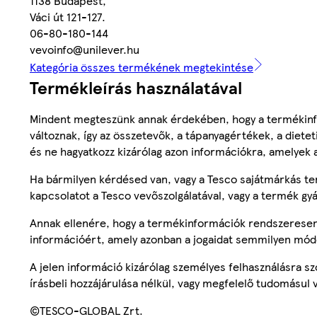
1138 Budapest,
Váci út 121-127.
06-80-180-144
vevoinfo@unilever.hu
Kategória összes termékének megtekintése
Termékleírás használatával
Mindent megteszünk annak érdekében, hogy a termékinf
változnak, így az összetevők, a tápanyagértékek, a diete
és ne hagyatkozz kizárólag azon információkra, amelyek 
Ha bármilyen kérdésed van, vagy a Tesco sajátmárkás ter
kapcsolatot a Tesco vevőszolgálatával, vagy a termék gy
Annak ellenére, hogy a termékinformációk rendszeresen 
információért, amely azonban a jogaidat semmilyen mód
A jelen információ kizárólag személyes felhasználásra 
írásbeli hozzájárulása nélkül, vagy megfelelő tudomásul v
©TESCO-GLOBAL Zrt.