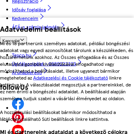
Regisztráció
Idősáv foglalása
Kedvenceim
ÁFÁ-s számla igénylés
Adatvédelmi beállítások
Kapcsolat
Mi és 18 partnerünk személyes adatokat, például böngészési
adatokat vagy egyedi azonosítókat tárolunk a készülékeden, és
Tesco.hu
hozzáférhetünk azokhoz. Az Összes elfogadása és az Összes
Ügyfélszolgálat - 0680222333
elutasítása gombok kiválasztásával elfogadhatod vagy
módosíthatod a beállításaidat, illetve ugyanezt bármikor
Áruházkereső
megteheted az
Adatkezelési és Cookie tájékoztató
linkre
kattintva is. A választásaidat megosztjuk a partnereinkkel, de
followUs
ez nem érinti a böngészési adataidat. A beállításaid alapján
személyre tudjuk szabni a vásárlási élményedet az oldalon.
A hozzájárulási beállításokat bármikor módosíthatod a
láblécben található Süti beállítások linkre kattintva.
Mi és partnereink adataidat a következő célokra