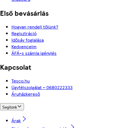
Első bevásárlás
Hogyan rendelj tőlünk?
Regisztráció
Idősáv foglalása
Kedvenceim
ÁFÁ-s számla igénylés
Kapcsolat
Tesco.hu
Ügyfélszolgálat - 0680222333
Áruházkereső
Segítünk
Árak