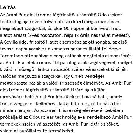
Leírás
Az Ambi Pur elektromos légfrissítő-utántöltő Odourclear
technológiája révén folyamatosan küzd meg a makacs és
megrekedt szagokkal, és akár 90 napon át könnyed, friss
illatot áraszt (2-es fokozaton, napi 12 órás használat mellett).
A Sevilla üde, frissítő illatot csempész az otthonába, az első
tavaszi napsugarak és a zamatos narancs illatát felidézve.
Teremtsen otthonában a hangulatának megfelelő atmoszférát
az Ambi Pur elektromos illatpárologtatók segítségével, melyek
kiváló minőségű illatkompozíciók széles választékát kínálják.
Valóban megküzd a szagokkal, így Ön és vendégei
megtapasztalhatják a valódi frissesség élményét. Az Ambi Pur
elektromos légfrissítő-utántöltő kizárólag a külön
megvásárolható Ambi Pur készülékkel használható, amely
frissességgel és kellemes illattal tölti meg otthonát a hét
minden napján. Az azonnali frissesség elérése érdekében
próbálja ki az Odourclear technológiával rendelkező Ambi Pur
termékek széles választékát, az Ambi Pur légfrissítőket,
valamint autóillatosító termékeket.