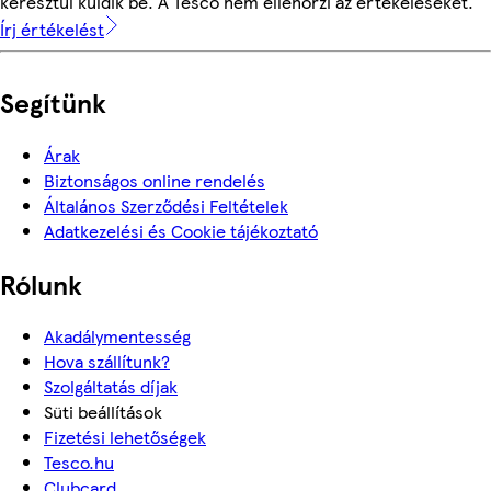
keresztül küldik be. A Tesco nem ellenőrzi az értékeléseket.
Írj értékelést
Segítünk
Árak
Biztonságos online rendelés
Általános Szerződési Feltételek
Adatkezelési és Cookie tájékoztató
Rólunk
Akadálymentesség
Hova szállítunk?
Szolgáltatás díjak
Süti beállítások
Fizetési lehetőségek
Tesco.hu
Clubcard