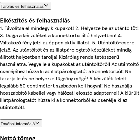
Tárolás és felhasználás
Elkészítés és felhasználás
1. Távolítsa el mindegyik kupakot! 2. Helyezze be az utántöltőt!
3. Dugja a készüléket a konnektorba álló helyzetben! 4.
Váltakozó fény jelzi az éppen aktív illatot. 5. Utántöltő-csere
jelző. Az utántöltőt és az illatpárologtató készüléket mindig
állított helyzetben tárolja! Kizárólag rendeltetésszerű
használatra. Vegye le a kupakokat az utántöltőről! Az utántöltő
cseréjéhez húzza ki az illatpárologtatót a konnektorból! Ne
takarja le és ne helyezze függöny mögé! A készülék felett
legalább 50 centimétert szabadon kell hagyni! Ne használja
hosszabbító kábellel vagy hálózati elosztó adapterrel! A kiürült
illatpárologtatót húzza ki a konnektorból és cserélje ki az
utántöltőt!.
További információ
Nettó tömeg