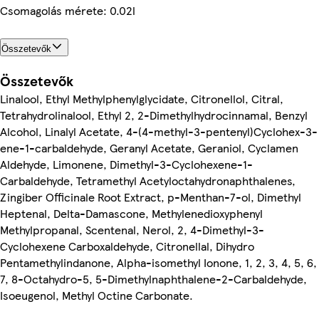
Csomagolás mérete: 0.02l
Összetevők
Összetevők
Linalool, Ethyl Methylphenylglycidate, Citronellol, Citral,
Tetrahydrolinalool, Ethyl 2, 2-Dimethylhydrocinnamal, Benzyl
Alcohol, Linalyl Acetate, 4-(4-methyl-3-pentenyl)Cyclohex-3-
ene-1-carbaldehyde, Geranyl Acetate, Geraniol, Cyclamen
Aldehyde, Limonene, Dimethyl-3-Cyclohexene-1-
Carbaldehyde, Tetramethyl Acetyloctahydronaphthalenes,
Zingiber Officinale Root Extract, p-Menthan-7-ol, Dimethyl
Heptenal, Delta-Damascone, Methylenedioxyphenyl
Methylpropanal, Scentenal, Nerol, 2, 4-Dimethyl-3-
Cyclohexene Carboxaldehyde, Citronellal, Dihydro
Pentamethylindanone, Alpha-isomethyl Ionone, 1, 2, 3, 4, 5, 6,
7, 8-Octahydro-5, 5-Dimethylnaphthalene-2-Carbaldehyde,
Isoeugenol, Methyl Octine Carbonate.