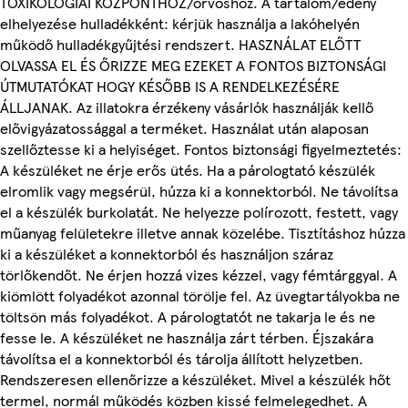
TOXIKOLÓGIAI KÖZPONTHOZ/orvoshoz. A tartalom/edény
elhelyezése hulladékként: kérjük használja a lakóhelyén
működő hulladékgyűjtési rendszert. HASZNÁLAT ELŐTT
OLVASSA EL ÉS ŐRIZZE MEG EZEKET A FONTOS BIZTONSÁGI
ÚTMUTATÓKAT HOGY KÉSŐBB IS A RENDELKEZÉSÉRE
ÁLLJANAK. Az illatokra érzékeny vásárlók használják kellő
elővigyázatossággal a terméket. Használat után alaposan
szellőztesse ki a helyiséget. Fontos biztonsági figyelmeztetés:
A készüléket ne érje erős ütés. Ha a párologtató készülék
elromlik vagy megsérül, húzza ki a konnektorból. Ne távolítsa
el a készülék burkolatát. Ne helyezze polírozott, festett, vagy
műanyag felületekre illetve annak közelébe. Tisztításhoz húzza
ki a készüléket a konnektorból és használjon száraz
törlőkendőt. Ne érjen hozzá vizes kézzel, vagy fémtárggyal. A
kiömlött folyadékot azonnal törölje fel. Az üvegtartályokba ne
töltsön más folyadékot. A párologtatót ne takarja le és ne
fesse le. A készüléket ne használja zárt térben. Éjszakára
távolítsa el a konnektorból és tárolja állított helyzetben.
Rendszeresen ellenőrizze a készüléket. Mivel a készülék hőt
termel, normál működés közben kissé felmelegedhet. A