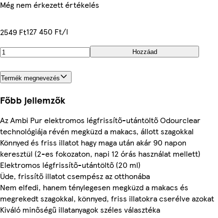
Még nem érkezett értékelés
127 450 Ft/l
2549 Ft
Hozzáad
Termék megnevezés
Főbb jellemzők
Az Ambi Pur elektromos légfrissítő-utántöltő Odourclear
technológiája révén megküzd a makacs, állott szagokkal
Könnyed és friss illatot hagy maga után akár 90 napon
keresztül (2-es fokozaton, napi 12 órás használat mellett)
Elektromos légfrissítő-utántöltő (20 ml)
Üde, frissítő illatot csempész az otthonába
Nem elfedi, hanem ténylegesen megküzd a makacs és
megrekedt szagokkal, könnyed, friss illatokra cserélve azokat
Kiváló minőségű illatanyagok széles választéka