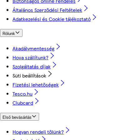
Biztonságos online rendelés
Általános Szerződési Feltételek
Adatkezelési és Cookie tájékoztató
Rólunk
Akadálymentesség
Hova szállítunk?
Szolgáltatás díjak
Süti beállítások
Fizetési lehetőségek
Tesco.hu
Clubcard
Első bevásárlás
Hogyan rendelj tőlünk?