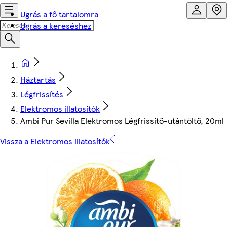
Ugrás a fő tartalomra
Ugrás a kereséshez
Háztartás
Légfrissítés
Elektromos illatosítók
Ambi Pur Sevilla Elektromos Légfrissítő-utántöltő, 20ml
Vissza a Elektromos illatosítók