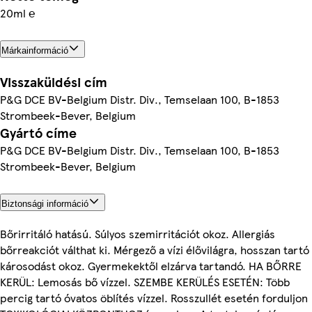
20ml ℮
Márkainformáció
Visszaküldési cím
P&G DCE BV-Belgium Distr. Div., Temselaan 100, B-1853
Strombeek-Bever, Belgium
Gyártó címe
P&G DCE BV-Belgium Distr. Div., Temselaan 100, B-1853
Strombeek-Bever, Belgium
Biztonsági információ
Bőrirritáló hatású. Súlyos szemirritációt okoz. Allergiás
bőrreakciót válthat ki. Mérgező a vízi élővilágra, hosszan tartó
károsodást okoz. Gyermekektől elzárva tartandó. HA BŐRRE
KERÜL: Lemosás bő vízzel. SZEMBE KERÜLÉS ESETÉN: Több
percig tartó óvatos öblítés vízzel. Rosszullét esetén forduljon