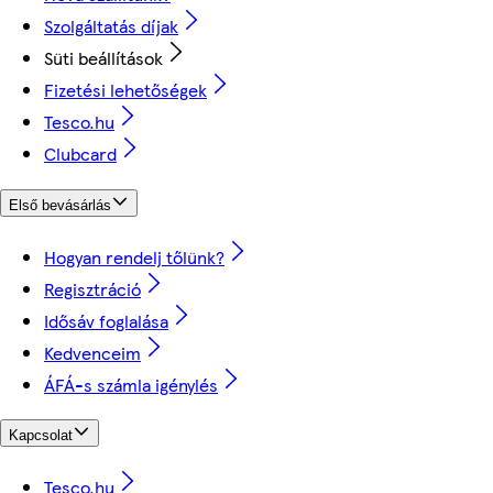
Szolgáltatás díjak
Süti beállítások
Fizetési lehetőségek
Tesco.hu
Clubcard
Első bevásárlás
Hogyan rendelj tőlünk?
Regisztráció
Idősáv foglalása
Kedvenceim
ÁFÁ-s számla igénylés
Kapcsolat
Tesco.hu