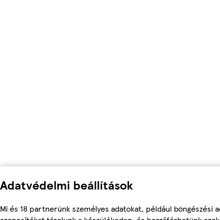
Adatvédelmi beállítások
Mi és 18 partnerünk személyes adatokat, például böngészési a
azonosítókat tárolunk a készülékeden, és hozzáférhetünk azo