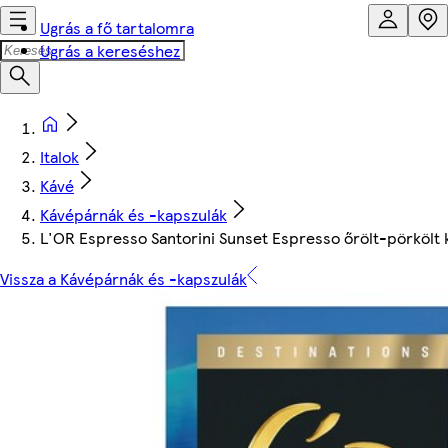
Ugrás a fő tartalomra
Ugrás a kereséshez
Italok
Kávé
Kávépárnák és -kapszulák
L'OR Espresso Santorini Sunset Espresso őrölt-pörkölt 
Vissza a Kávépárnák és -kapszulák