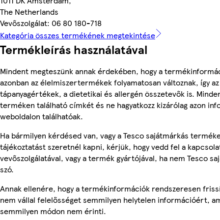
1011 DK Amsterdam,
The Netherlands
Vevőszolgálat: 06 80 180-718
Kategória összes termékének megtekintése
Termékleírás használatával
Mindent megteszünk annak érdekében, hogy a termékinformác
azonban az élelmiszertermékek folyamatosan változnak, így az
tápanyagértékek, a dietetikai és allergén összetevők is. Minde
terméken található címkét és ne hagyatkozz kizárólag azon in
weboldalon találhatóak.
Ha bármilyen kérdésed van, vagy a Tesco sajátmárkás termék
tájékoztatást szeretnél kapni, kérjük, hogy vedd fel a kapcsola
vevőszolgálatával, vagy a termék gyártójával, ha nem Tesco sa
szó.
Annak ellenére, hogy a termékinformációk rendszeresen frissí
nem vállal felelősséget semmilyen helytelen információért, am
semmilyen módon nem érinti.