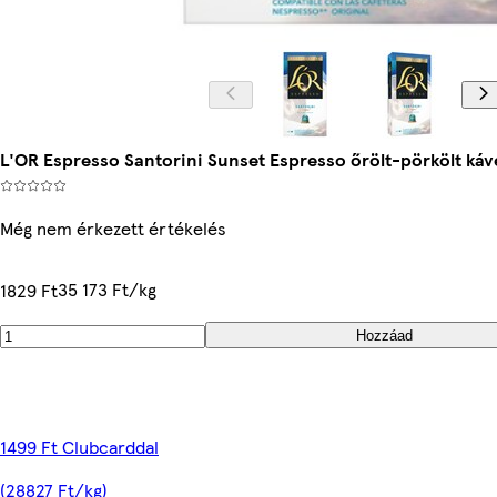
L'OR Espresso Santorini Sunset Espresso őrölt-pörkölt káv
Még nem érkezett értékelés
35 173 Ft/kg
1829 Ft
Hozzáad
1499 Ft Clubcarddal
(28827 Ft/kg)