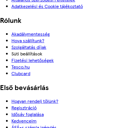
Adatkezelési és Cookie tájékoztató
Rólunk
Akadálymentesség
Hova szállítunk?
Szolgáltatás díjak
Süti beállítások
Fizetési lehetőségek
Tesco.hu
Clubcard
Első bevásárlás
Hogyan rendelj tőlünk?
Regisztráció
Idősáv foglalása
Kedvenceim
ÁFÁ-s számla igénylés