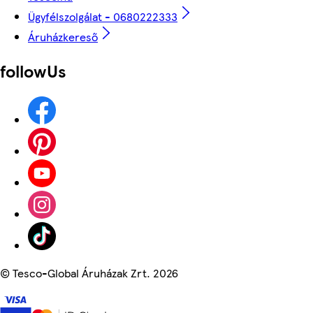
Ügyfélszolgálat - 0680222333
Áruházkereső
followUs
©
Tesco-Global Áruházak Zrt. 2026