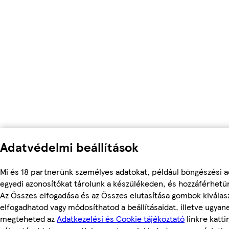
Adatvédelmi beállítások
Mi és 18 partnerünk személyes adatokat, például böngészési a
egyedi azonosítókat tárolunk a készülékeden, és hozzáférhetü
Az Összes elfogadása és az Összes elutasítása gombok kiválas
elfogadhatod vagy módosíthatod a beállításaidat, illetve ugyan
megteheted az
Adatkezelési és Cookie tájékoztató
linkre kattin