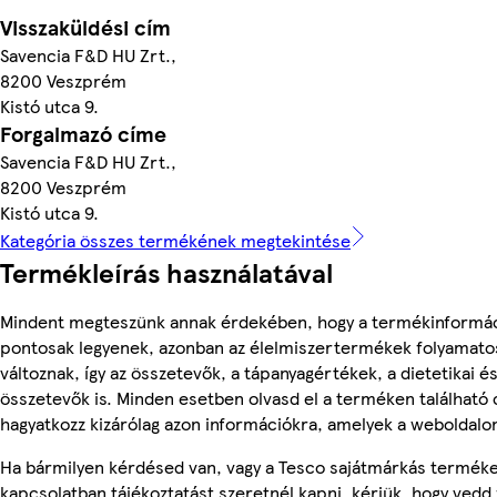
Visszaküldési cím
Savencia F&D HU Zrt.,
8200 Veszprém
Kistó utca 9.
Forgalmazó címe
Savencia F&D HU Zrt.,
8200 Veszprém
Kistó utca 9.
Kategória összes termékének megtekintése
Termékleírás használatával
Mindent megteszünk annak érdekében, hogy a termékinformá
pontosak legyenek, azonban az élelmiszertermékek folyamato
változnak, így az összetevők, a tápanyagértékek, a dietetikai és
összetevők is. Minden esetben olvasd el a terméken található
hagyatkozz kizárólag azon információkra, amelyek a weboldalon
Ha bármilyen kérdésed van, vagy a Tesco sajátmárkás termék
kapcsolatban tájékoztatást szeretnél kapni, kérjük, hogy vedd 