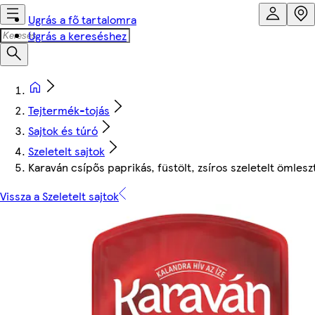
Ugrás a fő tartalomra
Ugrás a kereséshez
Tejtermék-tojás
Sajtok és túró
Szeletelt sajtok
Karaván csípős paprikás, füstölt, zsíros szeletelt ömleszt
Vissza a Szeletelt sajtok