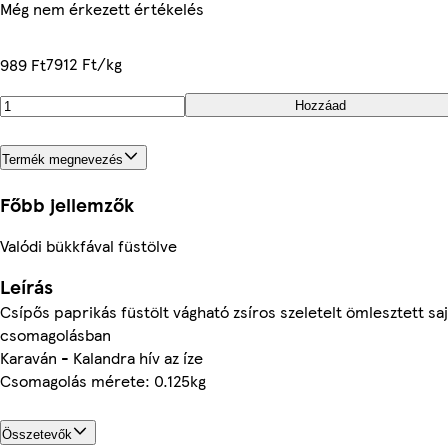
Még nem érkezett értékelés
7912 Ft/kg
989 Ft
Hozzáad
Termék megnevezés
Főbb jellemzők
Valódi bükkfával füstölve
Leírás
Csípős paprikás füstölt vágható zsíros szeletelt ömlesztett sa
csomagolásban
Karaván - Kalandra hív az íze
Csomagolás mérete: 0.125kg
Összetevők