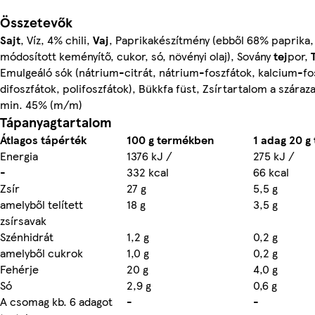
Összetevők
Sajt
, Víz, 4% chili,
Vaj
, Paprikakészítmény (ebből 68% paprika, 
módosított keményítő, cukor, só, növényi olaj), Sovány
tej
por,
Emulgeáló sók (nátrium-citrát, nátrium-foszfátok, kalcium-fo
difoszfátok, polifoszfátok), Bükkfa füst, Zsírtartalom a száraz
min. 45% (m/m)
Tápanyagtartalom
Átlagos tápérték
100 g termékben
1 adag 20 g
Energia
1376 kJ /
275 kJ /
-
332 kcal
66 kcal
Zsír
27 g
5,5 g
amelyből telített
18 g
3,5 g
zsírsavak
Szénhidrát
1,2 g
0,2 g
amelyből cukrok
1,0 g
0,2 g
Fehérje
20 g
4,0 g
Só
2,9 g
0,6 g
A csomag kb. 6 adagot
-
-