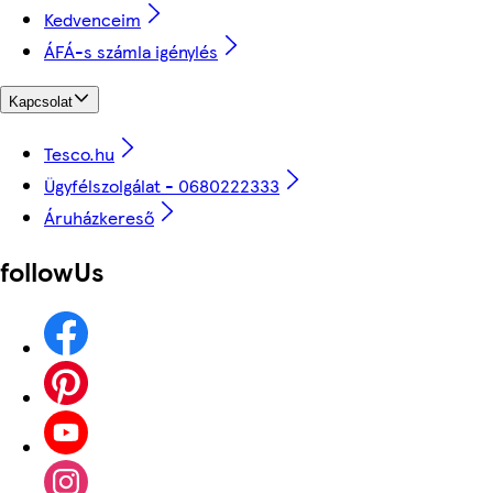
Kedvenceim
ÁFÁ-s számla igénylés
Kapcsolat
Tesco.hu
Ügyfélszolgálat - 0680222333
Áruházkereső
followUs