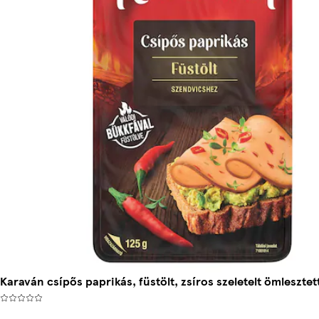
Karaván csípős paprikás, füstölt, zsíros szeletelt ömlesztett