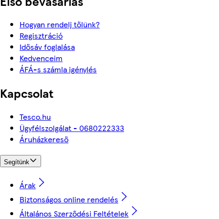
Első bevásárlás
Hogyan rendelj tőlünk?
Regisztráció
Idősáv foglalása
Kedvenceim
ÁFÁ-s számla igénylés
Kapcsolat
Tesco.hu
Ügyfélszolgálat - 0680222333
Áruházkereső
Segítünk
Árak
Biztonságos online rendelés
Általános Szerződési Feltételek