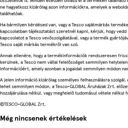
összetevők is. Minden esetben olvasd el a terméken található
ne hagyatkozz kizárólag azon információkra, amelyek a webold
találhatóak.
Ha bármilyen kérdésed van, vagy a Tesco sajátmárkás termék
kapcsolatban tájékoztatást szeretnél kapni, kérjük, hogy vedd 
kapcsolatot a Tesco vevőszolgálatával, vagy a termék gyártójá
Tesco saját márkás termékről van szó.
Annak ellenére, hogy a termékinformációk rendszeresen friss
kerülnek, a Tesco nem vállal felelősséget semmilyen helytelen
információért, amely azonban a jogaidat semmilyen módon nem
A jelen információ kizárólag személyes felhasználásra szolgál,
lehet semmilyen módon, a Tesco-GLOBAL Áruházak Zrt. előzet
hozzájárulása nélkül, vagy megfelelő tudomásul vétele nélkül f
©TESCO-GLOBAL Zrt.
Még nincsenek értékelések