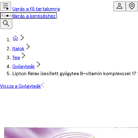
Ugrás a fő tartalomra
Ugrás a kereséshez
Italok
Tea
Gyógyteák
Lipton Relax ízesített gyógytea B-vitamin komplexszel 17 f
Vissza a Gyógyteák