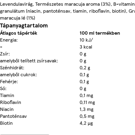
Levendulavirág, Természetes maracuja aroma (3%), B-vitamin
granulátum (niacin, pantoténsav, tiamin, riboflavin, biotin), Gr
maracuja lé (1%)
Tápanyagtartalom
Átlagos tápérték
100 ml termékben
Energia:
10 kJ/
-
3 kcal
Zsír:
0 g
amelyből telített zsírsavak:
0 g
Szénhidrát:
0,2 g
amelyből cukrok:
0,1 g
Fehérje:
0,1 g
Só:
0 g
Tiamin
0,1 mg
Riboflavin
0,11 mg
Niacin
1,3 mg
Pantoténsav
0,5 mg
Biotin
4,2 µg