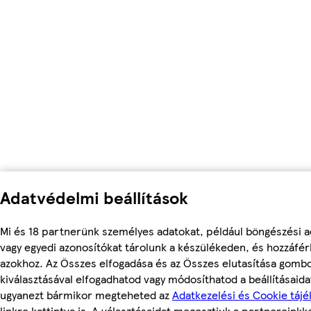
Adatvédelmi beállítások
Mi és 18 partnerünk személyes adatokat, például böngészési a
vagy egyedi azonosítókat tárolunk a készülékeden, és hozzáfé
azokhoz. Az Összes elfogadása és az Összes elutasítása gomb
kiválasztásával elfogadhatod vagy módosíthatod a beállításaidat
ugyanezt bármikor megteheted az
Adatkezelési és Cookie tájé
linkre kattintva is. A választásaidat megosztjuk a partnereinkke