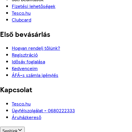
Fizetési lehetőségek
Tesco.hu
Clubcard
Első bevásárlás
Hogyan rendelj tőlünk?
Regisztráció
Idősáv foglalása
Kedvenceim
ÁFÁ-s számla igénylés
Kapcsolat
Tesco.hu
Ügyfélszolgálat - 0680222333
Áruházkereső
Segítünk