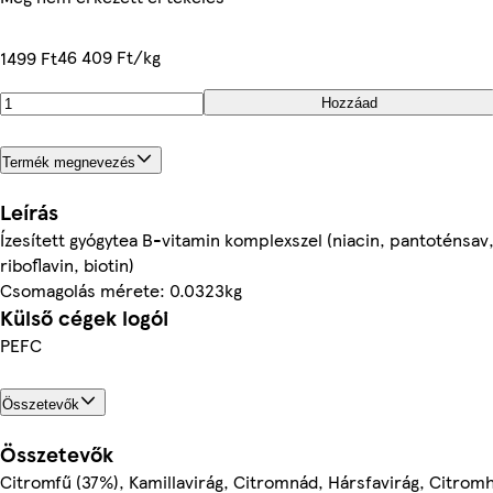
46 409 Ft/kg
1499 Ft
Hozzáad
Termék megnevezés
Leírás
Ízesített gyógytea B-vitamin komplexszel (niacin, pantoténsav,
riboflavin, biotin)
Csomagolás mérete: 0.0323kg
Külső cégek logói
PEFC
Összetevők
Összetevők
Citromfű (37%), Kamillavirág, Citromnád, Hársfavirág, Citromh