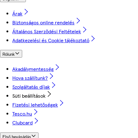
Árak
Biztonságos online rendelés
Általános Szerződési Feltételek
Adatkezelési és Cookie tájékoztató
Rólunk
Akadálymentesség
Hova szállítunk?
Szolgáltatás díjak
Süti beállítások
Fizetési lehetőségek
Tesco.hu
Clubcard
Első bevásárlás