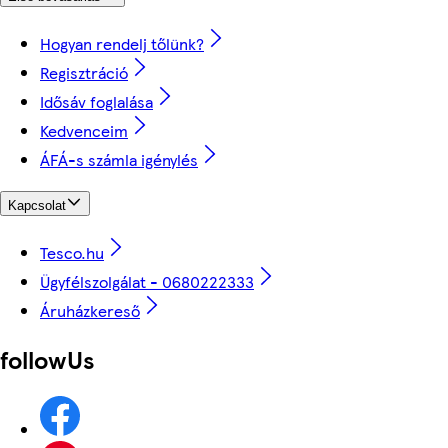
Hogyan rendelj tőlünk?
Regisztráció
Idősáv foglalása
Kedvenceim
ÁFÁ-s számla igénylés
Kapcsolat
Tesco.hu
Ügyfélszolgálat - 0680222333
Áruházkereső
followUs