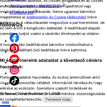
hozzáférhetünk azokhoz. Az Összes elfogadása és az Összes
Ügyfélszolgálat - 0680222333
elutasítása gombok kiválasztásával elfogadhatod vagy
módosíthatod a beállításaidat, illetve ugyanezt bármikor
Áruházkereső
megteheted az
Adatkezelési és Cookie tájékoztató
linkre
kattintva is. A választásaidat megosztjuk a partnereinkkel, de
followUs
ez nem érinti a böngészési adataidat. A beállításaid alapján
személyre tudjuk szabni a vásárlási élményedet az oldalon.
A hozzájárulási beállításokat bármikor módosíthatod a
láblécben található Süti beállítások linkre kattintva.
Mi és partnereink adataidat a következő célokra
használjuk:
Pontos helyadatok használata. Az eszköz jellemzőinek aktív
vizsgálata azonosítás céljából. Információk tárolása és/vagy
elérése az eszközön. Személyre szabott hirdetések és
©
Tesco-Global Áruházak Zrt. 2026
tartalmak, hirdetések és tartalmak mérése, közönségkutatás
és szolgáltatásfejlesztés.
Partnereink listája