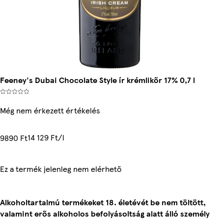
Feeney's Dubai Chocolate Style ír krémlikőr 17% 0,7 l
Még nem érkezett értékelés
14 129 Ft/l
9890 Ft
Ez a termék jelenleg nem elérhető
Alkoholtartalmú termékeket 18. életévét be nem töltött,
valamint erős alkoholos befolyásoltság alatt álló személy