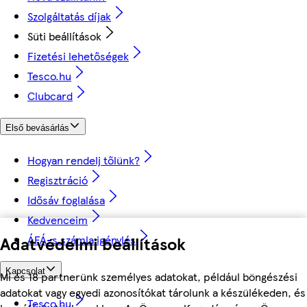
Szolgáltatás díjak
Süti beállítások
Fizetési lehetőségek
Tesco.hu
Clubcard
Első bevásárlás
Hogyan rendelj tőlünk?
Regisztráció
Idősáv foglalása
Kedvenceim
ÁFÁ-s számla igénylés
Adatvédelmi beállítások
Kapcsolat
Mi és 18 partnerünk személyes adatokat, például böngészési
adatokat vagy egyedi azonosítókat tárolunk a készülékeden, és
Tesco.hu