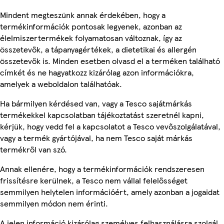
Mindent megteszünk annak érdekében, hogy a
termékinformációk pontosak legyenek, azonban az
élelmiszertermékek folyamatosan változnak, így az
összetevők, a tápanyagértékek, a dietetikai és allergén
összetevők is. Minden esetben olvasd el a terméken található
címkét és ne hagyatkozz kizárólag azon információkra,
amelyek a weboldalon találhatóak.
Ha bármilyen kérdésed van, vagy a Tesco sajátmárkás
termékekkel kapcsolatban tájékoztatást szeretnél kapni,
kérjük, hogy vedd fel a kapcsolatot a Tesco vevőszolgálatával,
vagy a termék gyártójával, ha nem Tesco saját márkás
termékről van szó.
Annak ellenére, hogy a termékinformációk rendszeresen
frissítésre kerülnek, a Tesco nem vállal felelősséget
semmilyen helytelen információért, amely azonban a jogaidat
semmilyen módon nem érinti.
A jelen információ kizárólag személyes felhasználásra szolgál,