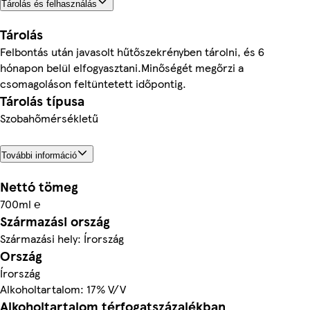
Tárolás és felhasználás
Tárolás
Felbontás után javasolt hűtőszekrényben tárolni, és 6
hónapon belül elfogyasztani.Minőségét megőrzi a
csomagoláson feltüntetett időpontig.
Tárolás típusa
Szobahőmérsékletű
További információ
Nettó tömeg
700ml ℮
Származási ország
Származási hely: Írország
Ország
Írország
Alkoholtartalom: 17% V/V
Alkoholtartalom térfogatszázalékban