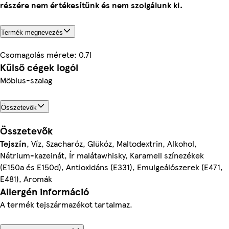
részére nem értékesítünk és nem szolgálunk ki.
Termék megnevezés
Csomagolás mérete: 0.7l
Külső cégek logói
Möbius-szalag
Összetevők
Összetevők
Tejszín
, Víz, Szacharóz, Glükóz, Maltodextrin, Alkohol,
Nátrium-kazeinát, Ír malátawhisky, Karamell színezékek
(E150a és E150d), Antioxidáns (E331), Emulgeálószerek (E471,
E481), Aromák
Allergén információ
A termék tejszármazékot tartalmaz.