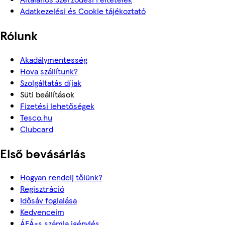
Adatkezelési és Cookie tájékoztató
Rólunk
Akadálymentesség
Hova szállítunk?
Szolgáltatás díjak
Süti beállítások
Fizetési lehetőségek
Tesco.hu
Clubcard
Első bevásárlás
Hogyan rendelj tőlünk?
Regisztráció
Idősáv foglalása
Kedvenceim
ÁFÁ-s számla igénylés