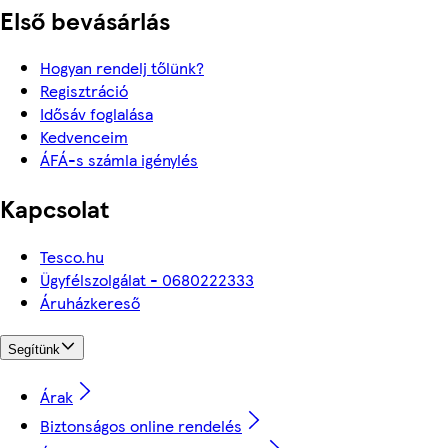
Első bevásárlás
Hogyan rendelj tőlünk?
Regisztráció
Idősáv foglalása
Kedvenceim
ÁFÁ-s számla igénylés
Kapcsolat
Tesco.hu
Ügyfélszolgálat - 0680222333
Áruházkereső
Segítünk
Árak
Biztonságos online rendelés