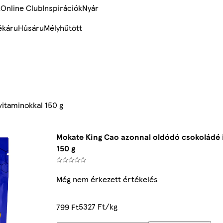
k
Online Club
Inspirációk
Nyár
ékáru
Húsáru
Mélyhűtött
vitaminokkal 150 g
Mokate King Cao azonnal oldódó csokoládé i
150 g
Még nem érkezett értékelés
5327 Ft/kg
799 Ft