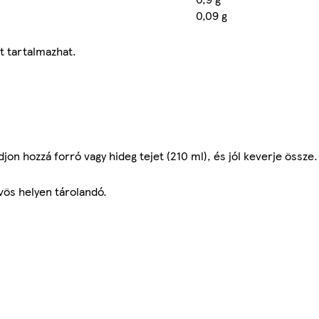
0,09 g
t tartalmazhat.
jon hozzá forró vagy hideg tejet (210 ml), és jól keverje össze.
vös helyen tárolandó.