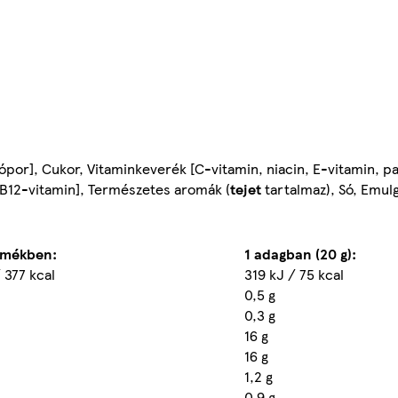
ópor], Cukor, Vitaminkeverék [C-vitamin, niacin, E-vitamin, pa
, B12-vitamin], Természetes aromák (
tejet
tartalmaz), Só, Emulg
rmékben:
1 adagban (20 g):
 377 kcal
319 kJ / 75 kcal
0,5 g
0,3 g
16 g
16 g
1,2 g
0,9 g