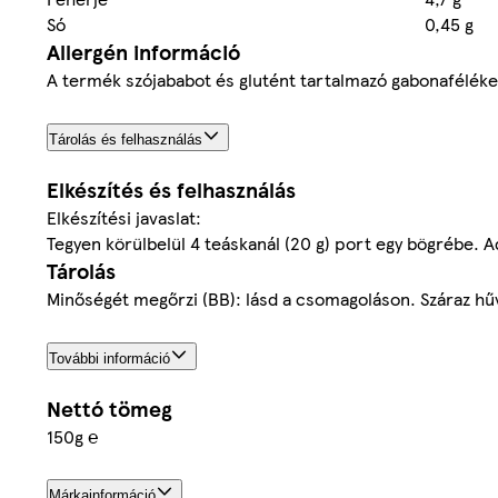
Só
0,45 g
Allergén információ
A termék szójababot és glutént tartalmazó gabonaféléke
Tárolás és felhasználás
Elkészítés és felhasználás
Elkészítési javaslat:
Tegyen körülbelül 4 teáskanál (20 g) port egy bögrébe. Ad
Tárolás
Minőségét megőrzi (BB): lásd a csomagoláson. Száraz hű
További információ
Nettó tömeg
150g ℮
Márkainformáció