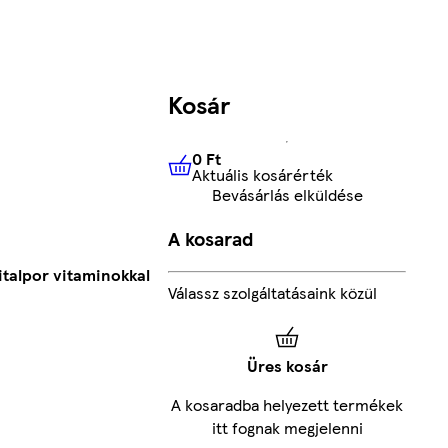
Kosár
0 Ft
Aktuális kosárérték
0 Ft
Aktuális kosárérték
Bevásárlás elküldése
A kosarad
talpor vitaminokkal
Válassz szolgáltatásaink közül
Üres kosár
A kosaradba helyezett termékek
itt fognak megjelenni