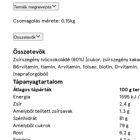
Termék megnevezés
Csomagolás mérete: 0.15kg
Összetevők
Összetevők
Zsírszegény ivócsokoládé (80%) [cukor, zsírszegény kaka
B6-vitamin, tiamin, A-vitamin, folsav, biotin, D-vitamin
(napraforgóból)
Tápanyagtartalom
Átlagos tápérték
100 g te
Energia
1595 kJ /
Zsír
2,4 g
Amelyből telített zsírsavak
1,3 g
Szénhidrát
81 g
Amelyből cukrok
79 g
Rost
6,2 g
Fehérje
4,7 g