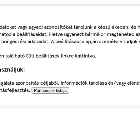
datokat vagy egyedi azonosítókat tárolunk a készülékeden, és
atod a beállításaidat, illetve ugyanezt bármikor megteheted a
 böngészési adataidat. A beállításaid alapján személyre tudjuk 
található Süti beállítások linkre kattintva.
sználjuk:
sgálata azonosítás céljából. Információk tárolása és/vagy elér
tásfejlesztés.
Partnereink listája