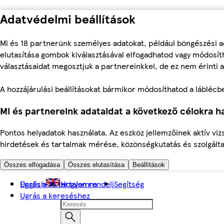
Adatvédelmi beállítások
Mi és 18 partnerünk személyes adatokat, például böngészési a
elutasítása gombok kiválasztásával elfogadhatod vagy módosíth
választásaidat megosztjuk a partnereinkkel, de ez nem érinti a
A hozzájárulási beállításokat bármikor módosíthatod a láblécben 
Mi és partnereink adataidat a következő célokra ha
Pontos helyadatok használata. Az eszköz jellemzőinek aktív viz
hirdetések és tartalmak mérése, közönségkutatás és szolgálta
Összes elfogadása
Összes elutasítása
Beállítások
Ugrás a fő tartalomra
English
Hogyan rendelj
Segítség
Ugrás a kereséshez