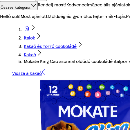
Rendelj most!
Kedvenceim
Speciális ajánlato
Összes kategória
Helló suli!
Most ajánlott!
Zöldség és gyümölcs
Tejtermék-tojás
P
Italok
Kakaó és forró csokoládé
Kakaó
Mokate King Cao azonnal oldódó csokoládé italpor 
Vissza a Kakaó