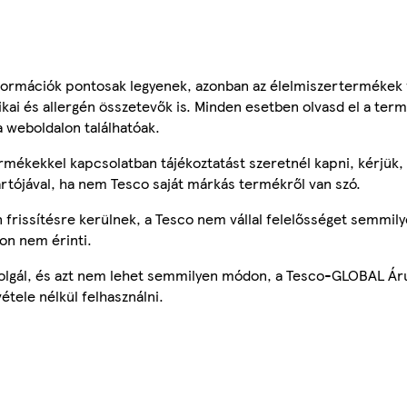
ormációk pontosak legyenek, azonban az élelmiszertermékek
tikai és allergén összetevők is. Minden esetben olvasd el a ter
a weboldalon találhatóak.
mékekkel kapcsolatban tájékoztatást szeretnél kapni, kérjük, 
ártójával, ha nem Tesco saját márkás termékről van szó.
frissítésre kerülnek, a Tesco nem vállal felelősséget semmily
on nem érinti.
szolgál, és azt nem lehet semmilyen módon, a Tesco-GLOBAL Ár
étele nélkül felhasználni.