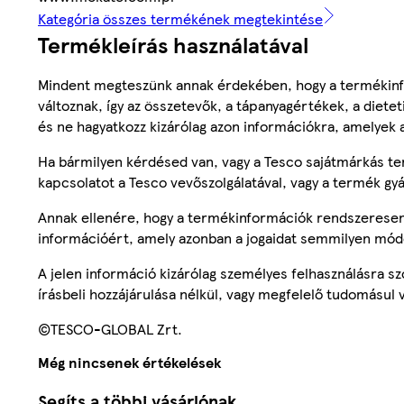
Kategória összes termékének megtekintése
Termékleírás használatával
Mindent megteszünk annak érdekében, hogy a termékinf
változnak, így az összetevők, a tápanyagértékek, a diete
és ne hagyatkozz kizárólag azon információkra, amelyek 
Ha bármilyen kérdésed van, vagy a Tesco sajátmárkás ter
kapcsolatot a Tesco vevőszolgálatával, vagy a termék gy
Annak ellenére, hogy a termékinformációk rendszeresen 
információért, amely azonban a jogaidat semmilyen mód
A jelen információ kizárólag személyes felhasználásra 
írásbeli hozzájárulása nélkül, vagy megfelelő tudomásul v
©TESCO-GLOBAL Zrt.
Még nincsenek értékelések
Segíts a többi vásárlónak