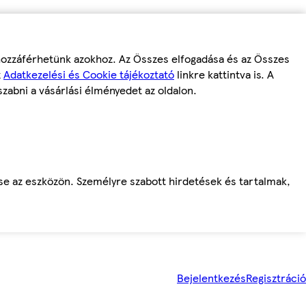
 hozzáférhetünk azokhoz. Az Összes elfogadása és az Összes
z
Adatkezelési és Cookie tájékoztató
linkre kattintva is. A
szabni a vásárlási élményedet az oldalon.
ése az eszközön. Személyre szabott hirdetések és tartalmak,
Bejelentkezés
Regisztráció