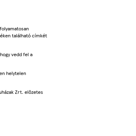
 folyamatosan
méken található címkét
hogy vedd fel a
en helytelen
uházak Zrt. előzetes