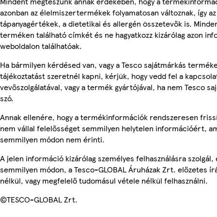
Mindent megteszünk annak érdekében, hogy a termékinformác
azonban az élelmiszertermékek folyamatosan változnak, így az
tápanyagértékek, a dietetikai és allergén összetevők is. Minde
terméken található címkét és ne hagyatkozz kizárólag azon in
weboldalon találhatóak.
Ha bármilyen kérdésed van, vagy a Tesco sajátmárkás termék
tájékoztatást szeretnél kapni, kérjük, hogy vedd fel a kapcsola
vevőszolgálatával, vagy a termék gyártójával, ha nem Tesco sa
szó.
Annak ellenére, hogy a termékinformációk rendszeresen frissí
nem vállal felelősséget semmilyen helytelen információért, am
semmilyen módon nem érinti.
A jelen információ kizárólag személyes felhasználásra szolgál,
semmilyen módon, a Tesco-GLOBAL Áruházak Zrt. előzetes írá
nélkül, vagy megfelelő tudomásul vétele nélkül felhasználni.
©TESCO-GLOBAL Zrt.