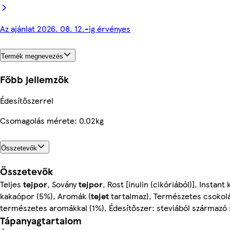
Az ajánlat 2026. 08. 12.-ig érvényes
Termék megnevezés
Főbb jellemzők
Édesítőszerrel
Csomagolás mérete: 0.02kg
Összetevők
Összetevők
Teljes
tejpor
, Sovány
tejpor
, Rost [inulin (cikóriából)], Instan
kakaópor (5%), Aromák (
tejet
tartalmaz), Természetes csoko
természetes aromákkal (1%), Édesítőszer: steviából származó s
Tápanyagtartalom