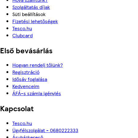
Szolgáltatás díjak
Süti beállítások
Fizetési lehetőségek
Tesco.hu
Clubcard
Első bevásárlás
Hogyan rendelj tőlünk?
Regisztráció
Idősáv foglalása
Kedvenceim
ÁFÁ-s számla igénylés
Kapcsolat
Tesco.hu
Ügyfélszolgálat - 0680222333
Áruházkereső