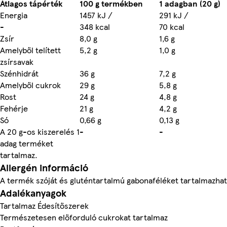
Átlagos tápérték
100 g termékben
1 adagban (20 g)
Energia
1457 kJ /
291 kJ /
-
348 kcal
70 kcal
Zsír
8,0 g
1,6 g
Amelyből telített
5,2 g
1,0 g
zsírsavak
Szénhidrát
36 g
7,2 g
Amelyből cukrok
29 g
5,8 g
Rost
24 g
4,8 g
Fehérje
21 g
4,2 g
Só
0,66 g
0,13 g
A 20 g-os kiszerelés 1
-
-
adag terméket
tartalmaz.
Allergén információ
A termék szóját és gluténtartalmú gabonaféléket tartalmazhat
Adalékanyagok
Tartalmaz Édesítőszerek
Természetesen előforduló cukrokat tartalmaz