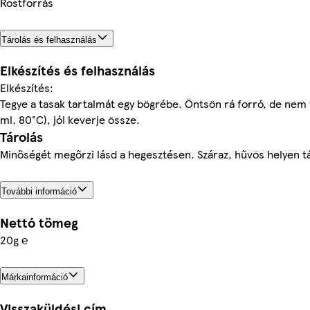
Rostforrás
Tárolás és felhasználás
Elkészítés és felhasználás
Elkészítés:
Tegye a tasak tartalmát egy bögrébe. Öntsön rá forró, de nem 
ml, 80°C), jól keverje össze.
Tárolás
Minőségét megőrzi lásd a hegesztésen. Száraz, hűvös helyen t
További információ
Nettó tömeg
20g ℮
Márkainformáció
Visszaküldési cím