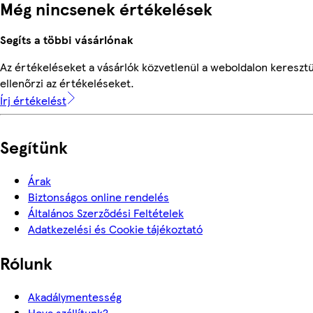
Még nincsenek értékelések
Segíts a többi vásárlónak
Az értékeléseket a vásárlók közvetlenül a weboldalon keresztü
ellenőrzi az értékeléseket.
Írj értékelést
Segítünk
Árak
Biztonságos online rendelés
Általános Szerződési Feltételek
Adatkezelési és Cookie tájékoztató
Rólunk
Akadálymentesség
Hova szállítunk?