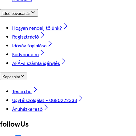
Első bevásárlás
Hogyan rendelj tőlünk?
Regisztráció
Idősáv foglalása
Kedvenceim
ÁFÁ-s számla igénylés
Kapcsolat
Tesco.hu
Ügyfélszolgálat - 0680222333
Áruházkereső
followUs