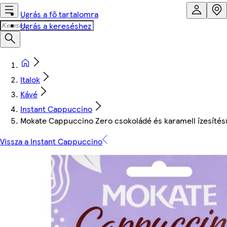
Ugrás a fő tartalomra
Ugrás a kereséshez
Italok
Kávé
Instant Cappuccino
Mokate Cappuccino Zero csokoládé és karamell ízesítésű
Vissza a Instant Cappuccino