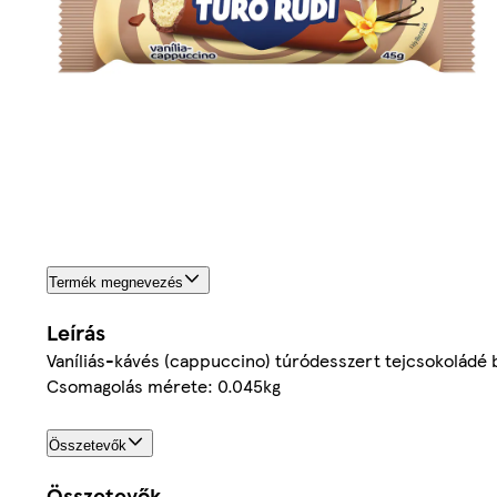
Termék megnevezés
Leírás
Vaníliás-kávés (cappuccino) túródesszert tejcsokoládé 
Csomagolás mérete: 0.045kg
Összetevők
Összetevők