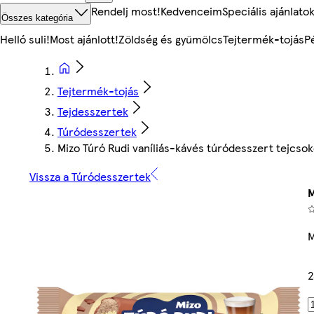
Rendelj most!
Kedvenceim
Speciális ajánlato
Összes kategória
Helló suli!
Most ajánlott!
Zöldség és gyümölcs
Tejtermék-tojás
P
Tejtermék-tojás
Tejdesszertek
Túródesszertek
Mizo Túró Rudi vaníliás-kávés túródesszert tejcsok
Vissza a Túródesszertek
M
M
2