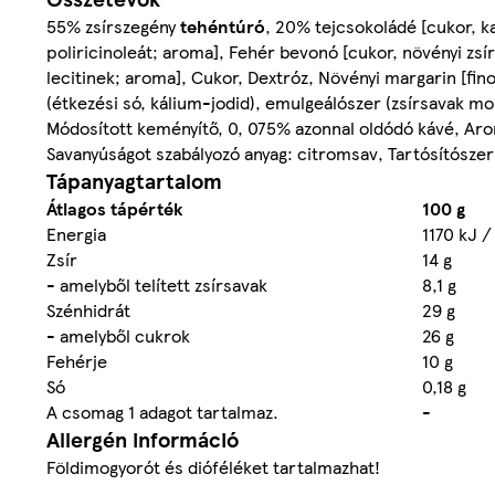
55% zsírszegény
tehéntúró
, 20% tejcsokoládé [cukor, k
poliricinoleát; aroma], Fehér bevonó [cukor, növényi zs
lecitinek; aroma], Cukor, Dextróz, Növényi margarin [fino
(étkezési só, kálium-jodid), emulgeálószer (zsírsavak mo
Módosított keményítő, 0, 075% azonnal oldódó kávé, Aro
Savanyúságot szabályozó anyag: citromsav, Tartósítószer
Tápanyagtartalom
Átlagos tápérték
100 g
Energia
1170 kJ /
Zsír
14 g
- amelyből telített zsírsavak
8,1 g
Szénhidrát
29 g
- amelyből cukrok
26 g
Fehérje
10 g
Só
0,18 g
A csomag 1 adagot tartalmaz.
-
Allergén információ
Földimogyorót és dióféléket tartalmazhat!