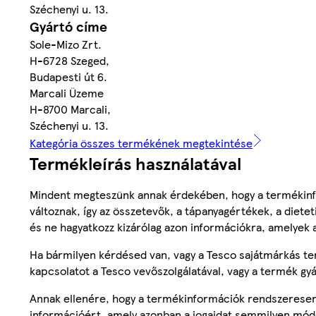
Széchenyi u. 13.
Gyártó címe
Sole-Mizo Zrt.
H-6728 Szeged,
Budapesti út 6.
Marcali Üzeme
H-8700 Marcali,
Széchenyi u. 13.
Kategória összes termékének megtekintése
Termékleírás használatával
Mindent megteszünk annak érdekében, hogy a termékinf
változnak, így az összetevők, a tápanyagértékek, a diete
és ne hagyatkozz kizárólag azon információkra, amelyek 
Ha bármilyen kérdésed van, vagy a Tesco sajátmárkás ter
kapcsolatot a Tesco vevőszolgálatával, vagy a termék gy
Annak ellenére, hogy a termékinformációk rendszeresen 
információért, amely azonban a jogaidat semmilyen mód