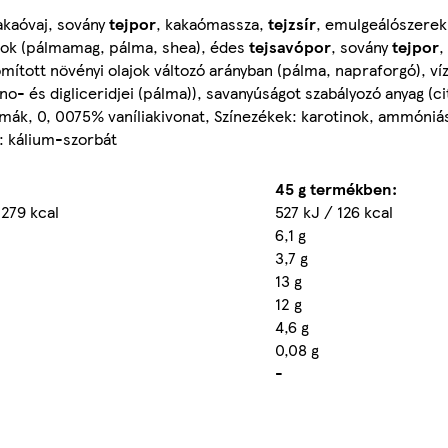
akaóvaj, sovány
tejpor
, kakaómassza,
tejzsír
, emulgeálószerek:
írok (pálmamag, pálma, shea), édes
tejsavópor
, sovány
tejpor
,
mított növényi olajok változó arányban (pálma, napraforgó), víz
no- és digliceridjei (pálma)), savanyúságot szabályozó anyag (c
mák, 0, 0075% vaníliakivonat, Színezékek: karotinok, ammóniá
: kálium-szorbát
45 g termékben:
 279 kcal
527 kJ / 126 kcal
6,1 g
3,7 g
13 g
12 g
4,6 g
0,08 g
-