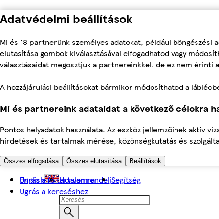
Adatvédelmi beállítások
Mi és 18 partnerünk személyes adatokat, például böngészési a
elutasítása gombok kiválasztásával elfogadhatod vagy módosíth
választásaidat megosztjuk a partnereinkkel, de ez nem érinti a
A hozzájárulási beállításokat bármikor módosíthatod a láblécben 
Mi és partnereink adataidat a következő célokra ha
Pontos helyadatok használata. Az eszköz jellemzőinek aktív viz
hirdetések és tartalmak mérése, közönségkutatás és szolgálta
Összes elfogadása
Összes elutasítása
Beállítások
Ugrás a fő tartalomra
English
Hogyan rendelj
Segítség
Ugrás a kereséshez