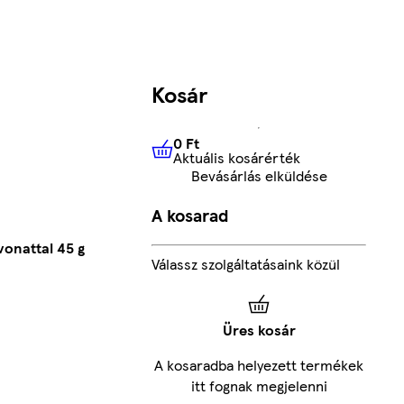
Kosár
0 Ft
Aktuális kosárérték
0 Ft
Aktuális kosárérték
Bevásárlás elküldése
A kosarad
vonattal 45 g
Válassz szolgáltatásaink közül
Üres kosár
A kosaradba helyezett termékek
itt fognak megjelenni