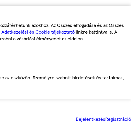
 hozzáférhetünk azokhoz. Az Összes elfogadása és az Összes
z
Adatkezelési és Cookie tájékoztató
linkre kattintva is. A
szabni a vásárlási élményedet az oldalon.
ése az eszközön. Személyre szabott hirdetések és tartalmak,
Bejelentkezés
Regisztráció