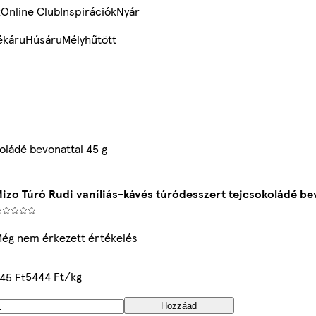
k
Online Club
Inspirációk
Nyár
ékáru
Húsáru
Mélyhűtött
oládé bevonattal 45 g
izo Túró Rudi vaníliás-kávés túródesszert tejcsokoládé be
ég nem érkezett értékelés
5444 Ft/kg
45 Ft
Hozzáad