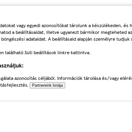
datokat vagy egyedi azonosítókat tárolunk a készülékeden, és
atod a beállításaidat, illetve ugyanezt bármikor megteheted a
 böngészési adataidat. A beállításaid alapján személyre tudjuk 
található Süti beállítások linkre kattintva.
sználjuk:
sgálata azonosítás céljából. Információk tárolása és/vagy elér
tásfejlesztés.
Partnereink listája