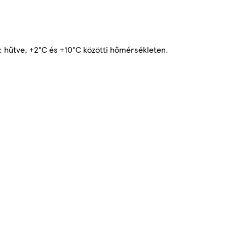
ás: hűtve, +2°C és +10°C közötti hőmérsékleten.