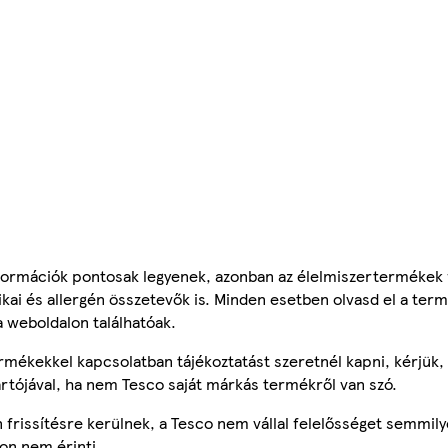
ormációk pontosak legyenek, azonban az élelmiszertermékek
tikai és allergén összetevők is. Minden esetben olvasd el a ter
a weboldalon találhatóak.
mékekkel kapcsolatban tájékoztatást szeretnél kapni, kérjük, 
ártójával, ha nem Tesco saját márkás termékről van szó.
frissítésre kerülnek, a Tesco nem vállal felelősséget semmily
on nem érinti.