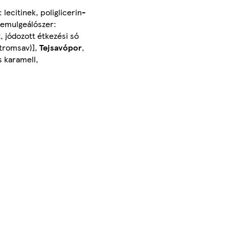
 lecitinek, poliglicerin-
 emulgeálószer:
, jódozott étkezési só
itromsav)],
Tejsavópor
,
s karamell,