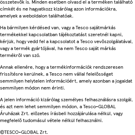
összetevők is. Minden esetben olvasd el a terméken található
címkét és ne hagyatkozz kizárólag azon információkra,
amelyek a weboldalon találhatóak.
Ha bármilyen kérdésed van, vagy a Tesco sajátmárkás
termékekkel kapcsolatban tájékoztatást szeretnél kapni,
kérjük, hogy vedd fel a kapcsolatot a Tesco vevőszolgálatával,
vagy a termék gyártójával, ha nem Tesco saját márkás
termékről van szó.
Annak ellenére, hogy a termékinformációk rendszeresen
frissítésre kerülnek, a Tesco nem vállal felelősséget
semmilyen helytelen információért, amely azonban a jogaidat
semmilyen módon nem érinti.
A jelen információ kizárólag személyes felhasználásra szolgál,
és azt nem lehet semmilyen módon, a Tesco-GLOBAL
Áruházak Zrt. előzetes írásbeli hozzájárulása nélkül, vagy
megfelelő tudomásul vétele nélkül felhasználni.
©TESCO-GLOBAL Zrt.