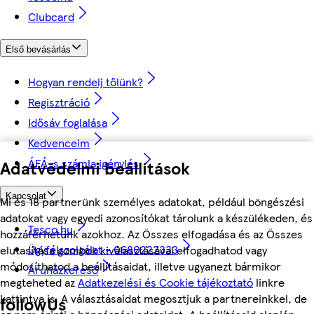
Clubcard
Első bevásárlás
Hogyan rendelj tőlünk?
Regisztráció
Idősáv foglalása
Kedvenceim
ÁFÁ-s számla igénylés
Adatvédelmi beállítások
Kapcsolat
Mi és 18 partnerünk személyes adatokat, például böngészési
adatokat vagy egyedi azonosítókat tárolunk a készülékeden, és
Tesco.hu
hozzáférhetünk azokhoz. Az Összes elfogadása és az Összes
Ügyfélszolgálat - 0680222333
elutasítása gombok kiválasztásával elfogadhatod vagy
módosíthatod a beállításaidat, illetve ugyanezt bármikor
Áruházkereső
megteheted az
Adatkezelési és Cookie tájékoztató
linkre
kattintva is. A választásaidat megosztjuk a partnereinkkel, de
followUs