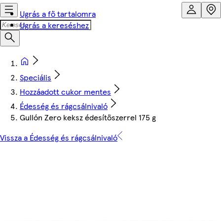
Ugrás a fő tartalomra
Ugrás a kereséshez
Speciális
Hozzáadott cukor mentes
Édesség és rágcsálnivaló
Gullón Zero keksz édesítőszerrel 175 g
Vissza a Édesség és rágcsálnivaló