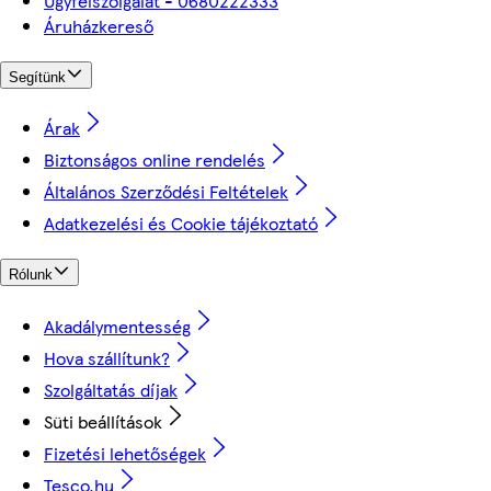
Ügyfélszolgálat - 0680222333
Áruházkereső
Segítünk
Árak
Biztonságos online rendelés
Általános Szerződési Feltételek
Adatkezelési és Cookie tájékoztató
Rólunk
Akadálymentesség
Hova szállítunk?
Szolgáltatás díjak
Süti beállítások
Fizetési lehetőségek
Tesco.hu