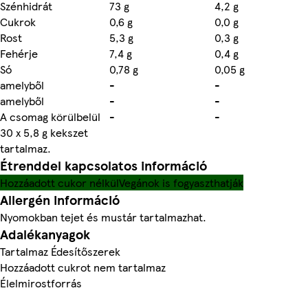
Szénhidrát
73 g
4,2 g
Cukrok
0,6 g
0,0 g
Rost
5,3 g
0,3 g
Fehérje
7,4 g
0,4 g
Só
0,78 g
0,05 g
amelyből
-
-
amelyből
-
-
A csomag körülbelül
-
-
30 x 5,8 g kekszet
tartalmaz.
Étrenddel kapcsolatos információ
Hozzáadott cukor nélkül
Vegánok is fogyaszthatják
Allergén információ
Nyomokban tejet és mustár tartalmazhat.
Adalékanyagok
Tartalmaz Édesítőszerek
Hozzáadott cukrot nem tartalmaz
Élelmirostforrás