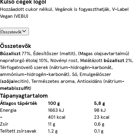
Külső cégek logói
Hozzáadott cukor nélkül, Vegánok is fogyaszthatják, V-Label
Vegan (VEBU)
Összetevők
Összetevők
Búzaliszt
77%, Édesítőszer (maltit), (Magas olajsavtartalmú)
napraforgó étolaj 10%, Növényi rost, Malátázott
búzaliszt
2%,
Térfogatnövelő szerek (nátrium-hidrogén-karbonát,
ammónium-hidrogén-karbonát), Só, Emulgeálószer
(
szója
lecitin), Természetes aroma, Antioxidáns (nátrium-
metabiszulfit
)
Tápanyagtartalom
Átlagos tápérték
100 g
5,8 g
Energia
1663 kJ
98 kJ
-
401 kcal
23 kcal
Zsír
11 g
0,6 g
Telített zsírsavak
1,2 g
0,1 g