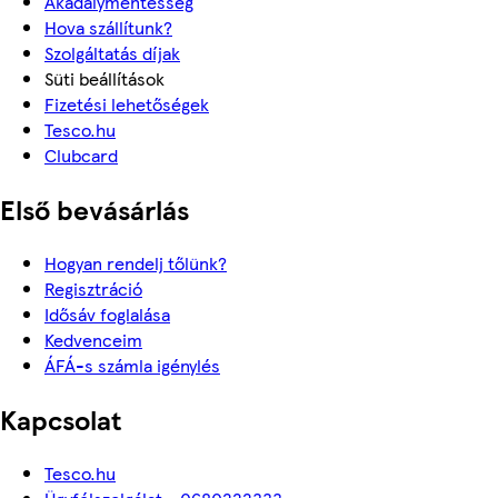
Akadálymentesség
Hova szállítunk?
Szolgáltatás díjak
Süti beállítások
Fizetési lehetőségek
Tesco.hu
Clubcard
Első bevásárlás
Hogyan rendelj tőlünk?
Regisztráció
Idősáv foglalása
Kedvenceim
ÁFÁ-s számla igénylés
Kapcsolat
Tesco.hu