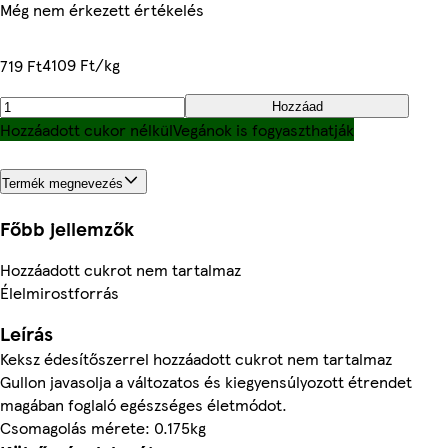
Még nem érkezett értékelés
4109 Ft/kg
719 Ft
Hozzáad
Hozzáadott cukor nélkül
Vegánok is fogyaszthatják
Termék megnevezés
Főbb jellemzők
Hozzáadott cukrot nem tartalmaz
Élelmirostforrás
Leírás
Keksz édesítőszerrel hozzáadott cukrot nem tartalmaz
Gullon javasolja a változatos és kiegyensúlyozott étrendet
magában foglaló egészséges életmódot.
Csomagolás mérete: 0.175kg