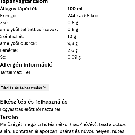
Tápanyagtartalom
Átlagos tápérték
100 ml:
Energia:
244 kJ/58 kcal
Zsír:
0,8 g
amelyből telített zsírsavak:
0,5 g
Szénhidrát:
10 g
amelyből cukrok:
9,8 g
Fehérje:
2,6 g
Só:
0,09 g
Allergén információ
Tartalmaz: Tej
Tárolás és felhasználás
Elkészítés és felhasználás
Fogyasztás előtt jól rázza fel!
Tárolás
Minőségét megőrzi hűtés nélkül (nap/hó/év): lásd a doboz
alján. Bontatlan állapotban, száraz és hűvös helyen, hűtés