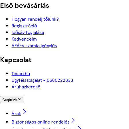
Első bevásárlás
Hogyan rendelj tőlünk?
Regisztráció
Idősáv foglalása
Kedvenceim
ÁFÁ-s számla igénylés
Kapcsolat
Tesco.hu
Ügyfélszolgálat - 0680222333
Áruházkereső
Segítünk
Árak
Biztonságos online rendelés