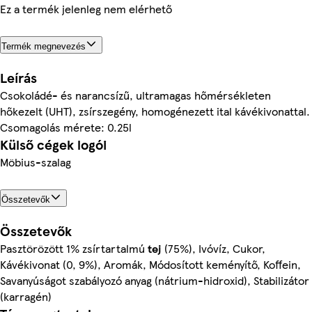
Ez a termék jelenleg nem elérhető
Termék megnevezés
Leírás
Csokoládé- és narancsízű, ultramagas hőmérsékleten
hőkezelt (UHT), zsírszegény, homogénezett ital kávékivonattal.
Csomagolás mérete: 0.25l
Külső cégek logói
Möbius-szalag
Összetevők
Összetevők
Pasztörözött 1% zsírtartalmú
tej
(75%), Ivóvíz, Cukor,
Kávékivonat (0, 9%), Aromák, Módosított keményítő, Koffein,
Savanyúságot szabályozó anyag (nátrium-hidroxid), Stabilizátor
(karragén)