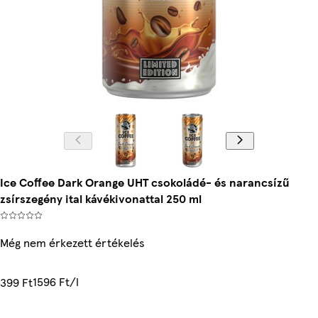
Ice Coffee Dark Orange UHT csokoládé- és narancsízű
zsírszegény ital kávékivonattal 250 ml
Még nem érkezett értékelés
1596 Ft/l
399 Ft