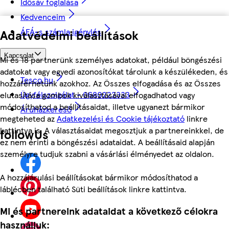
Idősáv foglalása
Kedvenceim
ÁFÁ-s számla igénylés
Adatvédelmi beállítások
Kapcsolat
Mi és 18 partnerünk személyes adatokat, például böngészési
adatokat vagy egyedi azonosítókat tárolunk a készülékeden, és
Tesco.hu
hozzáférhetünk azokhoz. Az Összes elfogadása és az Összes
Ügyfélszolgálat - 0680222333
elutasítása gombok kiválasztásával elfogadhatod vagy
módosíthatod a beállításaidat, illetve ugyanezt bármikor
Áruházkereső
megteheted az
Adatkezelési és Cookie tájékoztató
linkre
kattintva is. A választásaidat megosztjuk a partnereinkkel, de
followUs
ez nem érinti a böngészési adataidat. A beállításaid alapján
személyre tudjuk szabni a vásárlási élményedet az oldalon.
A hozzájárulási beállításokat bármikor módosíthatod a
láblécben található Süti beállítások linkre kattintva.
Mi és partnereink adataidat a következő célokra
használjuk: