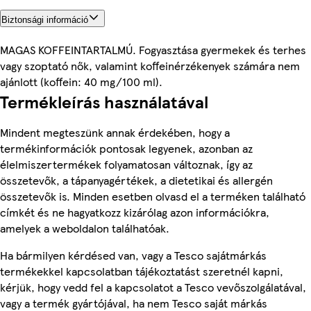
Biztonsági információ
MAGAS KOFFEINTARTALMÚ. Fogyasztása gyermekek és terhes
vagy szoptató nők, valamint koffeinérzékenyek számára nem
ajánlott (koffein: 40 mg/100 ml).
Termékleírás használatával
Mindent megteszünk annak érdekében, hogy a
termékinformációk pontosak legyenek, azonban az
élelmiszertermékek folyamatosan változnak, így az
összetevők, a tápanyagértékek, a dietetikai és allergén
összetevők is. Minden esetben olvasd el a terméken található
címkét és ne hagyatkozz kizárólag azon információkra,
amelyek a weboldalon találhatóak.
Ha bármilyen kérdésed van, vagy a Tesco sajátmárkás
termékekkel kapcsolatban tájékoztatást szeretnél kapni,
kérjük, hogy vedd fel a kapcsolatot a Tesco vevőszolgálatával,
vagy a termék gyártójával, ha nem Tesco saját márkás