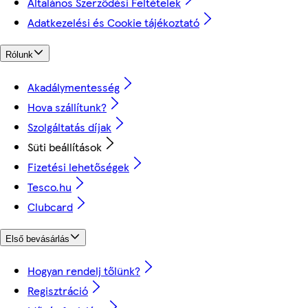
Általános Szerződési Feltételek
Adatkezelési és Cookie tájékoztató
Rólunk
Akadálymentesség
Hova szállítunk?
Szolgáltatás díjak
Süti beállítások
Fizetési lehetőségek
Tesco.hu
Clubcard
Első bevásárlás
Hogyan rendelj tőlünk?
Regisztráció