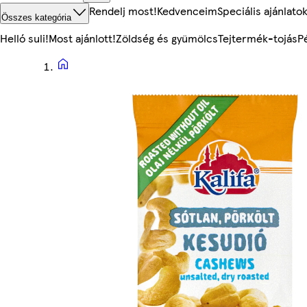
Rendelj most!
Kedvenceim
Speciális ajánlato
Összes kategória
Helló suli!
Most ajánlott!
Zöldség és gyümölcs
Tejtermék-tojás
P