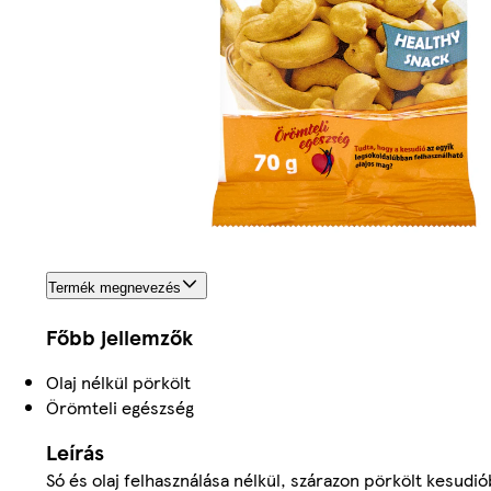
Termék megnevezés
Főbb jellemzők
Olaj nélkül pörkölt
Örömteli egészség
Leírás
Só és olaj felhasználása nélkül, szárazon pörkölt kesud