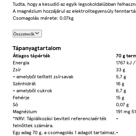
Tudta, hogy a kesudió az egyik legsokoldalúbban felhaszn
A magnézium hozzájárul az elektrolitegyensúly fenntartá
Csomagolás mérete: 0.07kg
Összetevők
Tápanyagtartalom
Átlagos tápérték
70 g te
Energia
1767 kJ /
Zsír
33 g
- amelyből telített zsírsavak
5,7 g
Szénhidrát
16 g
- amelyből cukrok
6,7 g
Fehérje
15 g
Só
0,07 g
Magnézium
191 mg 5
*NRV: Táplálkozási beviteli referenciaérték
-
felnőttek számára.
Egy adag 70 g, a csomagolás 1 adagot tartalmaz.
-