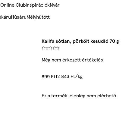
k
Online Club
Inspirációk
Nyár
ékáru
Húsáru
Mélyhűtött
Kalifa sótlan, pörkölt kesudió 70 g
Még nem érkezett értékelés
12 843 Ft/kg
899 Ft
Ez a termék jelenleg nem elérhető