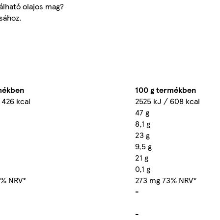
álható olajos mag?
sához.
rmékben
100 g termékben
 426 kcal
2525 kJ / 608 kcal
47 g
8,1 g
23 g
9,5 g
21 g
0,1 g
1% NRV*
273 mg 73% NRV*
-
-