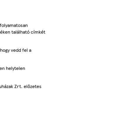
 folyamatosan
méken található címkét
hogy vedd fel a
en helytelen
uházak Zrt. előzetes