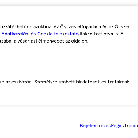
 hozzáférhetünk azokhoz. Az Összes elfogadása és az Összes
z
Adatkezelési és Cookie tájékoztató
linkre kattintva is. A
szabni a vásárlási élményedet az oldalon.
ése az eszközön. Személyre szabott hirdetések és tartalmak,
Bejelentkezés
Regisztráció