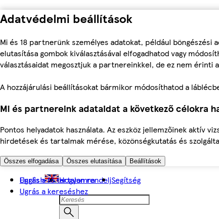
Adatvédelmi beállítások
Mi és 18 partnerünk személyes adatokat, például böngészési a
elutasítása gombok kiválasztásával elfogadhatod vagy módosíth
választásaidat megosztjuk a partnereinkkel, de ez nem érinti a
A hozzájárulási beállításokat bármikor módosíthatod a láblécben 
Mi és partnereink adataidat a következő célokra ha
Pontos helyadatok használata. Az eszköz jellemzőinek aktív viz
hirdetések és tartalmak mérése, közönségkutatás és szolgálta
Összes elfogadása
Összes elutasítása
Beállítások
Ugrás a fő tartalomra
English
Hogyan rendelj
Segítség
Ugrás a kereséshez