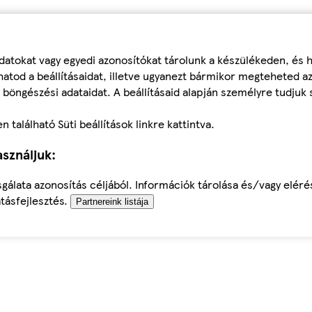
datokat vagy egyedi azonosítókat tárolunk a készülékeden, és
atod a beállításaidat, illetve ugyanezt bármikor megteheted a
 böngészési adataidat. A beállításaid alapján személyre tudjuk 
található Süti beállítások linkre kattintva.
sználjuk:
sgálata azonosítás céljából. Információk tárolása és/vagy elér
tásfejlesztés.
Partnereink listája