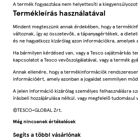
A termék fogyasztása nem helyettesíti a kiegyensúlyozo
Termékleírás használatával
Mindent megteszünk annak érdekében, hogy a termékinf
változnak, így az összetevők, a tápanyagértékek, a diete
és ne hagyatkozz kizárólag azon információkra, amelyek 
Ha bármilyen kérdésed van, vagy a Tesco sajátmárkás ter
kapcsolatot a Tesco vevőszolgálatával, vagy a termék gy
Annak ellenére, hogy a termékinformációk rendszeresen 
információért, amely azonban a jogaidat semmilyen mód
A jelen információ kizárólag személyes felhasználásra 
írásbeli hozzájárulása nélkül, vagy megfelelő tudomásul v
©TESCO-GLOBAL Zrt.
Még nincsenek értékelések
Segíts a többi vásárlónak