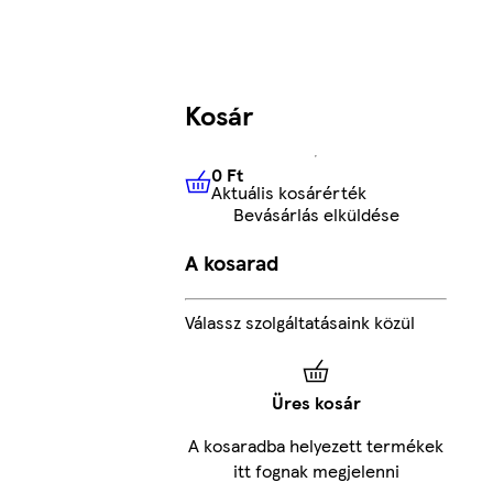
Kosár
0 Ft
Aktuális kosárérték
0 Ft
Aktuális kosárérték
Bevásárlás elküldése
A kosarad
Válassz szolgáltatásaink közül
Üres kosár
A kosaradba helyezett termékek
itt fognak megjelenni