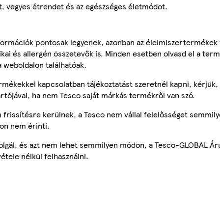
tt, vegyes étrendet és az egészséges életmódot.
ormációk pontosak legyenek, azonban az élelmiszertermékek
tikai és allergén összetevők is. Minden esetben olvasd el a ter
a weboldalon találhatóak.
mékekkel kapcsolatban tájékoztatást szeretnél kapni, kérjük, 
ártójával, ha nem Tesco saját márkás termékről van szó.
frissítésre kerülnek, a Tesco nem vállal felelősséget semmily
on nem érinti.
szolgál, és azt nem lehet semmilyen módon, a Tesco-GLOBAL Ár
étele nélkül felhasználni.