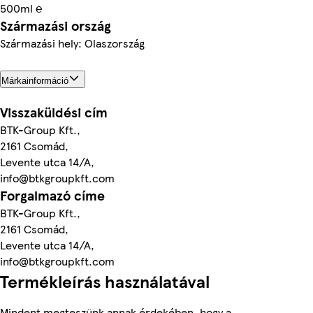
500ml ℮
Származási ország
Származási hely: Olaszország
Márkainformáció
Visszaküldési cím
BTK-Group Kft.,
2161 Csomád,
Levente utca 14/A,
info@btkgroupkft.com
Forgalmazó címe
BTK-Group Kft.,
2161 Csomád,
Levente utca 14/A,
info@btkgroupkft.com
Termékleírás használatával
Mindent megteszünk annak érdekében, hogy a