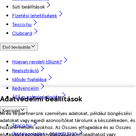
Süti beállítások
Fizetési lehetőségek
Tesco.hu
Clubcard
Első bevásárlás
Hogyan rendelj tőlünk?
Regisztráció
Idősáv foglalása
Kedvenceim
Adatvédelmi beállítások
ÁFÁ-s számla igénylés
Kapcsolat
Mi és 18 partnerünk személyes adatokat, például böngészési
adatokat vagy egyedi azonosítókat tárolunk a készülékeden, és
Tesco.hu
hozzáférhetünk azokhoz. Az Összes elfogadása és az Összes
Ügyfélszolgálat - 0680222333
elutasítása gombok kiválasztásával elfogadhatod vagy