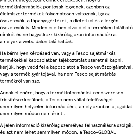
termékinformációk pontosak legyenek, azonban az
élelmiszertermékek folyamatosan változnak, így az
összetevők, a tápanyagértékek, a dietetikai és allergén
összetevők is. Minden esetben olvasd el a terméken található
címkét és ne hagyatkozz kizárólag azon információkra,
amelyek a weboldalon találhatóak.
Ha bármilyen kérdésed van, vagy a Tesco sajátmárkás
termékekkel kapcsolatban tájékoztatást szeretnél kapni,
kérjük, hogy vedd fel a kapcsolatot a Tesco vevőszolgálatával,
vagy a termék gyártójával, ha nem Tesco saját márkás
termékről van szó.
Annak ellenére, hogy a termékinformációk rendszeresen
frissítésre kerülnek, a Tesco nem vállal felelősséget
semmilyen helytelen információért, amely azonban a jogaidat
semmilyen módon nem érinti.
A jelen információ kizárólag személyes felhasználásra szolgál,
és azt nem lehet semmilyen módon, a Tesco-GLOBAL