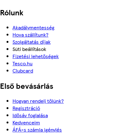
Rólunk
Akadálymentesség
Hova szállítunk?
Szolgáltatás díjak
Süti beállítások
Fizetési lehetőségek
Tesco.hu
Clubcard
Első bevásárlás
Hogyan rendelj tőlünk?
Regisztráció
Idősáv foglalása
Kedvenceim
ÁFÁ-s számla igénylés