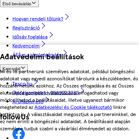
Első bevásárlás
Hogyan rendelj tőlünk?
Regisztráció
Idősáv foglalása
Kedvenceim
ÁFÁ-s számla igénylés
Adatvédelmi beállítások
Kapcsolat
Mi és 18 partnerünk személyes adatokat, például böngészési
adatokat vagy egyedi azonosítókat tárolunk a készülékeden, és
Tesco.hu
hozzáférhetünk azokhoz. Az Összes elfogadása és az Összes
Ügyfélszolgálat - 0680222333
elutasítása gombok kiválasztásával elfogadhatod vagy
módosíthatod a beállításaidat, illetve ugyanezt bármikor
Áruházkereső
megteheted az
Adatkezelési és Cookie tájékoztató
linkre
kattintva is. A választásaidat megosztjuk a partnereinkkel, de
followUs
ez nem érinti a böngészési adataidat. A beállításaid alapján
személyre tudjuk szabni a vásárlási élményedet az oldalon.