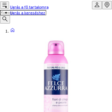
Ugrás a fő tartalomra
Ugrás a kereséshez