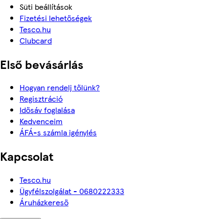
Süti beállítások
Fizetési lehetőségek
Tesco.hu
Clubcard
Első bevásárlás
Hogyan rendelj tőlünk?
Regisztráció
Idősáv foglalása
Kedvenceim
ÁFÁ-s számla igénylés
Kapcsolat
Tesco.hu
Ügyfélszolgálat - 0680222333
Áruházkereső