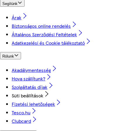
Segítünk
Árak
Biztonságos online rendelés
Általános Szerződési Feltételek
Adatkezelési és Cookie tájékoztató
Rólunk
Akadálymentesség
Hova szállítunk?
Szolgáltatás díjak
Süti beállítások
Fizetési lehetőségek
Tesco.hu
Clubcard