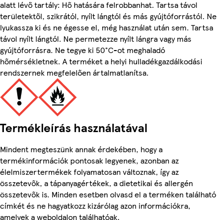
alatt lévő tartály: Hő hatására felrobbanhat. Tartsa távol
területektől, szikrától, nyílt lángtól és más gyújtóforrástól. Ne
lyukassza ki és ne égesse el, még használat után sem. Tartsa
távol nyílt lángtól. Ne permetezze nyílt lángra vagy más
gyújtóforrásra. Ne tegye ki 50°C-ot meghaladó
hőmérsékletnek. A terméket a helyi hulladékgazdálkodási
rendszernek megfelelően ártalmatlanítsa.
Termékleírás használatával
Mindent megteszünk annak érdekében, hogy a
termékinformációk pontosak legyenek, azonban az
élelmiszertermékek folyamatosan változnak, így az
összetevők, a tápanyagértékek, a dietetikai és allergén
összetevők is. Minden esetben olvasd el a terméken található
címkét és ne hagyatkozz kizárólag azon információkra,
amelyek a weboldalon találhatóak.