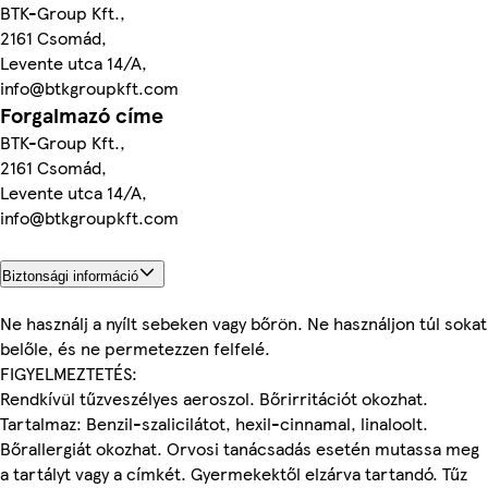
BTK-Group Kft.,
2161 Csomád,
Levente utca 14/A,
info@btkgroupkft.com
Forgalmazó címe
BTK-Group Kft.,
2161 Csomád,
Levente utca 14/A,
info@btkgroupkft.com
Biztonsági információ
Ne használj a nyílt sebeken vagy bőrön. Ne használjon túl sokat
belőle, és ne permetezzen felfelé.
FIGYELMEZTETÉS:
Rendkívül tűzveszélyes aeroszol. Bőrirritációt okozhat.
Tartalmaz: Benzil-szalicilátot, hexil-cinnamal, linaloolt.
Bőrallergiát okozhat. Orvosi tanácsadás esetén mutassa meg
a tartályt vagy a címkét. Gyermekektől elzárva tartandó. Tűz