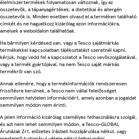
élelmiszertermékek folyamatosan változnak, így az
összetevők, a tápanyagértékek, a dietetikai és allergén
összetevők is. Minden esetben olvasd el a terméken található
címkét és ne hagyatkozz kizárólag azon információkra,
amelyek a weboldalon találhatóak.
Ha bármilyen kérdésed van, vagy a Tesco sajátmárkás
termékekkel kapcsolatban tájékoztatást szeretnél kapni,
kérjük, hogy vedd fel a kapcsolatot a Tesco vevőszolgálatával,
vagy a termék gyártójával, ha nem Tesco saját márkás
termékről van szó.
Annak ellenére, hogy a termékinformációk rendszeresen
frissítésre kerülnek, a Tesco nem vállal felelősséget
semmilyen helytelen információért, amely azonban a jogaidat
semmilyen módon nem érinti.
A jelen információ kizárólag személyes felhasználásra szolgál,
és azt nem lehet semmilyen módon, a Tesco-GLOBAL
Áruházak Zrt. előzetes írásbeli hozzájárulása nélkül, vagy
megfelelő tudomásul vétele nélkül felhasználni.