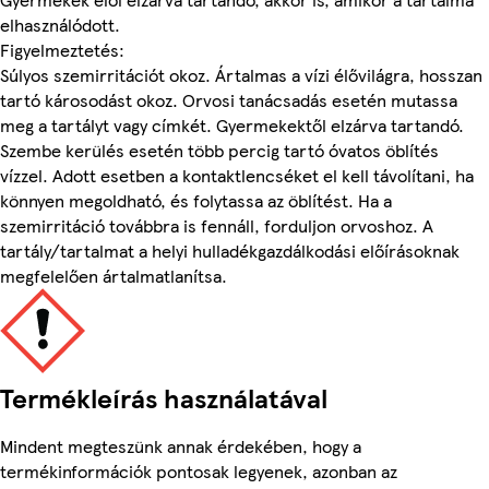
elhasználódott.
Figyelmeztetés:
Súlyos szemirritációt okoz. Ártalmas a vízi élővilágra, hosszan
tartó károsodást okoz. Orvosi tanácsadás esetén mutassa
meg a tartályt vagy címkét. Gyermekektől elzárva tartandó.
Szembe kerülés esetén több percig tartó óvatos öblítés
vízzel. Adott esetben a kontaktlencséket el kell távolítani, ha
könnyen megoldható, és folytassa az öblítést. Ha a
szemirritáció továbbra is fennáll, forduljon orvoshoz. A
tartály/tartalmat a helyi hulladékgazdálkodási előírásoknak
megfelelően ártalmatlanítsa.
Termékleírás használatával
Mindent megteszünk annak érdekében, hogy a
termékinformációk pontosak legyenek, azonban az