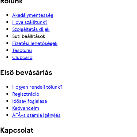
Rólunk
Akadálymentesség
Hova szállítunk?
Szolgáltatás díjak
Süti beállítások
Fizetési lehetőségek
Tesco.hu
Clubcard
Első bevásárlás
Hogyan rendelj tőlünk?
Regisztráció
Idősáv foglalása
Kedvenceim
ÁFÁ-s számla igénylés
Kapcsolat