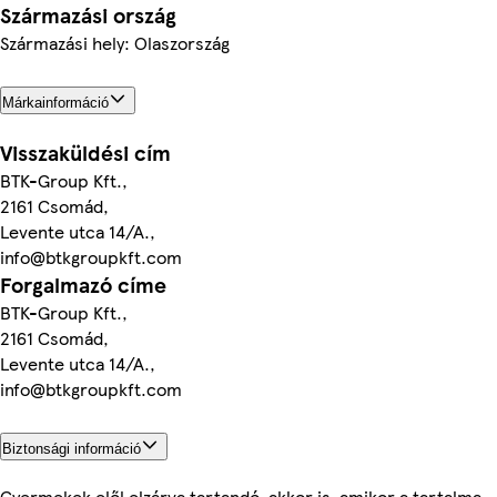
Származási ország
Származási hely: Olaszország
Márkainformáció
Visszaküldési cím
BTK-Group Kft.,
2161 Csomád,
Levente utca 14/A.,
info@btkgroupkft.com
Forgalmazó címe
BTK-Group Kft.,
2161 Csomád,
Levente utca 14/A.,
info@btkgroupkft.com
Biztonsági információ
Gyermekek elől elzárva tartandó, akkor is, amikor a tartalma