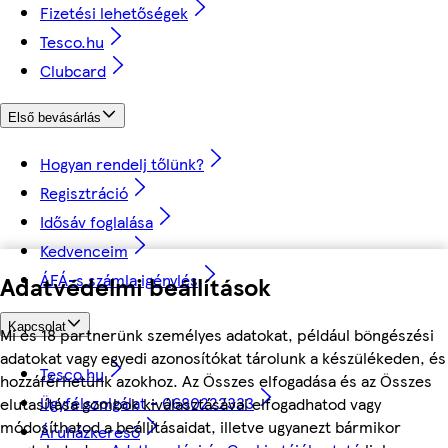
Fizetési lehetőségek
Tesco.hu
Clubcard
Első bevásárlás
Hogyan rendelj tőlünk?
Regisztráció
Idősáv foglalása
Kedvenceim
ÁFÁ-s számla igénylés
Adatvédelmi beállítások
Kapcsolat
Mi és 18 partnerünk személyes adatokat, például böngészési
adatokat vagy egyedi azonosítókat tárolunk a készülékeden, és
Tesco.hu
hozzáférhetünk azokhoz. Az Összes elfogadása és az Összes
Ügyfélszolgálat - 0680222333
elutasítása gombok kiválasztásával elfogadhatod vagy
módosíthatod a beállításaidat, illetve ugyanezt bármikor
Áruházkereső