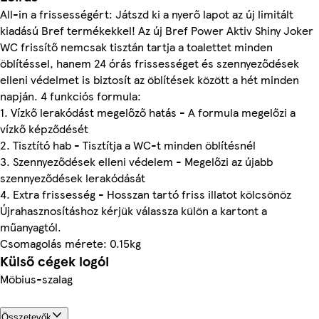
All-in a frissességért: Játszd ki a nyerő lapot az új limitált
kiadású Bref termékekkel! Az új Bref Power Aktiv Shiny Joker
WC frissítő nemcsak tisztán tartja a toalettet minden
öblítéssel, hanem 24 órás frissességet és szennyeződések
elleni védelmet is biztosít az öblítések között a hét minden
napján. 4 funkciós formula:
1. Vízkő lerakódást megelőző hatás - A formula megelőzi a
vízkő képződését
2. Tisztító hab - Tisztítja a WC-t minden öblítésnél
3. Szennyeződések elleni védelem - Megelőzi az újabb
szennyeződések lerakódását
4. Extra frissesség - Hosszan tartó friss illatot kölcsönöz
Újrahasznosításhoz kérjük válassza külön a kartont a
műanyagtól.
Csomagolás mérete: 0.15kg
Külső cégek logói
Möbius-szalag
Összetevők