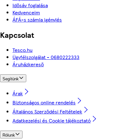
Idősáv foglalása
Kedvenceim
ÁFÁ-s számla igénylés
Kapcsolat
Tesco.hu
Ügyfélszolgálat - 0680222333
Áruházkereső
Segítünk
Árak
Biztonságos online rendelés
Általános Szerződési Feltételek
Adatkezelési és Cookie tájékoztató
Rólunk