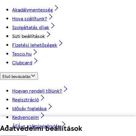
Akadálymentesség
Hova szállítunk?
Szolgáltatás díjak
Süti beállítások
Fizetési lehetőségek
Tesco.hu
Clubcard
Első bevásárlás
Hogyan rendelj tőlünk?
Regisztráció
Idősáv foglalása
Kedvenceim
ÁFÁ-s számla igénylés
Adatvédelmi beállítások