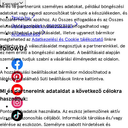
Kapcsolat
Mi és 18 partnerünk személyes adatokat, például böngészési
adatokat vagy egyedi azonosítókat tárolunk a készülékeden, és
Tesco.hu
hozzáférhetünk azokhoz. Az Összes elfogadása és az Összes
Ügyfélszolgálat - 0680222333
elutasítása gombok kiválasztásával elfogadhatod vagy
módosíthatod a beállításaidat, illetve ugyanezt bármikor
Áruházkereső
megteheted az
Adatkezelési és Cookie tájékoztató
linkre
kattintva is. A választásaidat megosztjuk a partnereinkkel, de
followUs
ez nem érinti a böngészési adataidat. A beállításaid alapján
személyre tudjuk szabni a vásárlási élményedet az oldalon.
A hozzájárulási beállításokat bármikor módosíthatod a
láblécben található Süti beállítások linkre kattintva.
Mi és partnereink adataidat a következő célokra
használjuk:
Pontos helyadatok használata. Az eszköz jellemzőinek aktív
vizsgálata azonosítás céljából. Információk tárolása és/vagy
elérése az eszközön. Személyre szabott hirdetések és