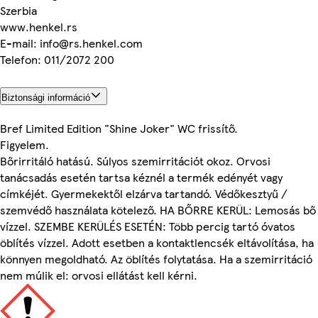
Szerbia
www.henkel.rs
E-mail: info@rs.henkel.com
Telefon: 011/2072 200
Biztonsági információ
Bref Limited Edition "Shine Joker" WC frissítő.
Figyelem.
Bőrirritáló hatású. Súlyos szemirritációt okoz. Orvosi
tanácsadás esetén tartsa kéznél a termék edényét vagy
címkéjét. Gyermekektől elzárva tartandó. Védőkesztyű /
szemvédő használata kötelező. HA BŐRRE KERÜL: Lemosás bő
vízzel. SZEMBE KERÜLÉS ESETÉN: Több percig tartó óvatos
öblítés vízzel. Adott esetben a kontaktlencsék eltávolítása, ha
könnyen megoldható. Az öblítés folytatása. Ha a szemirritáció
nem múlik el: orvosi ellátást kell kérni.