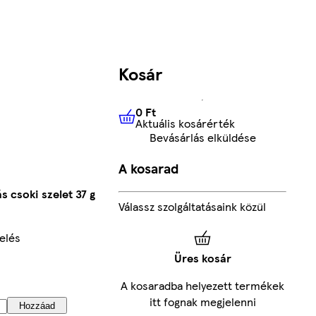
Kosár
0 Ft
Aktuális kosárérték
0 Ft
Aktuális kosárérték
Bevásárlás elküldése
A kosarad
ás csoki szelet 37 g
Válassz szolgáltatásaink közül
elés
Üres kosár
A kosaradba helyezett termékek
itt fognak megjelenni
Hozzáad