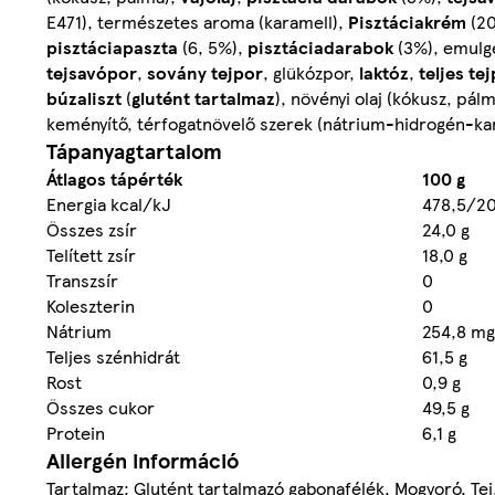
E471), természetes aroma (karamell),
Pisztáciakrém
(20
pisztáciapaszta
(6, 5%),
pisztácia
darabok
(3%), emulge
tejsavópor
,
sovány tejpor
, glükózpor,
laktóz
,
teljes te
búzaliszt
(
glutént
tartalmaz
), növényi olaj (kókusz, pál
keményítő, térfogatnövelő szerek (nátrium-hidrogén-ka
Tápanyagtartalom
Átlagos tápérték
100 g
Energia kcal/kJ
478,5/20
Összes zsír
24,0 g
Telített zsír
18,0 g
Transzsír
0
Koleszterin
0
Nátrium
254,8 mg
Teljes szénhidrát
61,5 g
Rost
0,9 g
Összes cukor
49,5 g
Protein
6,1 g
Allergén információ
Tartalmaz: Glutént tartalmazó gabonafélék, Mogyoró, Tej, 