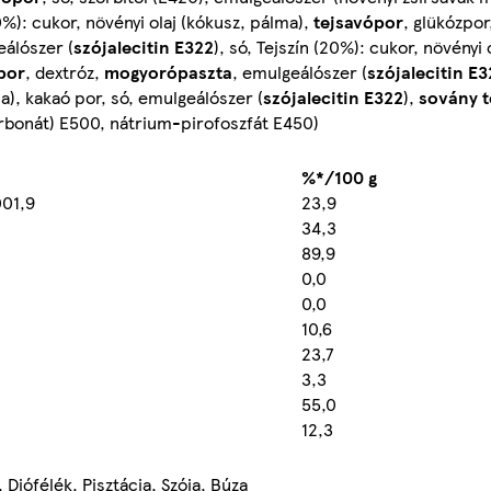
%): cukor, növényi olaj (kókusz, pálma),
tejsavópor
, glükózpor
álószer (
szójalecitin
E322
), só, Tejszín (20%): cukor, növényi 
jpor
, dextróz,
mogyorópaszta
, emulgeálószer (
szójalecitin
E3
ma), kakaó por, só, emulgeálószer (
szójalecitin
E322
),
sovány t
rbonát) E500, nátrium-pirofoszfát E450)
%*/100 g
01,9
23,9
34,3
89,9
0,0
0,0
10,6
23,7
3,3
55,0
12,3
Diófélék, Pisztácia, Szója, Búza