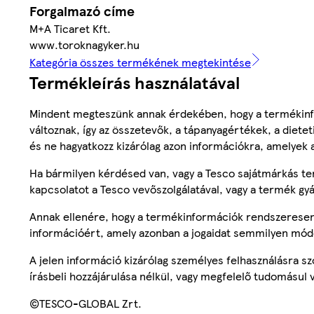
Forgalmazó címe
M+A Ticaret Kft.
www.toroknagyker.hu
Kategória összes termékének megtekintése
Termékleírás használatával
Mindent megteszünk annak érdekében, hogy a termékinf
változnak, így az összetevők, a tápanyagértékek, a diete
és ne hagyatkozz kizárólag azon információkra, amelyek 
Ha bármilyen kérdésed van, vagy a Tesco sajátmárkás ter
kapcsolatot a Tesco vevőszolgálatával, vagy a termék gy
Annak ellenére, hogy a termékinformációk rendszeresen 
információért, amely azonban a jogaidat semmilyen mód
A jelen információ kizárólag személyes felhasználásra 
írásbeli hozzájárulása nélkül, vagy megfelelő tudomásul v
©TESCO-GLOBAL Zrt.