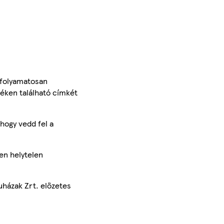
 folyamatosan
méken található címkét
hogy vedd fel a
en helytelen
uházak Zrt. előzetes