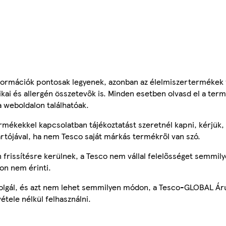
ormációk pontosak legyenek, azonban az élelmiszertermékek
tikai és allergén összetevők is. Minden esetben olvasd el a ter
a weboldalon találhatóak.
mékekkel kapcsolatban tájékoztatást szeretnél kapni, kérjük, 
ártójával, ha nem Tesco saját márkás termékről van szó.
frissítésre kerülnek, a Tesco nem vállal felelősséget semmily
on nem érinti.
szolgál, és azt nem lehet semmilyen módon, a Tesco-GLOBAL Ár
étele nélkül felhasználni.