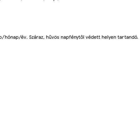
p/hónap/év. Száraz, hűvös napfénytől védett helyen tartandó.