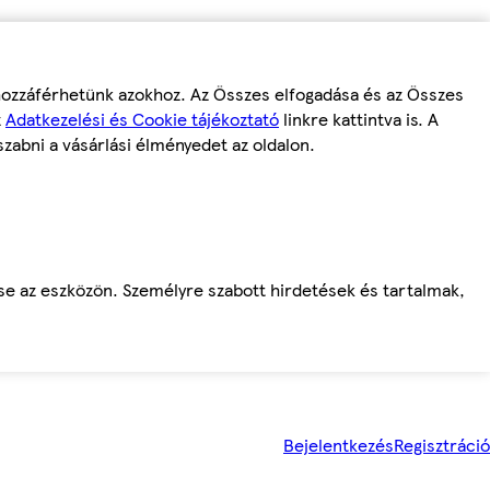
 hozzáférhetünk azokhoz. Az Összes elfogadása és az Összes
z
Adatkezelési és Cookie tájékoztató
linkre kattintva is. A
szabni a vásárlási élményedet az oldalon.
ése az eszközön. Személyre szabott hirdetések és tartalmak,
Bejelentkezés
Regisztráció