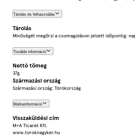
Tárolás és felhasználás
Tárolás
Minőségét megőrzi a csomagoláson jelzett időpontig: na
További információ
Nettó tömeg
37g
Származási ország
Származási ország: Törökország
Márkainformáció
Visszaküldési cím
M+A Ticaret Kft.
www.toroknagyker.hu