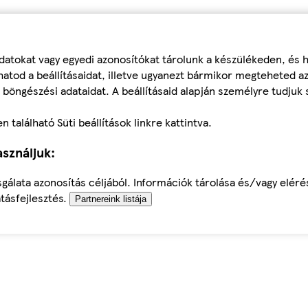
datokat vagy egyedi azonosítókat tárolunk a készülékeden, és
atod a beállításaidat, illetve ugyanezt bármikor megteheted a
 böngészési adataidat. A beállításaid alapján személyre tudjuk 
található Süti beállítások linkre kattintva.
sználjuk:
sgálata azonosítás céljából. Információk tárolása és/vagy elér
tásfejlesztés.
Partnereink listája