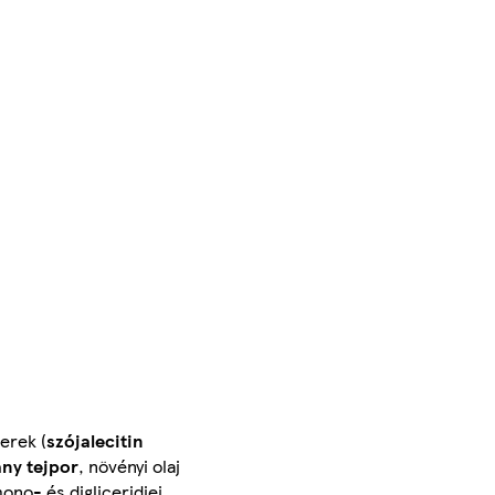
erek (
szójalecitin
ny tejpor
, növényi olaj
ono- és digliceridjei