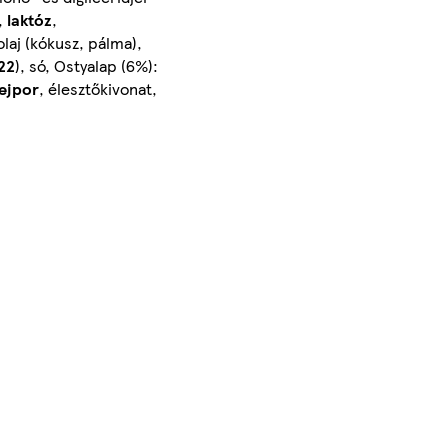
,
laktóz
,
olaj (kókusz, pálma),
22
), só, Ostyalap (6%):
ejpor
, élesztőkivonat,