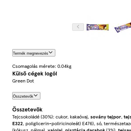
Termék megnevezés
Csomagolás mérete: 0.04kg
Külső cégek logói
Green Dot
Összetevők
Összetevők
Tejcsokoládé (30%): cukor, kakaóvaj,
sovány tejpor
,
tej
E322
, poliglicerin-poliricinoleát) E476), só, természeta
(kókusz, pálma),
vajolaj
,
pisztácia
darabok
(3%),
tejsa