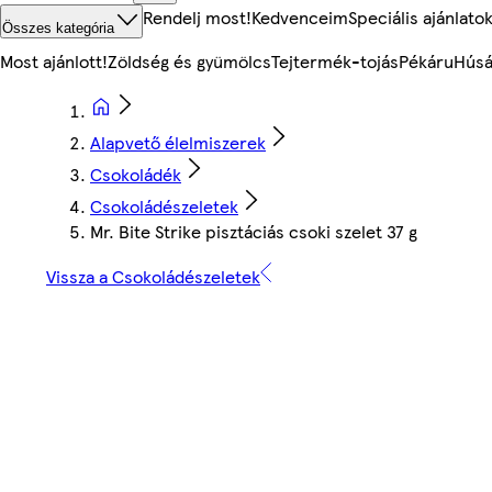
Rendelj most!
Kedvenceim
Speciális ajánlato
Összes kategória
Most ajánlott!
Zöldség és gyümölcs
Tejtermék-tojás
Pékáru
Húsá
Alapvető élelmiszerek
Csokoládék
Csokoládészeletek
Mr. Bite Strike pisztáciás csoki szelet 37 g
Vissza a Csokoládészeletek