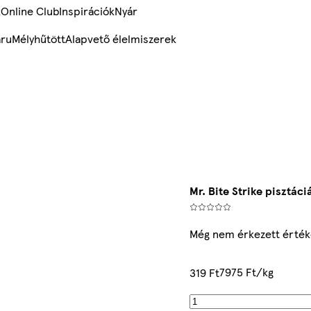
k
Online Club
Inspirációk
Nyár
ru
Mélyhűtött
Alapvető élelmiszerek
Mr. Bite Strike pisztáci
Még nem érkezett érték
7975 Ft/kg
319 Ft