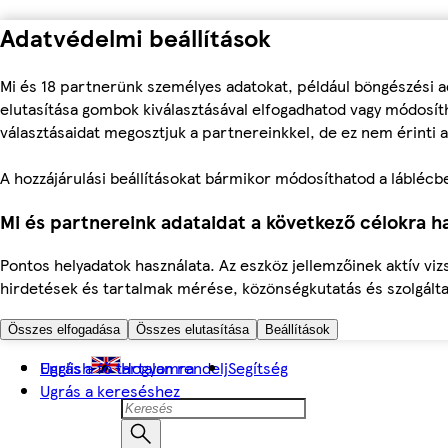
Adatvédelmi beállítások
Mi és 18 partnerünk személyes adatokat, például böngészési a
elutasítása gombok kiválasztásával elfogadhatod vagy módosíth
választásaidat megosztjuk a partnereinkkel, de ez nem érinti a
A hozzájárulási beállításokat bármikor módosíthatod a láblécben 
Mi és partnereink adataidat a következő célokra ha
Pontos helyadatok használata. Az eszköz jellemzőinek aktív viz
hirdetések és tartalmak mérése, közönségkutatás és szolgálta
Összes elfogadása
Összes elutasítása
Beállítások
Ugrás a fő tartalomra
English
Hogyan rendelj
Segítség
Ugrás a kereséshez