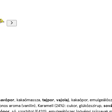
savópor
, kakaómassza,
tejpor
,
vajolaj
, kakaópor, emulgeálósz
zonos aroma (vanilin), Karamell (24%): cukor, glükózszirup,
sová
vópor
, só, szorbitol (E420), emulgeálószer (növényi zsírsavak m