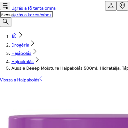
Ugrás a fő tartalomra
Ugrás a kereséshez
Drogéria
Hajápolás
Hajpakolás
Aussie Deeep Moisture Hajpakolás 500ml. Hidratálja, Tápl
Vissza a Hajpakolás