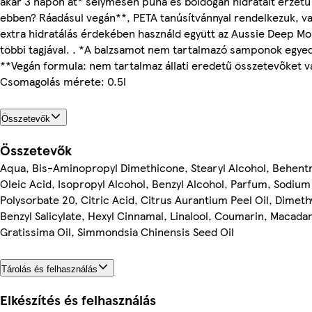
akár 3 napon át* selymesen puha és boldogan hidratált érzetű 
ebben? Ráadásul vegán**, PETA tanúsítvánnyal rendelkezuk, vag
extra hidratálás érdekében használd együtt az Aussie Deep M
többi tagjával. . *A balzsamot nem tartalmazó samponok egyed
**Vegán formula: nem tartalmaz állati eredetű összetevőket 
Csomagolás mérete: 0.5l
Összetevők
Összetevők
Aqua, Bis-Aminopropyl Dimethicone, Stearyl Alcohol, Behentr
Oleic Acid, Isopropyl Alcohol, Benzyl Alcohol, Parfum, Sodiu
Polysorbate 20, Citric Acid, Citrus Aurantium Peel Oil, Dimet
Benzyl Salicylate, Hexyl Cinnamal, Linalool, Coumarin, Macadam
Gratissima Oil, Simmondsia Chinensis Seed Oil
Tárolás és felhasználás
Elkészítés és felhasználás