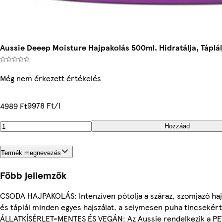
Aussie Deeep Moisture Hajpakolás 500ml. Hidratálja, Táplál
Még nem érkezett értékelés
9978 Ft/l
4989 Ft
Hozzáad
Termék megnevezés
Főbb jellemzők
CSODA HAJPAKOLÁS: Intenzíven pótolja a száraz, szomjazó haj 
és táplál minden egyes hajszálat, a selymesen puha tincsekért
ÁLLATKÍSÉRLET-MENTES ÉS VEGÁN: Az Aussie rendelkezik a PETA