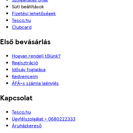
Süti beállítások
Fizetési lehetőségek
Tesco.hu
Clubcard
Első bevásárlás
Hogyan rendelj tőlünk?
Regisztráció
Idősáv foglalása
Kedvenceim
ÁFÁ-s számla igénylés
Kapcsolat
Tesco.hu
Ügyfélszolgálat - 0680222333
Áruházkereső