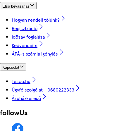
Első bevásárlás
Hogyan rendelj tőlünk?
Regisztráció
Idősáv foglalása
Kedvenceim
ÁFÁ-s számla igénylés
Kapcsolat
Tesco.hu
Ügyfélszolgálat - 0680222333
Áruházkereső
followUs