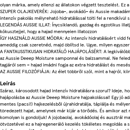
olyan márka, amely ellenzi az állatokon végzett tesztelést. Ez 
SZUPER OLAJKEVERÉK: Jojoba-, avokádó- és Aussie makadámdió-
intenzív pakolás mélyreható hidratálással tölti fel a rendkívül s
LEGENDÁS AUSSIE ILLAT: Ínycsiklandó, gazdag és egzotikus illa
kókusztejjel, hogy a hajad mennyeien illatozzon
ÍGY HASZNÁLD AUSSIE MÓDRA: Az intenzív hidratálásért vidd fel
ameddig csak szeretnéd, majd öblítsd le. Ugye, milyen egysze
A FANTAUSSTIKUSAN HIDRATÁLÓ HAJÁPOLÁSÉRT: A legkiválóbb
az Aussie Deeep Moisture samponnal és balzsammal. Ne feledk
tagjáról sem – hajad imádni fogja az extra hidratálást és mesé
AZ AUSSIE FILOZÓFIÁJA: Az élet többről szól, mint a hajról, ki
Leírás
Száraz, károsodott hajad intenzív hidratálásra szorul? Ideje, 
hajápolásba az Aussie Deeep Moisture hajpakolással! Egy jó ada
mentes (pacsi!) hajkezelésből újrahidratálja, táplálja és mélyen
töredezett hajat, amelynek már kijár a törődés. És amikor azt
komolyan is gondoljuk! A jojobaolaj, avokádóolaj és ausztrál 
ötvözetével ez a hajregeneráló kezelés tökéletes megoldás a s