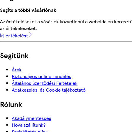
Segíts a többi vásárlónak
Az értékeléseket a vásárlók közvetlenül a weboldalon keresztü
az értékeléseket.
Írj értékelést
Segítünk
Árak
Biztonságos online rendelés
Általános Szerződési Feltételek
Adatkezelési és Cookie tájékoztató
Rólunk
Akadálymentesség
Hova szállítunk?
Szolgáltatás díjak