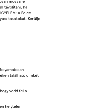
posan mossa le
l távolítani, ha
FIGYELEM: A Felce
gyes tasakokat. Kerülje
 folyamatosan
méken található címkét
hogy vedd fel a
en helytelen