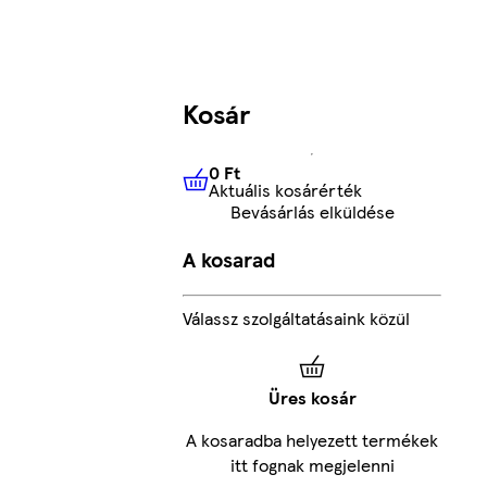
Kosár
0 Ft
Aktuális kosárérték
0 Ft
Aktuális kosárérték
Bevásárlás elküldése
A kosarad
Válassz szolgáltatásaink közül
Üres kosár
A kosaradba helyezett termékek
itt fognak megjelenni