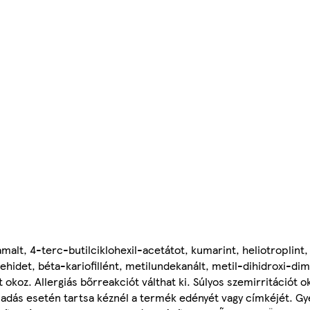
namalt, 4-terc-butilciklohexil-acetátot, kumarint, heliotroplint,
ldehidet, béta-kariofillént, metilundekanált, metil-dihidroxi-di
t okoz. Allergiás bőrreakciót válthat ki. Súlyos szemirritációt o
sadás esetén tartsa kéznél a termék edényét vagy címkéjét. G