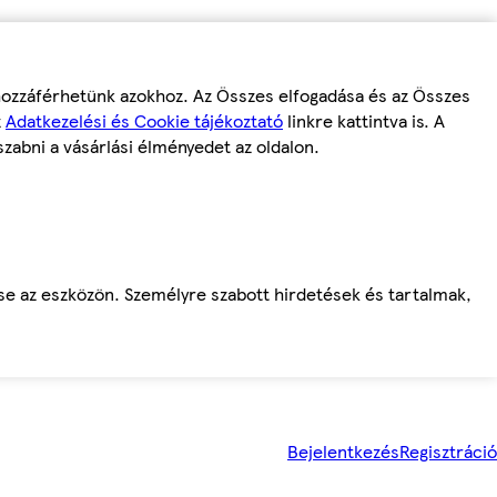
 hozzáférhetünk azokhoz. Az Összes elfogadása és az Összes
z
Adatkezelési és Cookie tájékoztató
linkre kattintva is. A
szabni a vásárlási élményedet az oldalon.
ése az eszközön. Személyre szabott hirdetések és tartalmak,
Bejelentkezés
Regisztráció