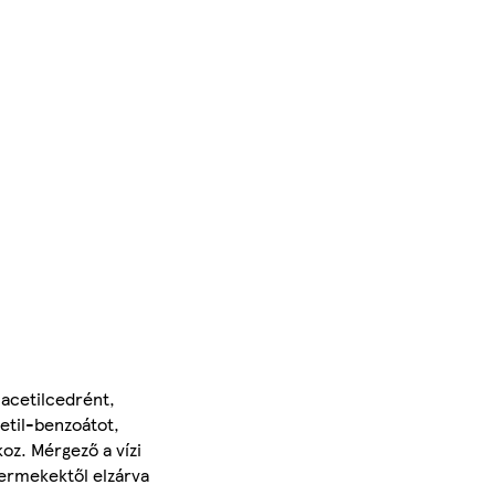
 acetilcedrént,
metil-benzoátot,
koz. Mérgező a vízi
yermekektől elzárva