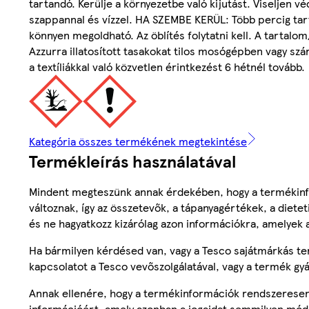
tartandó. Kerülje a környezetbe való kijutást. Viselje
szappannal és vízzel. HA SZEMBE KERÜL: Több percig tartó
könnyen megoldható. Az öblítés folytatni kell. A tartal
Azzurra illatosított tasakokat tilos mosógépben vagy szá
a textíliákkal való közvetlen érintkezést 6 hétnél tovább.
Kategória összes termékének megtekintése
Termékleírás használatával
Mindent megteszünk annak érdekében, hogy a termékinf
változnak, így az összetevők, a tápanyagértékek, a diete
és ne hagyatkozz kizárólag azon információkra, amelyek 
Ha bármilyen kérdésed van, vagy a Tesco sajátmárkás ter
kapcsolatot a Tesco vevőszolgálatával, vagy a termék gy
Annak ellenére, hogy a termékinformációk rendszeresen 
információért, amely azonban a jogaidat semmilyen mód