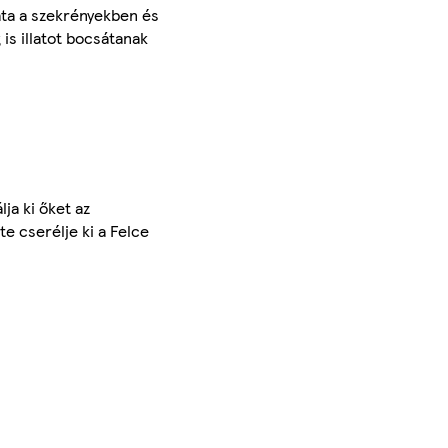
ata a szekrényekben és
is illatot bocsátanak
ja ki őket az
e cserélje ki a Felce