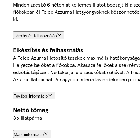
Minden zacskó 6 héten át kellemes illatot bocsájt ki a s
fiókokban él Felce Azzurra illatgyöngyöknek köszönhetőe
ki.
Tárolás és felhasználás
Elkészítés és felhasználás
A Felce Azurra illatosító tasakok maximális hatékonyság
Helyezze be őket a fiókokba. Akassza fel őket a szekrényb
edzőtáskájában. Ne takarja le a zacskókat ruhával. A fr
Azurra illatpárnát. A nagyobb intenzitás érdekében próbál
További információ
Nettó tömeg
3 x Illatpárna
Márkainformáció