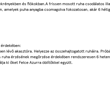
zekrényekben és fiókokban.A frissen mosott ruha csodálatos ill
n, amelyek puha anyagba csomagolva fokozatosan, akár 6 hétig 
a érdekében:
en lévő akasztóra. Helyezze az összehajtogatott ruháira. Próbál
iss ruha érzésének megőrzése érdekében rendszeresen 6 hetent
ja ki őket Felce Azurra öblítőkkel együtt.