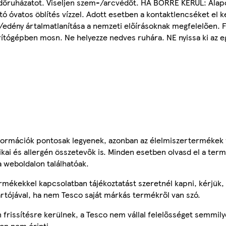
n védőruházatot. Viseljen szem-/arcvédőt. HA BŐRRE KERÜL: Ala
 óvatos öblítés vízzel. Adott esetben a kontaktlencséket el kel
om/edény ártalmatlanítása a nemzeti előírásoknak megfelelően. 
rítógépben mosn. Ne helyezze nedves ruhára. NE nyissa ki az e
ormációk pontosak legyenek, azonban az élelmiszertermékek
tikai és allergén összetevők is. Minden esetben olvasd el a ter
a weboldalon találhatóak.
mékekkel kapcsolatban tájékoztatást szeretnél kapni, kérjük, 
ártójával, ha nem Tesco saját márkás termékről van szó.
frissítésre kerülnek, a Tesco nem vállal felelősséget semmily
on nem érinti.