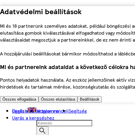
Adatvédelmi beállítások
Mi és 18 partnerünk személyes adatokat, például böngészési a
elutasítása gombok kiválasztásával elfogadhatod vagy módosíth
választásaidat megosztjuk a partnereinkkel, de ez nem érinti a
A hozzájárulási beállításokat bármikor módosíthatod a láblécben 
Mi és partnereink adataidat a következő célokra ha
Pontos helyadatok használata. Az eszköz jellemzőinek aktív viz
hirdetések és tartalmak mérése, közönségkutatás és szolgálta
Összes elfogadása
Összes elutasítása
Beállítások
Ugrás a fő tartalomra
English
Hogyan rendelj
Segítség
Ugrás a kereséshez