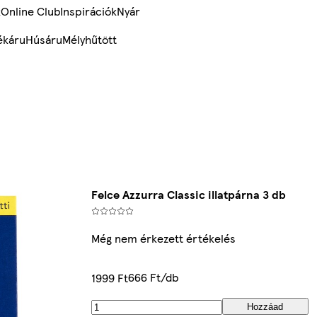
k
Online Club
Inspirációk
Nyár
ékáru
Húsáru
Mélyhűtött
Felce Azzurra Classic illatpárna 3 db
Még nem érkezett értékelés
666 Ft/db
1999 Ft
Hozzáad