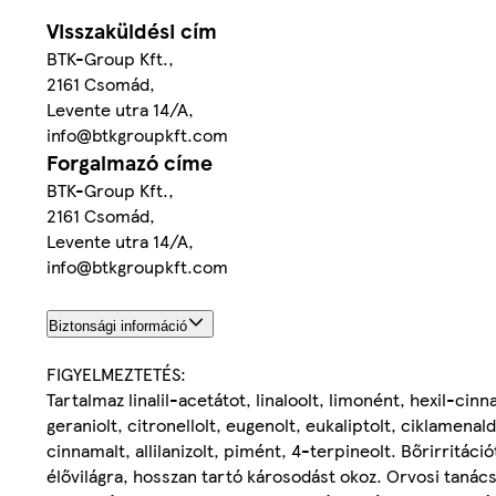
Visszaküldési cím
BTK-Group Kft.,
2161 Csomád,
Levente utra 14/A,
info@btkgroupkft.com
Forgalmazó címe
BTK-Group Kft.,
2161 Csomád,
Levente utra 14/A,
info@btkgroupkft.com
Biztonsági információ
FIGYELMEZTETÉS:
Tartalmaz linalil-acetátot, linaloolt, limonént, hexil-cin
geraniolt, citronellolt, eugenolt, eukaliptolt, ciklamena
cinnamalt, allilanizolt, pimént, 4-terpineolt. Bőrirritáció
élővilágra, hosszan tartó károsodást okoz. Orvosi tanác