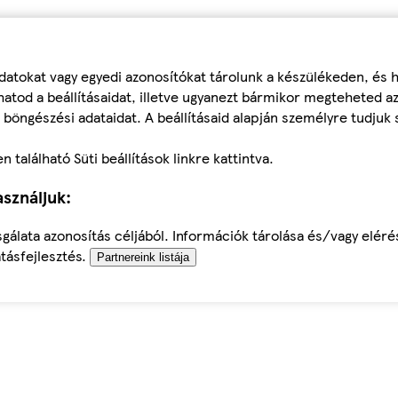
datokat vagy egyedi azonosítókat tárolunk a készülékeden, és
atod a beállításaidat, illetve ugyanezt bármikor megteheted a
 böngészési adataidat. A beállításaid alapján személyre tudjuk 
található Süti beállítások linkre kattintva.
sználjuk:
sgálata azonosítás céljából. Információk tárolása és/vagy elér
tásfejlesztés.
Partnereink listája