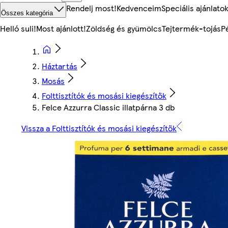
Rendelj most!
Kedvenceim
Speciális ajánlato
Összes kategória
Helló suli!
Most ajánlott!
Zöldség és gyümölcs
Tejtermék-tojás
P
Háztartás
Mosás
Folttisztítók és mosási kiegészítők
Felce Azzurra Classic illatpárna 3 db
Vissza a Folttisztítók és mosási kiegészítők