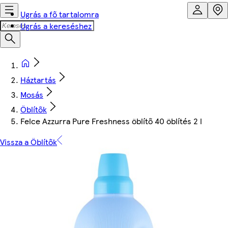
Ugrás a fő tartalomra
Ugrás a kereséshez
Háztartás
Mosás
Öblítők
Felce Azzurra Pure Freshness öblítő 40 öblítés 2 l
Vissza a Öblítők