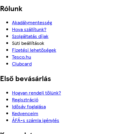
Rólunk
Akadálymentesség
Hova szállítunk?
Szolgáltatás díjak
Süti beállítások
Fizetési lehetőségek
Tesco.hu
Clubcard
Első bevásárlás
Hogyan rendelj tőlünk?
Regisztráció
Idősáv foglalása
Kedvenceim
ÁFÁ-s számla igénylés