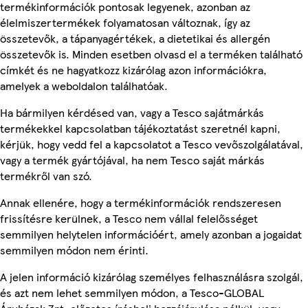
termékinformációk pontosak legyenek, azonban az
élelmiszertermékek folyamatosan változnak, így az
összetevők, a tápanyagértékek, a dietetikai és allergén
összetevők is. Minden esetben olvasd el a terméken található
címkét és ne hagyatkozz kizárólag azon információkra,
amelyek a weboldalon találhatóak.
Ha bármilyen kérdésed van, vagy a Tesco sajátmárkás
termékekkel kapcsolatban tájékoztatást szeretnél kapni,
kérjük, hogy vedd fel a kapcsolatot a Tesco vevőszolgálatával,
vagy a termék gyártójával, ha nem Tesco saját márkás
termékről van szó.
Annak ellenére, hogy a termékinformációk rendszeresen
frissítésre kerülnek, a Tesco nem vállal felelősséget
semmilyen helytelen információért, amely azonban a jogaidat
semmilyen módon nem érinti.
A jelen információ kizárólag személyes felhasználásra szolgál,
és azt nem lehet semmilyen módon, a Tesco-GLOBAL