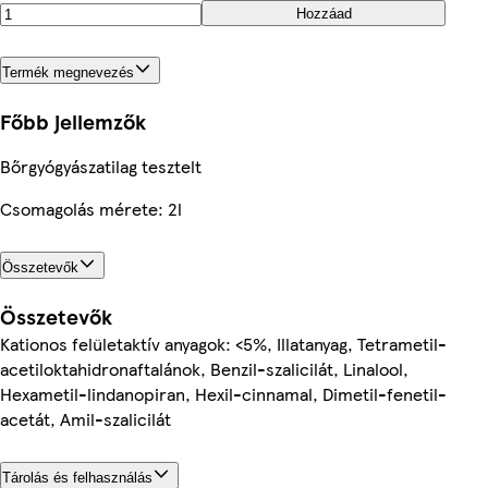
Hozzáad
Termék megnevezés
Főbb jellemzők
Bőrgyógyászatilag tesztelt
Csomagolás mérete: 2l
Összetevők
Összetevők
Kationos felületaktív anyagok: <5%, Illatanyag, Tetrametil-
acetiloktahidronaftalánok, Benzil-szalicilát, Linalool,
Hexametil-lindanopiran, Hexil-cinnamal, Dimetil-fenetil-
acetát, Amil-szalicilát
Tárolás és felhasználás