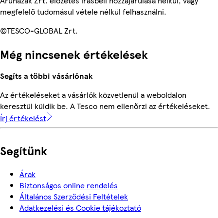
Áruházak Zrt. előzetes írásbeli hozzájárulása nélkül, vagy
megfelelő tudomásul vétele nélkül felhasználni.
©TESCO-GLOBAL Zrt.
Még nincsenek értékelések
Segíts a többi vásárlónak
Az értékeléseket a vásárlók közvetlenül a weboldalon
keresztül küldik be. A Tesco nem ellenőrzi az értékeléseket.
Írj értékelést
Segítünk
Árak
Biztonságos online rendelés
Általános Szerződési Feltételek
Adatkezelési és Cookie tájékoztató