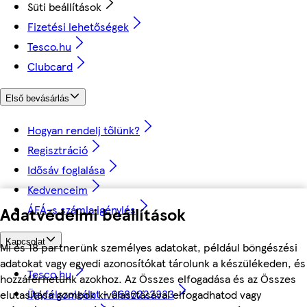
Süti beállítások
Fizetési lehetőségek
Tesco.hu
Clubcard
Első bevásárlás
Hogyan rendelj tőlünk?
Regisztráció
Idősáv foglalása
Kedvenceim
ÁFÁ-s számla igénylés
Adatvédelmi beállítások
Kapcsolat
Mi és 18 partnerünk személyes adatokat, például böngészési
adatokat vagy egyedi azonosítókat tárolunk a készülékeden, és
Tesco.hu
hozzáférhetünk azokhoz. Az Összes elfogadása és az Összes
Ügyfélszolgálat - 0680222333
elutasítása gombok kiválasztásával elfogadhatod vagy