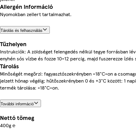
Allergén információ
Nyomokban zellert tartalmazhat.
Tárolás és felhasználás
Tűzhelyen
Instrukciók: A zöldséget felengedés nélkül tegye forrásban lév
enyhén sós vízbe és fozze 10-12 percig, majd fuszerezze ízlés 
Tárolás
Minőségét megőrzi: fagyasztószekrényben -18°C-on a csomag
jelzett hónap végéig; hűtőszekrényben 0 és +3°C között: 1 napi
termék tárolása: -18°C-on.
További információ
Nettó tömeg
400g ℮