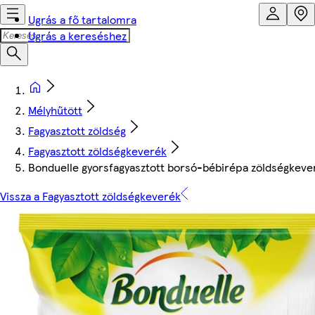
Ugrás a fő tartalomra
Ugrás a kereséshez
Mélyhűtött
Fagyasztott zöldség
Fagyasztott zöldségkeverék
Bonduelle gyorsfagyasztott borsó-bébirépa zöldségkeve
Vissza a Fagyasztott zöldségkeverék