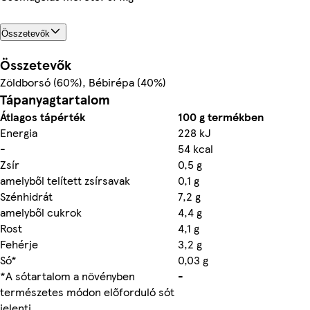
Összetevők
Összetevők
Zöldborsó (60%), Bébirépa (40%)
Tápanyagtartalom
Átlagos tápérték
100 g termékben
Energia
228 kJ
-
54 kcal
Zsír
0,5 g
amelyből telített zsírsavak
0,1 g
Szénhidrát
7,2 g
amelyből cukrok
4,4 g
Rost
4,1 g
Fehérje
3,2 g
Só*
0,03 g
*A sótartalom a növényben
-
természetes módon előforduló sót
jelenti.