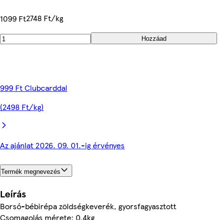
2748 Ft/kg
1099 Ft
Hozzáad
999 Ft Clubcarddal
(2498 Ft/kg)
Az ajánlat 2026. 09. 01.-ig érvényes
Termék megnevezés
Leírás
Borsó-bébirépa zöldségkeverék, gyorsfagyasztott
Csomagolás mérete: 0.4kg