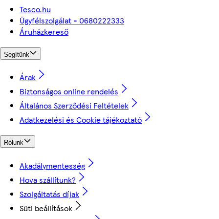
Tesco.hu
Ügyfélszolgálat - 0680222333
Áruházkereső
Segítünk
Árak
Biztonságos online rendelés
Általános Szerződési Feltételek
Adatkezelési és Cookie tájékoztató
Rólunk
Akadálymentesség
Hova szállítunk?
Szolgáltatás díjak
Süti beállítások