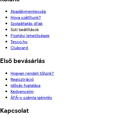
Akadálymentesség
Hova szállítunk?
Szolgáltatás díjak
Süti beállítások
Fizetési lehetőségek
Tesco.hu
Clubcard
Első bevásárlás
Hogyan rendelj tőlünk?
Regisztráció
Idősáv foglalása
Kedvenceim
ÁFÁ-s számla igénylés
Kapcsolat