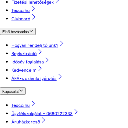
Fizetési lehetőségek
Tesco.hu
Clubcard
Első bevásárlás
Hogyan rendelj tőlünk?
Regisztráció
Idősáv foglalása
Kedvenceim
ÁFÁ-s számla igénylés
Kapcsolat
Tesco.hu
Ügyfélszolgálat - 0680222333
Áruházkereső