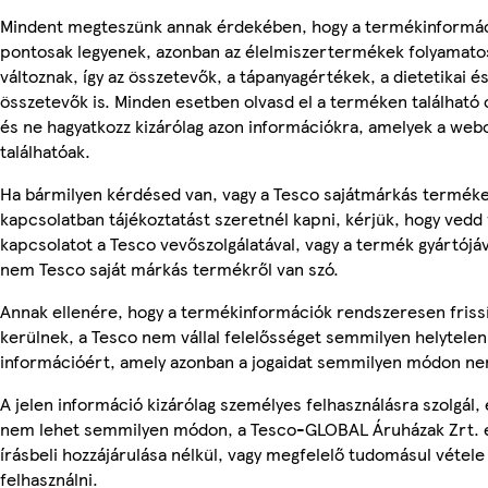
Mindent megteszünk annak érdekében, hogy a termékinformá
pontosak legyenek, azonban az élelmiszertermékek folyamato
változnak, így az összetevők, a tápanyagértékek, a dietetikai és
összetevők is. Minden esetben olvasd el a terméken található
és ne hagyatkozz kizárólag azon információkra, amelyek a web
találhatóak.
Ha bármilyen kérdésed van, vagy a Tesco sajátmárkás termék
kapcsolatban tájékoztatást szeretnél kapni, kérjük, hogy vedd 
kapcsolatot a Tesco vevőszolgálatával, vagy a termék gyártójáv
nem Tesco saját márkás termékről van szó.
Annak ellenére, hogy a termékinformációk rendszeresen friss
kerülnek, a Tesco nem vállal felelősséget semmilyen helytelen
információért, amely azonban a jogaidat semmilyen módon nem
A jelen információ kizárólag személyes felhasználásra szolgál, 
nem lehet semmilyen módon, a Tesco-GLOBAL Áruházak Zrt. 
írásbeli hozzájárulása nélkül, vagy megfelelő tudomásul vétele
felhasználni.