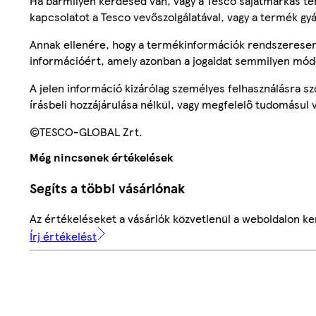
Ha bármilyen kérdésed van, vagy a Tesco sajátmárkás ter
kapcsolatot a Tesco vevőszolgálatával, vagy a termék gy
Annak ellenére, hogy a termékinformációk rendszeresen 
információért, amely azonban a jogaidat semmilyen mód
A jelen információ kizárólag személyes felhasználásra 
írásbeli hozzájárulása nélkül, vagy megfelelő tudomásul v
©TESCO-GLOBAL Zrt.
Még nincsenek értékelések
Segíts a többi vásárlónak
Az értékeléseket a vásárlók közvetlenül a weboldalon ker
Írj értékelést