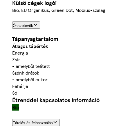
Külső cégek logói
Bio, EU Organikus, Green Dot, Möbius-szalag
Összetevők
Tápanyagtartalom
Átlagos tápérték
Energia
Zsír
- amelyből telített
Szénhidrátok
- amelyből cukor
Fehérje
Só
Étrenddel kapcsolatos információ
Bio
Tárolás és felhasználás