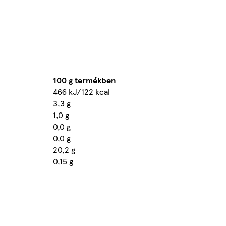
100 g termékben
466 kJ/122 kcal
3,3 g
1,0 g
0,0 g
0,0 g
20,2 g
0,15 g