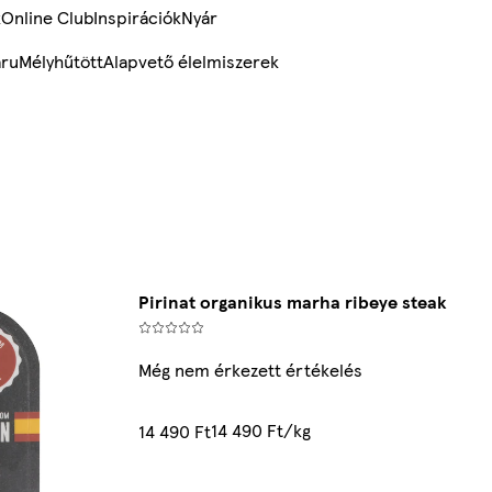
k
Online Club
Inspirációk
Nyár
ru
Mélyhűtött
Alapvető élelmiszerek
Pirinat organikus marha ribeye steak
Még nem érkezett értékelés
14 490 Ft/kg
14 490 Ft