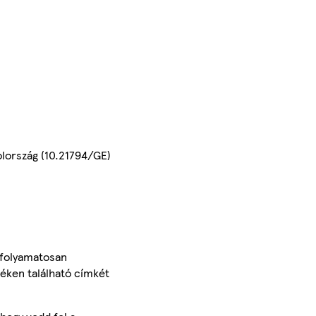
olország (10.21794/GE)
 folyamatosan
méken található címkét