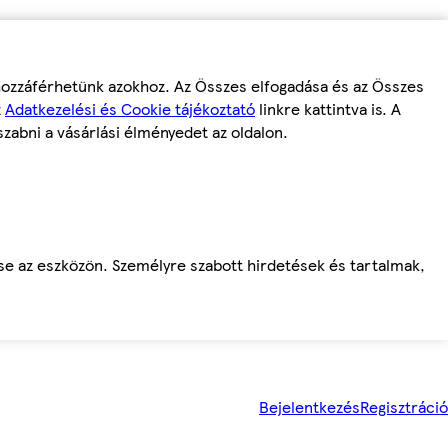
 hozzáférhetünk azokhoz. Az Összes elfogadása és az Összes
z
Adatkezelési és Cookie tájékoztató
linkre kattintva is. A
szabni a vásárlási élményedet az oldalon.
ése az eszközön. Személyre szabott hirdetések és tartalmak,
Bejelentkezés
Regisztráció