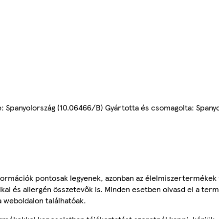
ye: Spanyolország (10.06466/B) Gyártotta és csomagolta: Spany
ormációk pontosak legyenek, azonban az élelmiszertermékek
tikai és allergén összetevők is. Minden esetben olvasd el a ter
a weboldalon találhatóak.