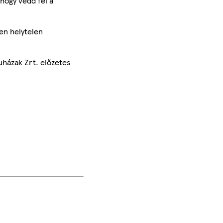
hogy vedd fel a
en helytelen
uházak Zrt. előzetes