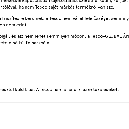
mékekkel kapcsolatban tájékoztatást szeretnél kapni, kérjük, 
ártójával, ha nem Tesco saját márkás termékről van szó.
frissítésre kerülnek, a Tesco nem vállal felelősséget semmily
on nem érinti.
szolgál, és azt nem lehet semmilyen módon, a Tesco-GLOBAL Ár
étele nélkül felhasználni.
esztül küldik be. A Tesco nem ellenőrzi az értékeléseket.