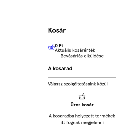
Kosár
0 Ft
Aktuális kosárérték
0 Ft
Aktuális kosárérték
Bevásárlás elküldése
A kosarad
Válassz szolgáltatásaink közül
Üres kosár
A kosaradba helyezett termékek
itt fognak megjelenni