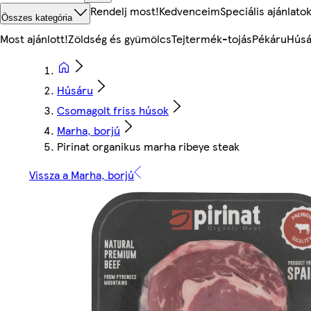
Rendelj most!
Kedvenceim
Speciális ajánlato
Összes kategória
Most ajánlott!
Zöldség és gyümölcs
Tejtermék-tojás
Pékáru
Húsá
Húsáru
Csomagolt friss húsok
Marha, borjú
Pirinat organikus marha ribeye steak
Vissza a Marha, borjú