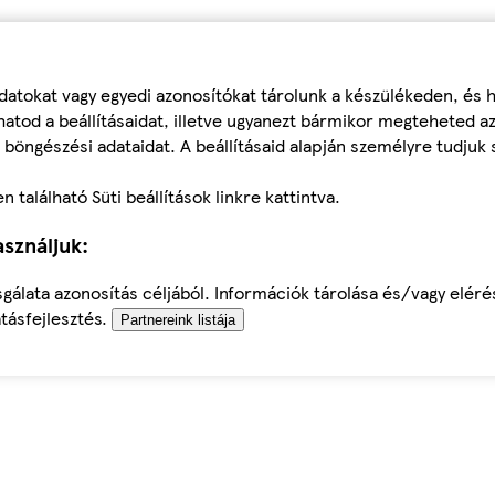
datokat vagy egyedi azonosítókat tárolunk a készülékeden, és
atod a beállításaidat, illetve ugyanezt bármikor megteheted a
 böngészési adataidat. A beállításaid alapján személyre tudjuk 
található Süti beállítások linkre kattintva.
sználjuk:
sgálata azonosítás céljából. Információk tárolása és/vagy elér
tásfejlesztés.
Partnereink listája