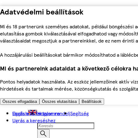
Adatvédelmi beállítások
Mi és 18 partnerünk személyes adatokat, például böngészési a
elutasítása gombok kiválasztásával elfogadhatod vagy módosíth
választásaidat megosztjuk a partnereinkkel, de ez nem érinti a
A hozzájárulási beállításokat bármikor módosíthatod a láblécben 
Mi és partnereink adataidat a következő célokra ha
Pontos helyadatok használata. Az eszköz jellemzőinek aktív viz
hirdetések és tartalmak mérése, közönségkutatás és szolgálta
Összes elfogadása
Összes elutasítása
Beállítások
Ugrás a fő tartalomra
English
Hogyan rendelj
Segítség
Ugrás a kereséshez