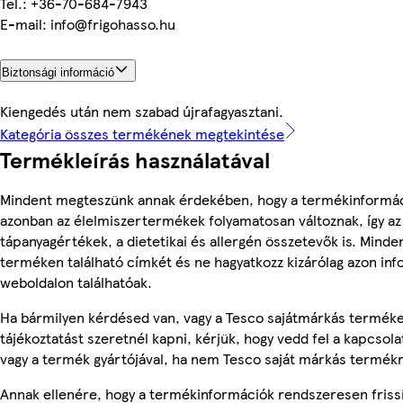
Tel.: +36-70-684-7943
E-mail: info@frigohasso.hu
Biztonsági információ
Kiengedés után nem szabad újrafagyasztani.
Kategória összes termékének megtekintése
Termékleírás használatával
Mindent megteszünk annak érdekében, hogy a termékinformác
azonban az élelmiszertermékek folyamatosan változnak, így az
tápanyagértékek, a dietetikai és allergén összetevők is. Minde
terméken található címkét és ne hagyatkozz kizárólag azon in
weboldalon találhatóak.
Ha bármilyen kérdésed van, vagy a Tesco sajátmárkás termék
tájékoztatást szeretnél kapni, kérjük, hogy vedd fel a kapcsola
vagy a termék gyártójával, ha nem Tesco saját márkás termékr
Annak ellenére, hogy a termékinformációk rendszeresen friss