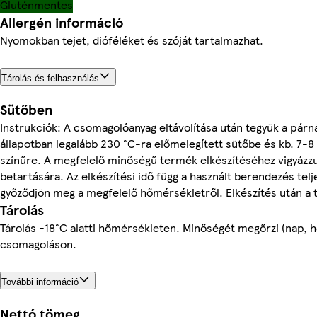
Gluténmentes
Allergén információ
Nyomokban tejet, dióféléket és szóját tartalmazhat.
Tárolás és felhasználás
Sütőben
Instrukciók: A csomagolóanyag eltávolítása után tegyük a párn
állapotban legalább 230 °C-ra előmelegített sütőbe és kb. 7-8
színűre. A megfelelő minőségű termék elkészítéséhez vigyázzu
betartására. Az elkészítési idő függ a használt berendezés telj
győződjön meg a megfelelő hőmérsékletről. Elkészítés után a t
Tárolás
Tárolás -18°C alatti hőmérsékleten. Minőségét megőrzi (nap, hó
csomagoláson.
További információ
Nettó tömeg