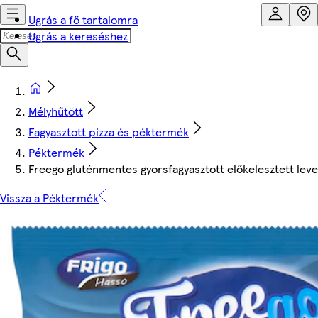
Ugrás a fő tartalomra
Ugrás a kereséshez
Mélyhűtött
Fagyasztott pizza és péktermék
Péktermék
Freego gluténmentes gyorsfagyasztott előkelesztett lev
Vissza a Péktermék