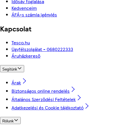
Idősáv foglalása
Kedvenceim
ÁFÁ-s számla igénylés
Kapcsolat
Tesco.hu
Ügyfélszolgálat - 0680222333
Áruházkereső
Segítünk
Árak
Biztonságos online rendelés
Általános Szerződési Feltételek
Adatkezelési és Cookie tájékoztató
Rólunk