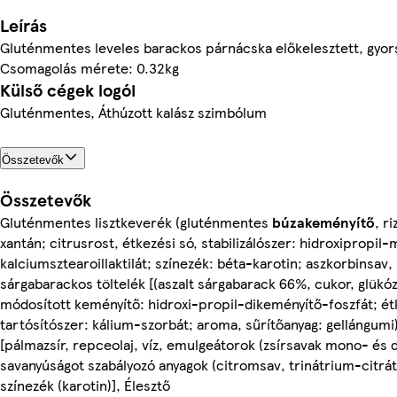
Leírás
Gluténmentes leveles barackos párnácska előkelesztett, gyor
Csomagolás mérete: 0.32kg
Külső cégek logói
Gluténmentes, Áthúzott kalász szimbólum
Összetevők
Összetevők
Gluténmentes lisztkeverék (gluténmentes
búzakeményítő
, r
xantán; citrusrost, étkezési só, stabilizálószer: hidroxipropil-
kalciumsztearoillaktilát; színezék: béta-karotin; aszkorbinsav,
sárgabarackos töltelék [(aszalt sárgabarack 66%, cukor, glükóz
módosított keményítő: hidroxi-propil-dikeményítő-foszfát; ét
tartósítószer: kálium-szorbát; aroma, sűrítőanyag: gellángumi),
[pálmazsír, repceolaj, víz, emulgeátorok (zsírsavak mono- és dig
savanyúságot szabályozó anyagok (citromsav, trinátrium-citrát
színezék (karotin)], Élesztő