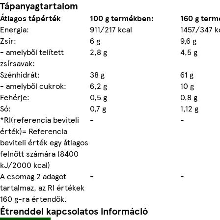
Tápanyagtartalom
Átlagos tápérték
100 g termékben:
160 g term
Energia:
911/217 kcal
1457/347 k
Zsír:
6 g
9,6 g
- amelyből telített
2,8 g
4,5 g
zsírsavak:
Szénhidrát:
38 g
61 g
- amelyből cukrok:
6,2 g
10 g
Fehérje:
0,5 g
0,8 g
Só:
0,7 g
1,12 g
*RI(referencia beviteli
-
-
érték)= Referencia
beviteli érték egy átlagos
felnőtt számára (8400
kJ/2000 kcal)
A csomag 2 adagot
-
-
tartalmaz, az RI értékek
160 g-ra értendők.
Étrenddel kapcsolatos információ