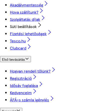
Akadálymentesség
Hova szállítunk?
Szolgáltatás díjak
Süti beállítások
Fizetési lehetőségek
Tesco.hu
Clubcard
Első bevásárlás
Hogyan rendelj tőlünk?
Regisztráció
Idősáv foglalása
Kedvenceim
ÁFÁ-s számla igénylés