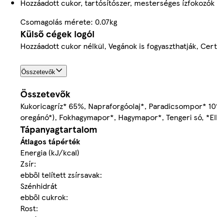
Hozzáadott cukor, tartósítószer, mesterséges ízfokozók 
Csomagolás mérete: 0.07kg
Külső cégek logói
Hozzáadott cukor nélkül, Vegánok is fogyaszthatják, Ce
Összetevők
Összetevők
Kukoricagríz* 65%, Napraforgóolaj*, Paradicsompor* 10
oregánó*), Fokhagymapor*, Hagymapor*, Tengeri só, *El
Tápanyagtartalom
Átlagos tápérték
Energia (kJ/kcal)
Zsír:
ebből telített zsírsavak:
Szénhidrát
ebből cukrok:
Rost: