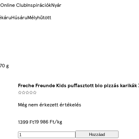
k
Online Club
Inspirációk
Nyár
ékáru
Húsáru
Mélyhűtött
70 g
Freche Freunde Kids puffasztott bio pizzás karikák 
Még nem érkezett értékelés
19 986 Ft/kg
1399 Ft
Hozzáad