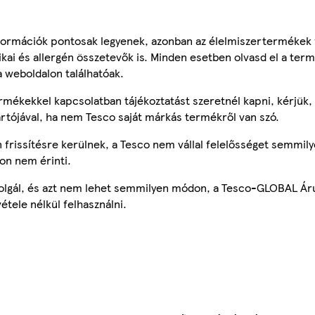
ormációk pontosak legyenek, azonban az élelmiszertermékek
tikai és allergén összetevők is. Minden esetben olvasd el a ter
a weboldalon találhatóak.
mékekkel kapcsolatban tájékoztatást szeretnél kapni, kérjük, 
ártójával, ha nem Tesco saját márkás termékről van szó.
frissítésre kerülnek, a Tesco nem vállal felelősséget semmily
on nem érinti.
szolgál, és azt nem lehet semmilyen módon, a Tesco-GLOBAL Ár
étele nélkül felhasználni.