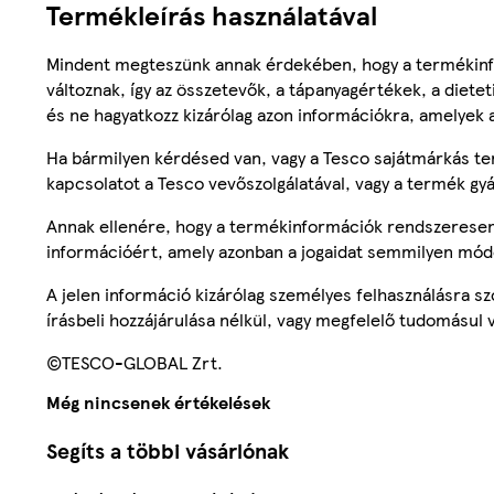
Termékleírás használatával
Mindent megteszünk annak érdekében, hogy a termékinf
változnak, így az összetevők, a tápanyagértékek, a diete
és ne hagyatkozz kizárólag azon információkra, amelyek 
Ha bármilyen kérdésed van, vagy a Tesco sajátmárkás ter
kapcsolatot a Tesco vevőszolgálatával, vagy a termék gy
Annak ellenére, hogy a termékinformációk rendszeresen 
információért, amely azonban a jogaidat semmilyen mód
A jelen információ kizárólag személyes felhasználásra 
írásbeli hozzájárulása nélkül, vagy megfelelő tudomásul v
©TESCO-GLOBAL Zrt.
Még nincsenek értékelések
Segíts a többi vásárlónak