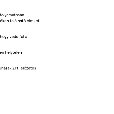
 folyamatosan
méken található címkét
hogy vedd fel a
en helytelen
uházak Zrt. előzetes