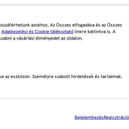
 hozzáférhetünk azokhoz. Az Összes elfogadása és az Összes
z
Adatkezelési és Cookie tájékoztató
linkre kattintva is. A
szabni a vásárlási élményedet az oldalon.
ése az eszközön. Személyre szabott hirdetések és tartalmak,
Bejelentkezés
Regisztráció