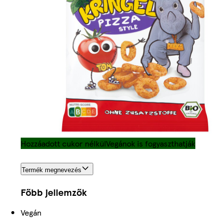
Hozzáadott cukor nélkül
Vegánok is fogyaszthatják
Termék megnevezés
Főbb jellemzők
Vegán