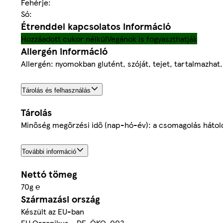
Fehérje:
Só:
Étrenddel kapcsolatos információ
Hozzáadott cukor nélkül
Vegánok is fogyaszthatják
Allergén információ
Allergén: nyomokban glutént, szóját, tejet, tartalmazhat.
Tárolás és felhasználás
Tárolás
Minőség megőrzési idő (nap-hó-év): a csomagolás hátol
További információ
Nettó tömeg
70g ℮
Származási ország
Készült az EU-ban
EU Organikus - DE-ÖKO-003