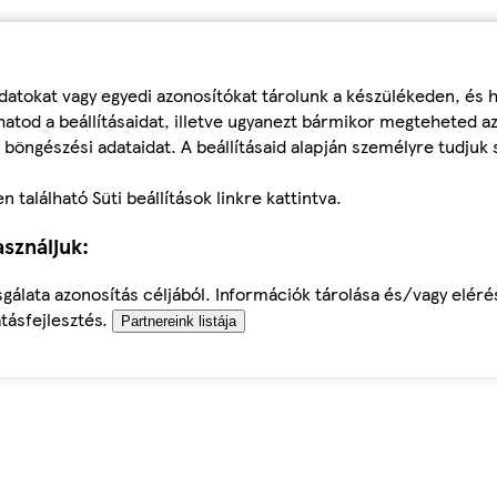
datokat vagy egyedi azonosítókat tárolunk a készülékeden, és
atod a beállításaidat, illetve ugyanezt bármikor megteheted a
 böngészési adataidat. A beállításaid alapján személyre tudjuk 
található Süti beállítások linkre kattintva.
sználjuk:
sgálata azonosítás céljából. Információk tárolása és/vagy elér
tásfejlesztés.
Partnereink listája