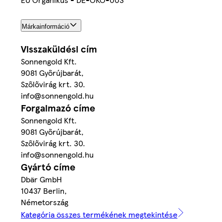
Márkainformáció
Visszaküldési cím
Sonnengold Kft.
9081 Győrújbarát,
Szőlővirág krt. 30.
info@sonnengold.hu
Forgalmazó címe
Sonnengold Kft.
9081 Győrújbarát,
Szőlővirág krt. 30.
info@sonnengold.hu
Gyártó címe
Dbär GmbH
10437 Berlin,
Németország
Kategória összes termékének megtekintése