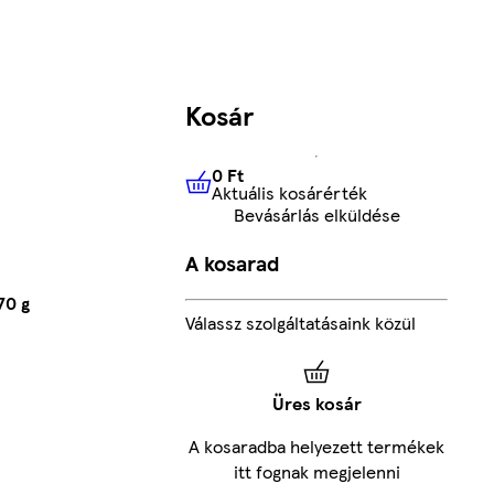
Kosár
0 Ft
Aktuális kosárérték
0 Ft
Aktuális kosárérték
Bevásárlás elküldése
A kosarad
70 g
Válassz szolgáltatásaink közül
Üres kosár
A kosaradba helyezett termékek
itt fognak megjelenni