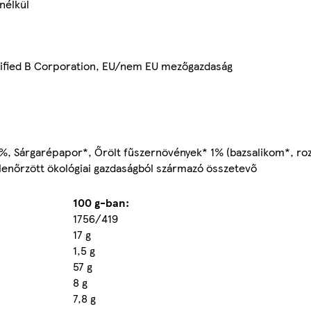
nélkül
rtified B Corporation, EU/nem EU mezőgazdaság
%, Sárgarépapor*, Őrölt fűszernövények* 1% (bazsalikom*, ro
lenőrzött ökológiai gazdaságból származó összetevő
100 g-ban:
1756/419
17 g
1,5 g
57 g
8 g
7,8 g