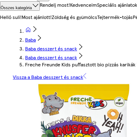
Rendelj most!
Kedvenceim
Speciális ajánlato
Összes kategória
Helló suli!
Most ajánlott!
Zöldség és gyümölcs
Tejtermék-tojás
P
Baba
Baba desszert és snack
Baba desszert és snack
Freche Freunde Kids puffasztott bio pizzás karikák 
Vissza a Baba desszert és snack