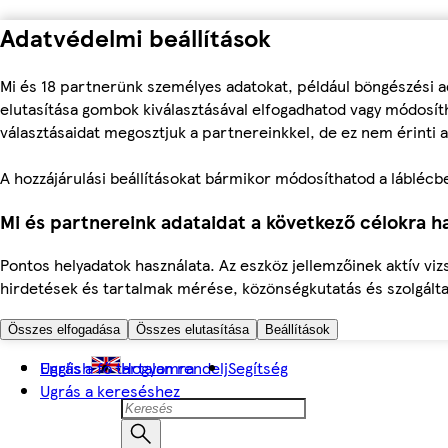
Adatvédelmi beállítások
Mi és 18 partnerünk személyes adatokat, például böngészési a
elutasítása gombok kiválasztásával elfogadhatod vagy módosíth
választásaidat megosztjuk a partnereinkkel, de ez nem érinti a
A hozzájárulási beállításokat bármikor módosíthatod a láblécben 
Mi és partnereink adataidat a következő célokra ha
Pontos helyadatok használata. Az eszköz jellemzőinek aktív viz
hirdetések és tartalmak mérése, közönségkutatás és szolgálta
Összes elfogadása
Összes elutasítása
Beállítások
Ugrás a fő tartalomra
English
Hogyan rendelj
Segítség
Ugrás a kereséshez