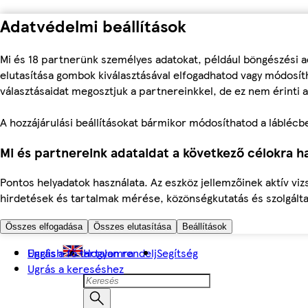
Adatvédelmi beállítások
Mi és 18 partnerünk személyes adatokat, például böngészési a
elutasítása gombok kiválasztásával elfogadhatod vagy módosíth
választásaidat megosztjuk a partnereinkkel, de ez nem érinti a
A hozzájárulási beállításokat bármikor módosíthatod a láblécben 
Mi és partnereink adataidat a következő célokra ha
Pontos helyadatok használata. Az eszköz jellemzőinek aktív viz
hirdetések és tartalmak mérése, közönségkutatás és szolgálta
Összes elfogadása
Összes elutasítása
Beállítások
Ugrás a fő tartalomra
English
Hogyan rendelj
Segítség
Ugrás a kereséshez