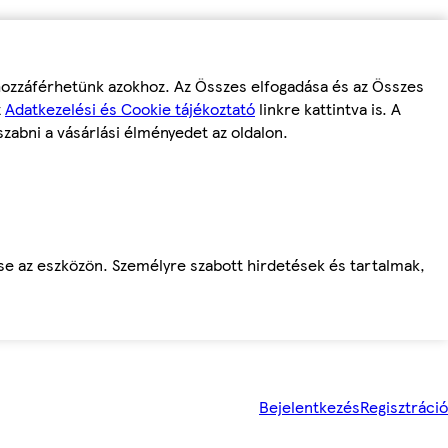
 hozzáférhetünk azokhoz. Az Összes elfogadása és az Összes
z
Adatkezelési és Cookie tájékoztató
linkre kattintva is. A
szabni a vásárlási élményedet az oldalon.
ése az eszközön. Személyre szabott hirdetések és tartalmak,
Bejelentkezés
Regisztráció