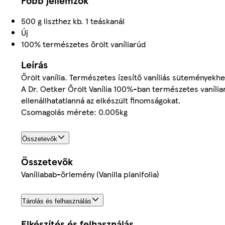
Főbb jellemzők
500 g liszthez kb. 1 teáskanál
Új
100% természetes őrölt vaníliarúd
Leírás
Őrölt vanília. Természetes ízesítő vaníliás sütemények
A Dr. Oetker Őrölt Vanília 100%-ban természetes vaníliarud
ellenállhatatlanná az elkészült finomságokat.
Csomagolás mérete: 0.005kg
Összetevők
Összetevők
Vaníliabab-őrlemény (Vanilla planifolia)
Tárolás és felhasználás
Elkészítés és felhasználás