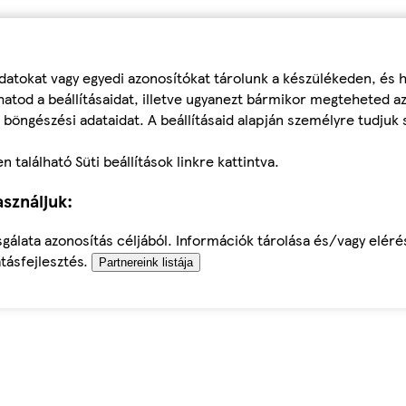
datokat vagy egyedi azonosítókat tárolunk a készülékeden, és
atod a beállításaidat, illetve ugyanezt bármikor megteheted a
 böngészési adataidat. A beállításaid alapján személyre tudjuk 
található Süti beállítások linkre kattintva.
sználjuk:
sgálata azonosítás céljából. Információk tárolása és/vagy elér
tásfejlesztés.
Partnereink listája