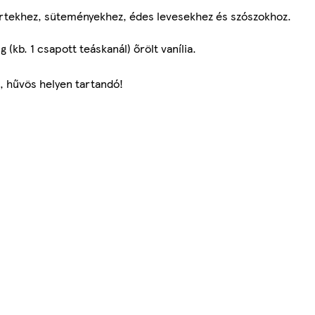
zertekhez, süteményekhez, édes levesekhez és szószokhoz.
g (kb. 1 csapott teáskanál) őrölt vanília.
, hűvös helyen tartandó!