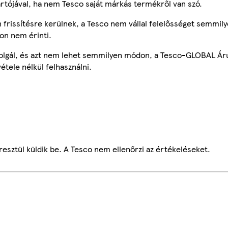
ártójával, ha nem Tesco saját márkás termékről van szó.
frissítésre kerülnek, a Tesco nem vállal felelősséget semmily
on nem érinti.
szolgál, és azt nem lehet semmilyen módon, a Tesco-GLOBAL Ár
étele nélkül felhasználni.
esztül küldik be. A Tesco nem ellenőrzi az értékeléseket.