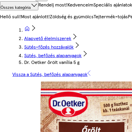
Rendelj most!
Kedvenceim
Speciális ajánlato
Összes kategória
Helló suli!
Most ajánlott!
Zöldség és gyümölcs
Tejtermék-tojás
P
Alapvető élelmiszerek
Sütés-főzés hozzávalók
Sütés, befőzés alapanyagok
Dr. Oetker őrölt vanília 5 g
Vissza a Sütés, befőzés alapanyagok