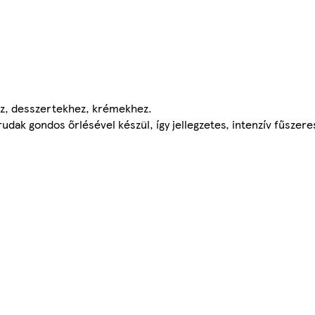
hez, desszertekhez, krémekhez.
ak gondos őrlésével készül, így jellegzetes, intenzív fűszeres i