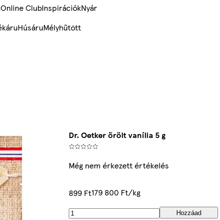
k
Online Club
Inspirációk
Nyár
ékáru
Húsáru
Mélyhűtött
Dr. Oetker őrölt vanília 5 g
Még nem érkezett értékelés
179 800 Ft/kg
899 Ft
Hozzáad