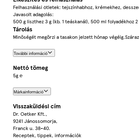
Felhasználási ötletek: tejszínhabhoz, krémekhez, dess
Javasolt adagolás:
500 g liszthez 3 g (kb. 1 teáskanál), 500 ml folyadékhoz 2 
Tárolás
Minőségét megőrzi a tasakon jelzett hónap végéig.Száraz
További információ
Nettó tömeg
5g ℮
Márkainformáció
Visszaküldési cím
Dr. Oetker Kft.,
9241 Jánossomorja,
Franck u. 38-40.
Receptek, tippek, információk