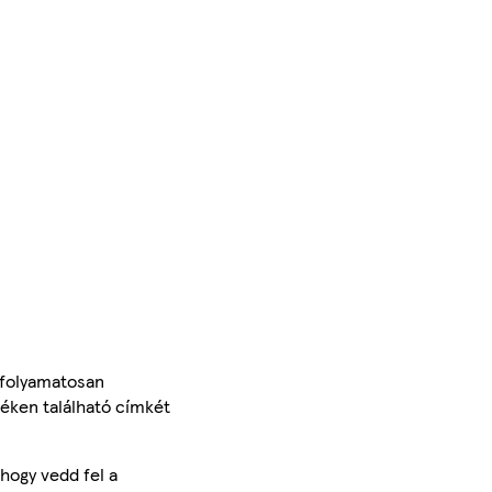
 folyamatosan
méken található címkét
hogy vedd fel a