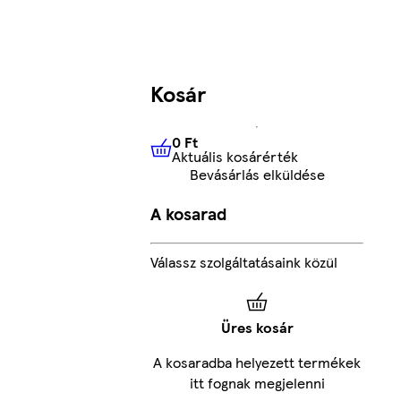
Kosár
0 Ft
Aktuális kosárérték
0 Ft
Aktuális kosárérték
Bevásárlás elküldése
A kosarad
Válassz szolgáltatásaink közül
Üres kosár
A kosaradba helyezett termékek
itt fognak megjelenni