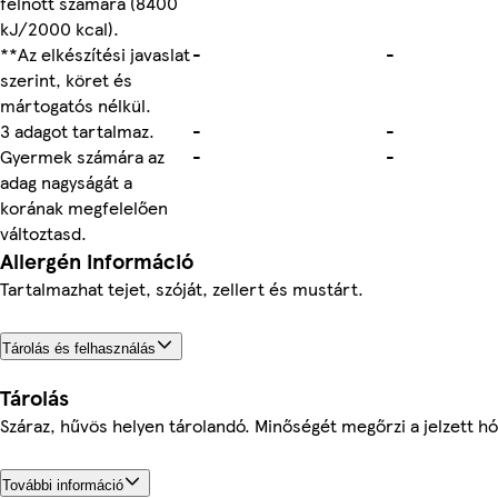
felnőtt számára (8400
kJ/2000 kcal).
**Az elkészítési javaslat
-
-
szerint, köret és
mártogatós nélkül.
3 adagot tartalmaz.
-
-
Gyermek számára az
-
-
adag nagyságát a
korának megfelelően
változtasd.
Allergén információ
Tartalmazhat tejet, szóját, zellert és mustárt.
Tárolás és felhasználás
Tárolás
Száraz, hűvös helyen tárolandó. Minőségét megőrzi a jelzett h
További információ