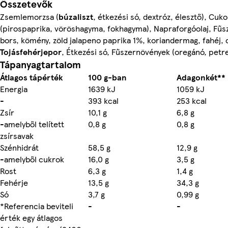
Összetevők
Zsemlemorzsa (
búzaliszt
, étkezési só, dextróz, élesztő), Cuko
(pirospaprika, vöröshagyma, fokhagyma), Napraforgóolaj, Fűsz
bors, kömény, zöld jalapeno paprika 1%, koriandermag, fahéj, c
Tojásfehérjepor
, Étkezési só, Fűszernövények (oregánó, petr
Tápanyagtartalom
Átlagos tápérték
100 g-ban
Adagonkét** (
Energia
1639 kJ
1059 kJ
-
393 kcal
253 kcal
Zsír
10,1 g
6,8 g
-amelyből telített
0,8 g
0,8 g
zsírsavak
Szénhidrát
58,5 g
12,9 g
-amelyből cukrok
16,0 g
3,5 g
Rost
6,3 g
1,4 g
Fehérje
13,5 g
34,3 g
Só
3,7 g
0,99 g
*Referencia beviteli
-
-
érték egy átlagos