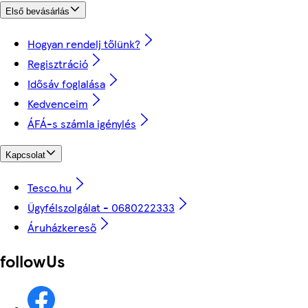
Első bevásárlás
Hogyan rendelj tőlünk?
Regisztráció
Idősáv foglalása
Kedvenceim
ÁFÁ-s számla igénylés
Kapcsolat
Tesco.hu
Ügyfélszolgálat - 0680222333
Áruházkereső
followUs