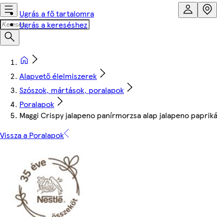
Ugrás a fő tartalomra
Ugrás a kereséshez
Alapvető élelmiszerek
Szószok, mártások, poralapok
Poralapok
Maggi Crispy jalapeno panírmorzsa alap jalapeno paprikáv
Vissza a Poralapok