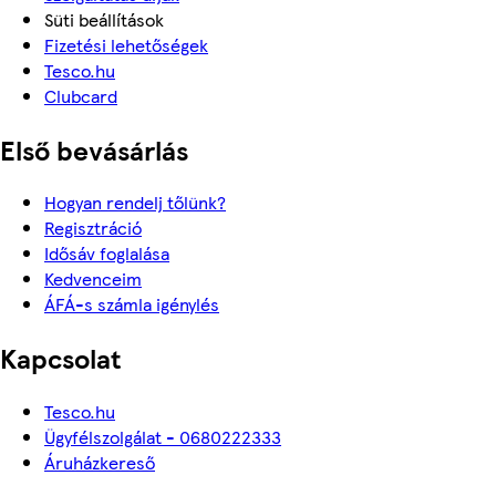
Süti beállítások
Fizetési lehetőségek
Tesco.hu
Clubcard
Első bevásárlás
Hogyan rendelj tőlünk?
Regisztráció
Idősáv foglalása
Kedvenceim
ÁFÁ-s számla igénylés
Kapcsolat
Tesco.hu
Ügyfélszolgálat - 0680222333
Áruházkereső