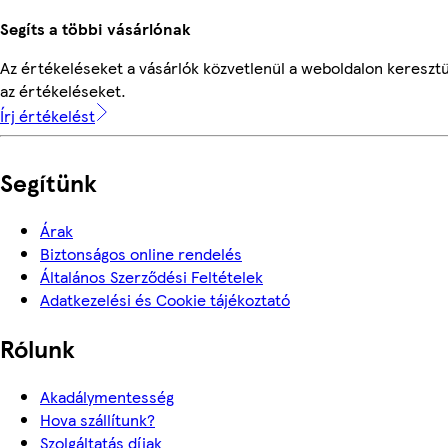
Segíts a többi vásárlónak
Az értékeléseket a vásárlók közvetlenül a weboldalon keresztü
az értékeléseket.
Írj értékelést
Segítünk
Árak
Biztonságos online rendelés
Általános Szerződési Feltételek
Adatkezelési és Cookie tájékoztató
Rólunk
Akadálymentesség
Hova szállítunk?
Szolgáltatás díjak