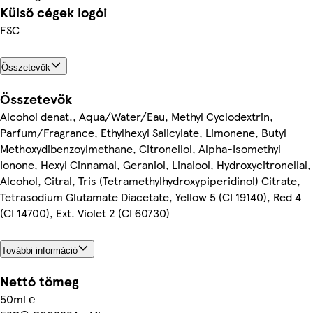
Külső cégek logói
FSC
Összetevők
Összetevők
Alcohol denat., Aqua/Water/Eau, Methyl Cyclodextrin,
Parfum/Fragrance, Ethylhexyl Salicylate, Limonene, Butyl
Methoxydibenzoylmethane, Citronellol, Alpha-Isomethyl
Ionone, Hexyl Cinnamal, Geraniol, Linalool, Hydroxycitronellal,
Alcohol, Citral, Tris (Tetramethylhydroxypiperidinol) Citrate,
Tetrasodium Glutamate Diacetate, Yellow 5 (CI 19140), Red 4
(CI 14700), Ext. Violet 2 (CI 60730)
További információ
Nettó tömeg
50ml ℮