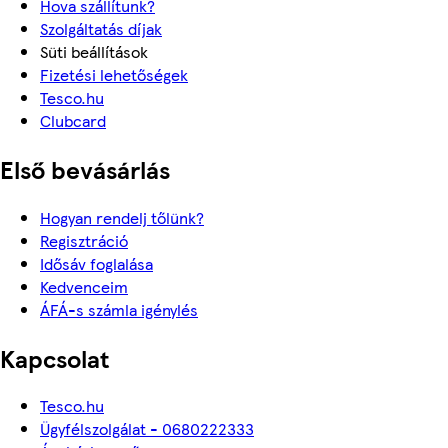
Hova szállítunk?
Szolgáltatás díjak
Süti beállítások
Fizetési lehetőségek
Tesco.hu
Clubcard
Első bevásárlás
Hogyan rendelj tőlünk?
Regisztráció
Idősáv foglalása
Kedvenceim
ÁFÁ-s számla igénylés
Kapcsolat
Tesco.hu
Ügyfélszolgálat - 0680222333