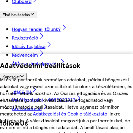
Clubcard
Első bevásárlás
Hogyan rendelj tőlünk?
Regisztráció
Idősáv foglalása
Kedvenceim
Adatvédelmi beállítások
ÁFÁ-s számla igénylés
Kapcsolat
Mi és 18 partnerünk személyes adatokat, például böngészési
adatokat vagy egyedi azonosítókat tárolunk a készülékeden, és
Tesco.hu
hozzáférhetünk azokhoz. Az Összes elfogadása és az Összes
Ügyfélszolgálat - 0680222333
elutasítása gombok kiválasztásával elfogadhatod vagy
módosíthatod a beállításaidat, illetve ugyanezt bármikor
Áruházkereső
megteheted az
Adatkezelési és Cookie tájékoztató
linkre
kattintva is. A választásaidat megosztjuk a partnereinkkel, de
followUs
ez nem érinti a böngészési adataidat. A beállításaid alapján