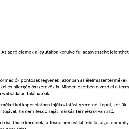
z apró elemek a légutakba kerülve fulladásveszélyt jelenthe
ormációk pontosak legyenek, azonban az élelmiszertermékek
tikai és allergén összetevők is. Minden esetben olvasd el a ter
a weboldalon találhatóak.
mékekkel kapcsolatban tájékoztatást szeretnél kapni, kérjük, 
ártójával, ha nem Tesco saját márkás termékről van szó.
frissítésre kerülnek, a Tesco nem vállal felelősséget semmily
on nem érinti.