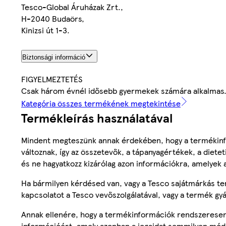
Tesco-Global Áruházak Zrt.,
H-2040 Budaörs,
Kinizsi út 1-3.
Biztonsági információ
FIGYELMEZTETÉS
Csak három évnél idősebb gyermekek számára alkalmas. A
Kategória összes termékének megtekintése
Termékleírás használatával
Mindent megteszünk annak érdekében, hogy a termékinf
változnak, így az összetevők, a tápanyagértékek, a diete
és ne hagyatkozz kizárólag azon információkra, amelyek 
Ha bármilyen kérdésed van, vagy a Tesco sajátmárkás ter
kapcsolatot a Tesco vevőszolgálatával, vagy a termék gy
Annak ellenére, hogy a termékinformációk rendszeresen 
információért, amely azonban a jogaidat semmilyen mód