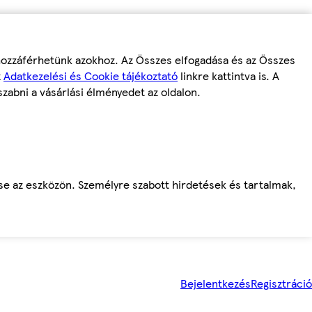
 hozzáférhetünk azokhoz. Az Összes elfogadása és az Összes
z
Adatkezelési és Cookie tájékoztató
linkre kattintva is. A
szabni a vásárlási élményedet az oldalon.
ése az eszközön. Személyre szabott hirdetések és tartalmak,
Bejelentkezés
Regisztráció