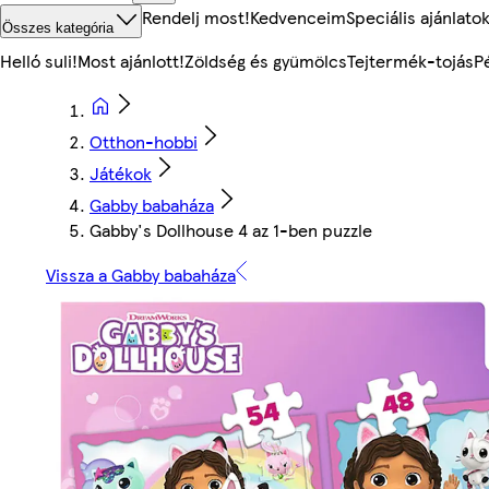
Rendelj most!
Kedvenceim
Speciális ajánlato
Összes kategória
Helló suli!
Most ajánlott!
Zöldség és gyümölcs
Tejtermék-tojás
P
Otthon-hobbi
Játékok
Gabby babaháza
Gabby's Dollhouse 4 az 1-ben puzzle
Vissza a Gabby babaháza