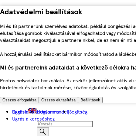
Adatvédelmi beállítások
Mi és 18 partnerünk személyes adatokat, például böngészési a
elutasítása gombok kiválasztásával elfogadhatod vagy módosíth
választásaidat megosztjuk a partnereinkkel, de ez nem érinti a
A hozzájárulási beállításokat bármikor módosíthatod a láblécben 
Mi és partnereink adataidat a következő célokra ha
Pontos helyadatok használata. Az eszköz jellemzőinek aktív viz
hirdetések és tartalmak mérése, közönségkutatás és szolgálta
Összes elfogadása
Összes elutasítása
Beállítások
Ugrás a fő tartalomra
English
Hogyan rendelj
Segítség
Ugrás a kereséshez