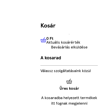
Kosár
0 Ft
Aktuális kosárérték
0 Ft
Aktuális kosárérték
Bevásárlás elküldése
A kosarad
Válassz szolgáltatásaink közül
Üres kosár
A kosaradba helyezett termékek
itt fognak megjelenni