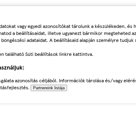
datokat vagy egyedi azonosítókat tárolunk a készülékeden, és
atod a beállításaidat, illetve ugyanezt bármikor megteheted a
 böngészési adataidat. A beállításaid alapján személyre tudjuk 
található Süti beállítások linkre kattintva.
sználjuk:
sgálata azonosítás céljából. Információk tárolása és/vagy elér
tásfejlesztés.
Partnereink listája