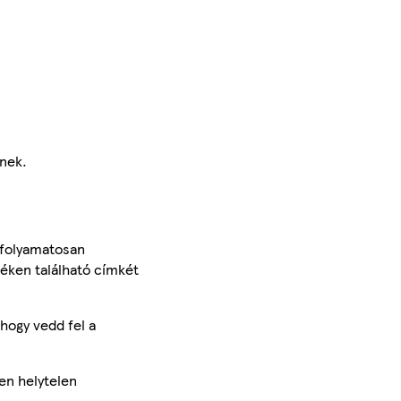
tnek.
 folyamatosan
méken található címkét
hogy vedd fel a
en helytelen