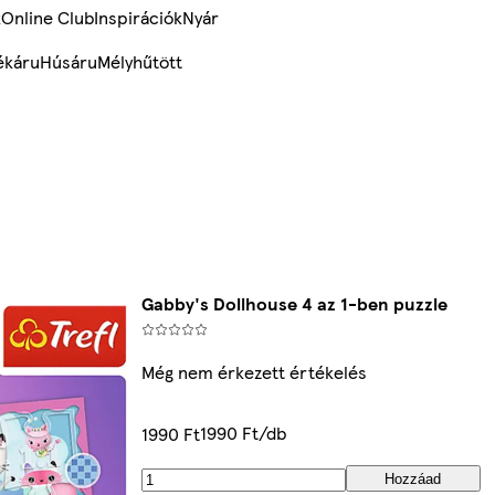
k
Online Club
Inspirációk
Nyár
ékáru
Húsáru
Mélyhűtött
Gabby's Dollhouse 4 az 1-ben puzzle
Még nem érkezett értékelés
1990 Ft/db
1990 Ft
Hozzáad