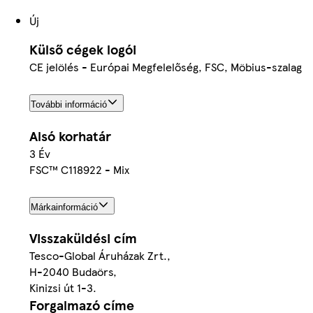
Új
Külső cégek logói
CE jelölés - Európai Megfelelőség, FSC, Möbius-szalag
További információ
Alsó korhatár
3 Év
FSC™ C118922 - Mix
Márkainformáció
Visszaküldési cím
Tesco-Global Áruházak Zrt.,
H-2040 Budaörs,
Kinizsi út 1-3.
Forgalmazó címe