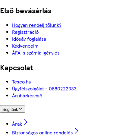
Első bevásárlás
Hogyan rendelj tőlünk?
Regisztráció
Idősáv foglalása
Kedvenceim
ÁFÁ-s számla igénylés
Kapcsolat
Tesco.hu
Ügyfélszolgálat - 0680222333
Áruházkereső
Segítünk
Árak
Biztonságos online rendelés