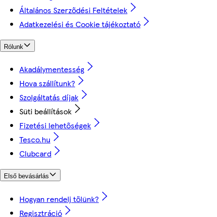
Általános Szerződési Feltételek
Adatkezelési és Cookie tájékoztató
Rólunk
Akadálymentesség
Hova szállítunk?
Szolgáltatás díjak
Süti beállítások
Fizetési lehetőségek
Tesco.hu
Clubcard
Első bevásárlás
Hogyan rendelj tőlünk?
Regisztráció