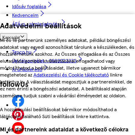
Idősáv foglalása
Kedvenceim
Adatvédelmi beállítások
ÁFÁ-s számla igénylés
Kapcsolat
Mi és 18 partnerünk személyes adatokat, például böngészési
adatokat vagy egyedi azonosítókat tárolunk a készülékeden, és
Tesco.hu
hozzáférhetünk azokhoz. Az Összes elfogadása és az Összes
Ügyfélszolgálat - 0680222333
elutasítása gombok kiválasztásával elfogadhatod vagy
módosíthatod a beállításaidat, illetve ugyanezt bármikor
Áruházkereső
megteheted az
Adatkezelési és Cookie tájékoztató
linkre
kattintva is. A választásaidat megosztjuk a partnereinkkel, de
followUs
ez nem érinti a böngészési adataidat. A beállításaid alapján
személyre tudjuk szabni a vásárlási élményedet az oldalon.
A hozzájárulási beállításokat bármikor módosíthatod a
láblécben található Süti beállítások linkre kattintva.
Mi és partnereink adataidat a következő célokra