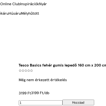
k
Online Club
Inspirációk
Nyár
ékáru
Húsáru
Mélyhűtött
Tesco Basics fehér gumis lepedő 160 cm x 200 c
Még nem érkezett értékelés
3199 Ft/db
3199 Ft
Hozzáad