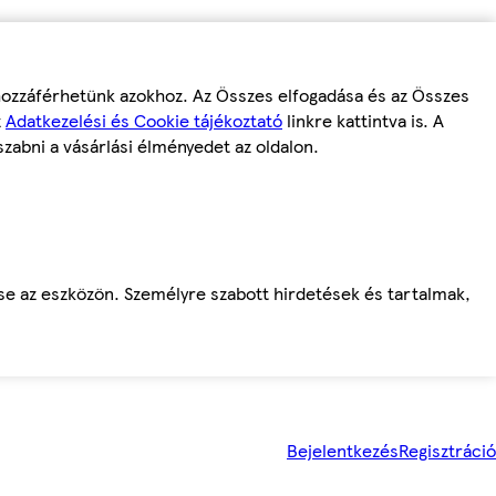
 hozzáférhetünk azokhoz. Az Összes elfogadása és az Összes
z
Adatkezelési és Cookie tájékoztató
linkre kattintva is. A
szabni a vásárlási élményedet az oldalon.
ése az eszközön. Személyre szabott hirdetések és tartalmak,
Bejelentkezés
Regisztráció