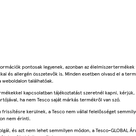
ormációk pontosak legyenek, azonban az élelmiszertermékek
tikai és allergén összetevők is. Minden esetben olvasd el a ter
a weboldalon találhatóak.
mékekkel kapcsolatban tájékoztatást szeretnél kapni, kérjük, 
ártójával, ha nem Tesco saját márkás termékről van szó.
frissítésre kerülnek, a Tesco nem vállal felelősséget semmily
on nem érinti.
szolgál, és azt nem lehet semmilyen módon, a Tesco-GLOBAL Ár