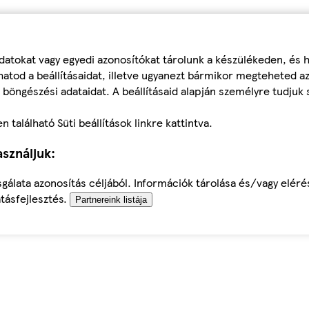
datokat vagy egyedi azonosítókat tárolunk a készülékeden, és
atod a beállításaidat, illetve ugyanezt bármikor megteheted a
 böngészési adataidat. A beállításaid alapján személyre tudjuk 
található Süti beállítások linkre kattintva.
sználjuk:
sgálata azonosítás céljából. Információk tárolása és/vagy elér
tásfejlesztés.
Partnereink listája