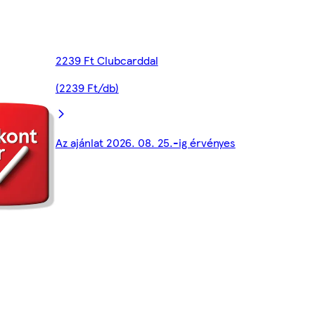
2239 Ft Clubcarddal
(2239 Ft/db)
Az ajánlat 2026. 08. 25.-ig érvényes