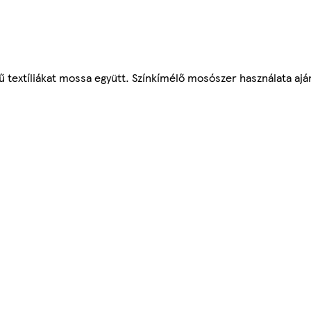
ű textíliákat mossa együtt. Színkímélő mosószer használata aján