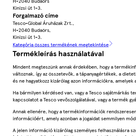
H-2040 Budaörs
Kinizsi út 1-3.
Forgalmazó címe
Tesco-Global Áruházak Zrt.,
H-2040 Budaörs,
Kinizsi út 1-3.
Kategória összes termékének megtekintése
Termékleírás használatával
Mindent megteszünk annak érdekében, hogy a termékinf
változnak, így az összetevők, a tápanyagértékek, a diete
és ne hagyatkozz kizárólag azon információkra, amelyek 
Ha bármilyen kérdésed van, vagy a Tesco sajátmárkás ter
kapcsolatot a Tesco vevőszolgálatával, vagy a termék gy
Annak ellenére, hogy a termékinformációk rendszeresen 
információért, amely azonban a jogaidat semmilyen mód
A jelen információ kizárólag személyes felhasználásra 