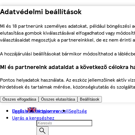
Adatvédelmi beállítások
Mi és 18 partnerünk személyes adatokat, például böngészési a
elutasítása gombok kiválasztásával elfogadhatod vagy módosíth
választásaidat megosztjuk a partnereinkkel, de ez nem érinti a
A hozzájárulási beállításokat bármikor módosíthatod a láblécben 
Mi és partnereink adataidat a következő célokra ha
Pontos helyadatok használata. Az eszköz jellemzőinek aktív viz
hirdetések és tartalmak mérése, közönségkutatás és szolgálta
Összes elfogadása
Összes elutasítása
Beállítások
Ugrás a fő tartalomra
English
Hogyan rendelj
Segítség
Ugrás a kereséshez