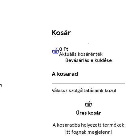
Kosár
0 Ft
Aktuális kosárérték
0 Ft
Aktuális kosárérték
Bevásárlás elküldése
A kosarad
m
Válassz szolgáltatásaink közül
Üres kosár
A kosaradba helyezett termékek
itt fognak megjelenni