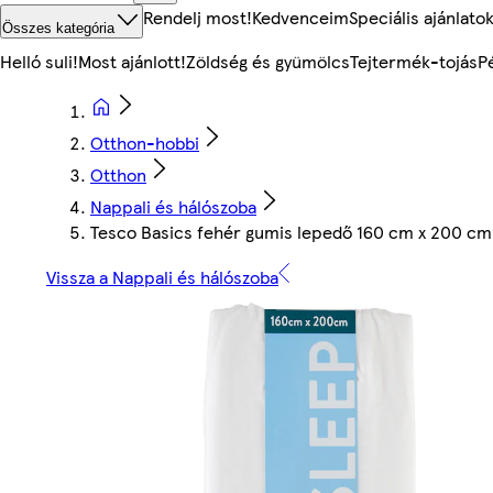
Rendelj most!
Kedvenceim
Speciális ajánlato
Összes kategória
Helló suli!
Most ajánlott!
Zöldség és gyümölcs
Tejtermék-tojás
P
Otthon-hobbi
Otthon
Nappali és hálószoba
Tesco Basics fehér gumis lepedő 160 cm x 200 cm
Vissza a Nappali és hálószoba