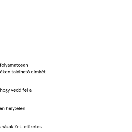
 folyamatosan
méken található címkét
hogy vedd fel a
en helytelen
uházak Zrt. előzetes