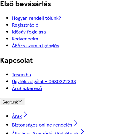
Első bevásárlás
Hogyan rendelj tőlünk?
Regisztráció
Idősáv foglalása
Kedvenceim
ÁFÁ-s számla igénylés
Kapcsolat
Tesco.hu
Ügyfélszolgálat - 0680222333
Áruházkereső
Segítünk
Árak
Biztonságos online rendelés
Általános Szerződési Feltételek