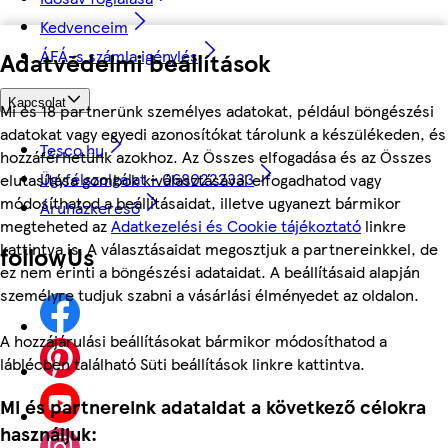
Kedvenceim
ÁFÁ-s számla igénylés
Adatvédelmi beállítások
Kapcsolat
Mi és 18 partnerünk személyes adatokat, például böngészési
adatokat vagy egyedi azonosítókat tárolunk a készülékeden, és
Tesco.hu
hozzáférhetünk azokhoz. Az Összes elfogadása és az Összes
Ügyfélszolgálat - 0680222333
elutasítása gombok kiválasztásával elfogadhatod vagy
módosíthatod a beállításaidat, illetve ugyanezt bármikor
Áruházkereső
megteheted az
Adatkezelési és Cookie tájékoztató
linkre
kattintva is. A választásaidat megosztjuk a partnereinkkel, de
followUs
ez nem érinti a böngészési adataidat. A beállításaid alapján
személyre tudjuk szabni a vásárlási élményedet az oldalon.
A hozzájárulási beállításokat bármikor módosíthatod a
láblécben található Süti beállítások linkre kattintva.
Mi és partnereink adataidat a következő célokra
használjuk: