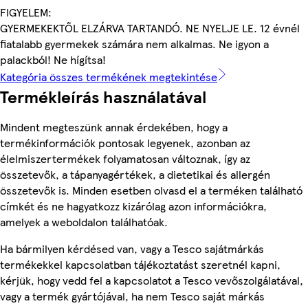
FIGYELEM:
GYERMEKEKTŐL ELZÁRVA TARTANDÓ. NE NYELJE LE. 12 évnél
fiatalabb gyermekek számára nem alkalmas. Ne igyon a
palackból! Ne hígítsa!
Kategória összes termékének megtekintése
Termékleírás használatával
Mindent megteszünk annak érdekében, hogy a
termékinformációk pontosak legyenek, azonban az
élelmiszertermékek folyamatosan változnak, így az
összetevők, a tápanyagértékek, a dietetikai és allergén
összetevők is. Minden esetben olvasd el a terméken található
címkét és ne hagyatkozz kizárólag azon információkra,
amelyek a weboldalon találhatóak.
Ha bármilyen kérdésed van, vagy a Tesco sajátmárkás
termékekkel kapcsolatban tájékoztatást szeretnél kapni,
kérjük, hogy vedd fel a kapcsolatot a Tesco vevőszolgálatával,
vagy a termék gyártójával, ha nem Tesco saját márkás