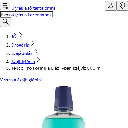
Ugrás a fő tartalomra
Ugrás a kereséshez
Drogéria
Szájápolás
Szájhigiénia
Tesco Pro Formula 6 az 1-ben szájvíz 500 ml
Vissza a Szájhigiénia