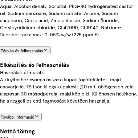
Aqua, Alcohol denat., Sorbitol, PEG-40 hydrogenated castor
oil, Sodium benzoate, Sodium citrate, Aroma, Sodium
saccharin, Citric acid, Zinc chloride, Sodium fluoride,
Cetylpyridinium chloride, CI 42090, CI 19140, Nátrium-
fluoridot tartalmaz: 0, 05% w/w (225 ppm F)
Tárolás és felhasználás
Elkészítés és felhasználás
Használati útmutató:
A kinyitáshoz nyomja össze a kupak fogófelületét, majd
csavarja le. Töltsön ki egy kupaknyit (20 ml), öblögessen vele
alaposan 30 másodpercig, majd köpje ki. Különösen hatékony,
ha a reggeli és esti fogmosást követően használja.
További információ
Nettó tömeg