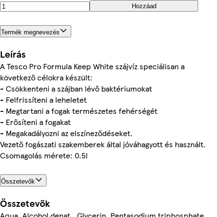
Hozzáad
Termék megnevezés
Leírás
A Tesco Pro Formula Keep White szájvíz speciálisan a
következő célokra készült:
- Csökkenteni a szájban lévő baktériumokat
- Felfrissíteni a leheletet
- Megtartani a fogak természetes fehérségét
- Erősíteni a fogakat
- Megakadályozni az elszíneződéseket.
Vezető fogászati szakemberek által jóváhagyott és használt.
Csomagolás mérete: 0.5l
Összetevők
Összetevők
Aqua, Alcohol denat., Glycerin, Pentasodium triphosphate,