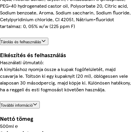
PEG-40 hydrogenated castor oil, Polysorbate 20, Citric acid,
Sodium benzoate, Aroma, Sodium saccharin, Sodium fluoride,
Cetylpyridinium chloride, CI 42051, Nátrium-fluoridot
tartalmaz: 0, 05% w/w (225 ppm F)
Tárolás és felhasználás
Elkészítés és felhasználás
Használati útmutató:
A kinyitáshoz nyomja össze a kupak fogófelületét, majd
csavarja le. Töltsön ki egy kupaknyit (20 ml), öblögessen vele
alaposan 30 másodpercig, majd köpje ki. Különösen hatékony,
ha a reggeli és esti fogmosást követően használja.
További információ
Nettó tömeg
500ml ℮