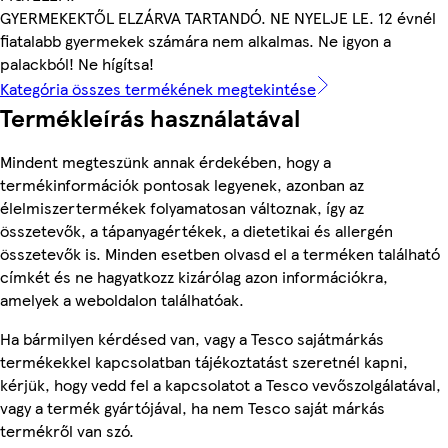
GYERMEKEKTŐL ELZÁRVA TARTANDÓ. NE NYELJE LE. 12 évnél
fiatalabb gyermekek számára nem alkalmas. Ne igyon a
palackból! Ne hígítsa!
Kategória összes termékének megtekintése
Termékleírás használatával
Mindent megteszünk annak érdekében, hogy a
termékinformációk pontosak legyenek, azonban az
élelmiszertermékek folyamatosan változnak, így az
összetevők, a tápanyagértékek, a dietetikai és allergén
összetevők is. Minden esetben olvasd el a terméken található
címkét és ne hagyatkozz kizárólag azon információkra,
amelyek a weboldalon találhatóak.
Ha bármilyen kérdésed van, vagy a Tesco sajátmárkás
termékekkel kapcsolatban tájékoztatást szeretnél kapni,
kérjük, hogy vedd fel a kapcsolatot a Tesco vevőszolgálatával,
vagy a termék gyártójával, ha nem Tesco saját márkás
termékről van szó.