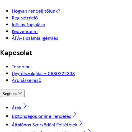
Hogyan rendelj tőlünk?
Regisztráció
Idősáv foglalása
Kedvenceim
ÁFÁ-s számla igénylés
Kapcsolat
Tesco.hu
Ügyfélszolgálat - 0680222333
Áruházkereső
Segítünk
Árak
Biztonságos online rendelés
Általános Szerződési Feltételek