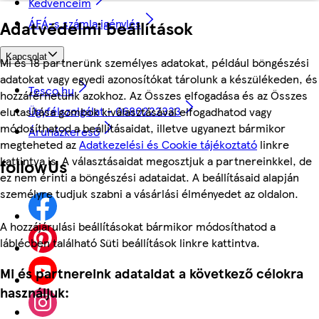
Kedvenceim
ÁFÁ-s számla igénylés
Adatvédelmi beállítások
Kapcsolat
Mi és 18 partnerünk személyes adatokat, például böngészési
adatokat vagy egyedi azonosítókat tárolunk a készülékeden, és
Tesco.hu
hozzáférhetünk azokhoz. Az Összes elfogadása és az Összes
Ügyfélszolgálat - 0680222333
elutasítása gombok kiválasztásával elfogadhatod vagy
módosíthatod a beállításaidat, illetve ugyanezt bármikor
Áruházkereső
megteheted az
Adatkezelési és Cookie tájékoztató
linkre
kattintva is. A választásaidat megosztjuk a partnereinkkel, de
followUs
ez nem érinti a böngészési adataidat. A beállításaid alapján
személyre tudjuk szabni a vásárlási élményedet az oldalon.
A hozzájárulási beállításokat bármikor módosíthatod a
láblécben található Süti beállítások linkre kattintva.
Mi és partnereink adataidat a következő célokra
használjuk: