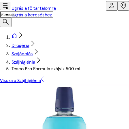
Ugrás a fő tartalomra
Ugrás a kereséshez
Drogéria
Szájápolás
Szájhigiénia
Tesco Pro Formula szájvíz 500 ml
Vissza a Szájhigiénia