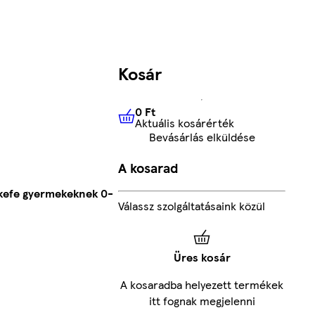
Kosár
0 Ft
Aktuális kosárérték
0 Ft
Aktuális kosárérték
Bevásárlás elküldése
A kosarad
gkefe gyermekeknek 0-
Válassz szolgáltatásaink közül
Üres kosár
A kosaradba helyezett termékek
itt fognak megjelenni