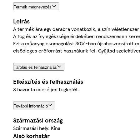
Termék megnevezés
Leírás
A termék ára egy darabra vonatkozik, a szín véletlenszer
A fog és az íny egészsége érdekében rendszeresen keres
Ezt a műanyag csomagolást 30%-ban újrahasznosított mű
elsődleges erőforrást használunk fel. Gyűjtsd szelektív
Tárolás és felhasználás
Elkészítés és felhasználás
3 havonta cseréljen fogkefét.
További információ
Származási ország
Származási hely: Kína
Alsó korhatár