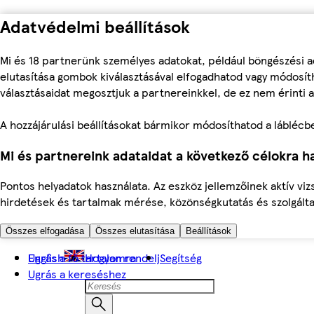
Adatvédelmi beállítások
Mi és 18 partnerünk személyes adatokat, például böngészési a
elutasítása gombok kiválasztásával elfogadhatod vagy módosíth
választásaidat megosztjuk a partnereinkkel, de ez nem érinti a
A hozzájárulási beállításokat bármikor módosíthatod a láblécben 
Mi és partnereink adataidat a következő célokra ha
Pontos helyadatok használata. Az eszköz jellemzőinek aktív viz
hirdetések és tartalmak mérése, közönségkutatás és szolgálta
Összes elfogadása
Összes elutasítása
Beállítások
Ugrás a fő tartalomra
English
Hogyan rendelj
Segítség
Ugrás a kereséshez