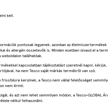
lni kell.
ormációk pontosak legyenek, azonban az élelmiszertermékek
tikai és allergén összetevők is. Minden esetben olvasd el a ter
a weboldalon találhatóak.
mékekkel kapcsolatban tájékoztatást szeretnél kapni, kérjük, 
ártójával, ha nem Tesco saját márkás termékről van szó.
frissítésre kerülnek, a Tesco nem vállal felelősséget semmily
on nem érinti.
szolgál, és azt nem lehet semmilyen módon, a Tesco-GLOBAL Ár
étele nélkül felhasználni.