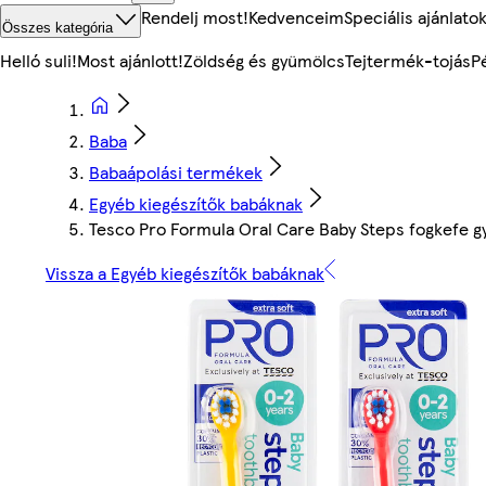
Rendelj most!
Kedvenceim
Speciális ajánlato
Összes kategória
Helló suli!
Most ajánlott!
Zöldség és gyümölcs
Tejtermék-tojás
P
Baba
Babaápolási termékek
Egyéb kiegészítők babáknak
Tesco Pro Formula Oral Care Baby Steps fogkefe 
Vissza a Egyéb kiegészítők babáknak