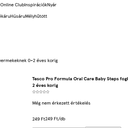
k
Online Club
Inspirációk
Nyár
ékáru
Húsáru
Mélyhűtött
gyermekeknek 0-2 éves korig
Tesco Pro Formula Oral Care Baby Steps fo
2 éves korig
Még nem érkezett értékelés
249 Ft/db
249 Ft