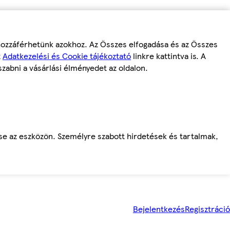
 hozzáférhetünk azokhoz. Az Összes elfogadása és az Összes
z
Adatkezelési és Cookie tájékoztató
linkre kattintva is. A
szabni a vásárlási élményedet az oldalon.
ése az eszközön. Személyre szabott hirdetések és tartalmak,
Bejelentkezés
Regisztráció