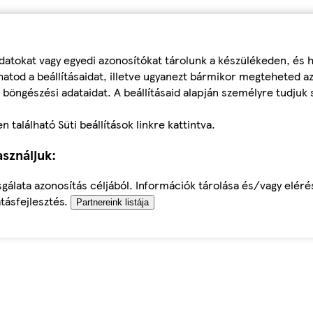
datokat vagy egyedi azonosítókat tárolunk a készülékeden, és
atod a beállításaidat, illetve ugyanezt bármikor megteheted a
 böngészési adataidat. A beállításaid alapján személyre tudjuk 
található Süti beállítások linkre kattintva.
sználjuk:
sgálata azonosítás céljából. Információk tárolása és/vagy elér
tásfejlesztés.
Partnereink listája