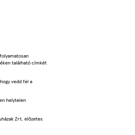
 folyamatosan
méken található címkét
hogy vedd fel a
en helytelen
uházak Zrt. előzetes