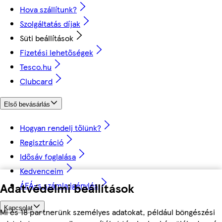
Hova szállítunk?
Szolgáltatás díjak
Süti beállítások
Fizetési lehetőségek
Tesco.hu
Clubcard
Első bevásárlás
Hogyan rendelj tőlünk?
Regisztráció
Idősáv foglalása
Kedvenceim
Adatvédelmi beállítások
ÁFÁ-s számla igénylés
Kapcsolat
Mi és 18 partnerünk személyes adatokat, például böngészési