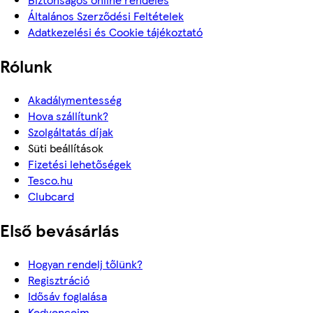
Általános Szerződési Feltételek
Adatkezelési és Cookie tájékoztató
Rólunk
Akadálymentesség
Hova szállítunk?
Szolgáltatás díjak
Süti beállítások
Fizetési lehetőségek
Tesco.hu
Clubcard
Első bevásárlás
Hogyan rendelj tőlünk?
Regisztráció
Idősáv foglalása
Kedvenceim