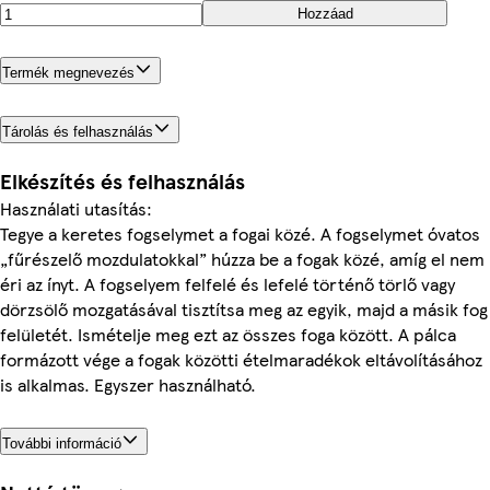
Hozzáad
Termék megnevezés
Tárolás és felhasználás
Elkészítés és felhasználás
Használati utasítás:
Tegye a keretes fogselymet a fogai közé. A fogselymet óvatos
„fűrészelő mozdulatokkal” húzza be a fogak közé, amíg el nem
éri az ínyt. A fogselyem felfelé és lefelé történő törlő vagy
dörzsölő mozgatásával tisztítsa meg az egyik, majd a másik fog
felületét. Ismételje meg ezt az összes foga között. A pálca
formázott vége a fogak közötti ételmaradékok eltávolításához
is alkalmas. Egyszer használható.
További információ