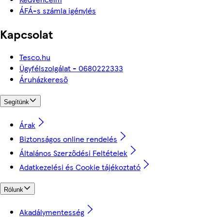
ÁFÁ-s számla igénylés
Kapcsolat
Tesco.hu
Ügyfélszolgálat - 0680222333
Áruházkereső
Segítünk
Árak
Biztonságos online rendelés
Általános Szerződési Feltételek
Adatkezelési és Cookie tájékoztató
Rólunk
Akadálymentesség