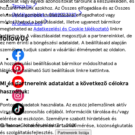
adatokat vagy egyedi azonosítókat tárolunk a készülékeden, és
Tesco.hu
hozzáférhetünk azokhoz. Az Összes elfogadása és az Összes
Ügyfélszolgálat - 0680222333
elutasítása gombok kiválasztásával elfogadhatod vagy
módosíthatod a beállításaidat, illetve ugyanezt bármikor
Áruházkereső
megteheted az
Adatkezelési és Cookie tájékoztató
linkre
kattintva is. A választásaidat megosztjuk a partnereinkkel, de
followUs
ez nem érinti a böngészési adataidat. A beállításaid alapján
személyre tudjuk szabni a vásárlási élményedet az oldalon.
A hozzájárulási beállításokat bármikor módosíthatod a
láblécben található Süti beállítások linkre kattintva.
Mi és partnereink adataidat a következő célokra
használjuk:
Pontos helyadatok használata. Az eszköz jellemzőinek aktív
vizsgálata azonosítás céljából. Információk tárolása és/vagy
elérése az eszközön. Személyre szabott hirdetések és
©
Tesco-Global Áruházak Zrt. 2026
tartalmak, hirdetések és tartalmak mérése, közönségkutatás
és szolgáltatásfejlesztés.
Partnereink listája