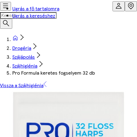
Ugrás a fő tartalomra
Ugrás a kereséshez
Drogéria
Szájápolás
Szájhigiénia
Pro Formula keretes fogselyem 32 db
Vissza a Szájhigiénia