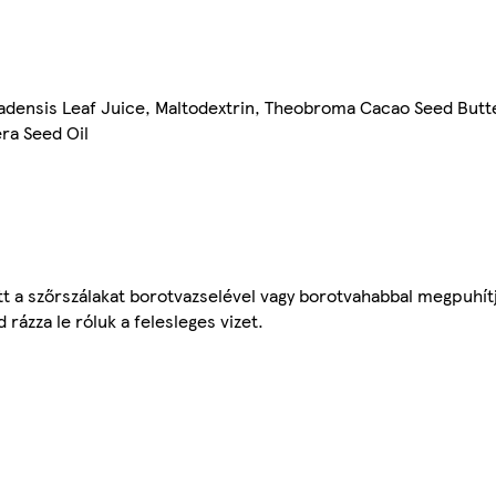
badensis Leaf Juice, Maltodextrin, Theobroma Cacao Seed But
era Seed Oil
őtt a szőrszálakat borotvazselével vagy borotvahabbal megpuhít
 rázza le róluk a felesleges vizet.