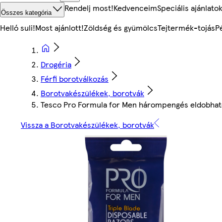
Rendelj most!
Kedvenceim
Speciális ajánlato
Összes kategória
Helló suli!
Most ajánlott!
Zöldség és gyümölcs
Tejtermék-tojás
P
Drogéria
Férfi borotválkozás
Borotvakészülékek, borotvák
Tesco Pro Formula for Men hárompengés eldobhat
Vissza a Borotvakészülékek, borotvák