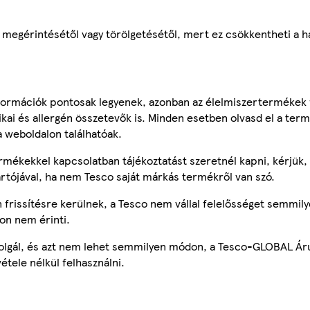
 megérintésétől vagy törölgetésétől, mert ez csökkentheti a 
ormációk pontosak legyenek, azonban az élelmiszertermékek
tikai és allergén összetevők is. Minden esetben olvasd el a ter
a weboldalon találhatóak.
mékekkel kapcsolatban tájékoztatást szeretnél kapni, kérjük, 
ártójával, ha nem Tesco saját márkás termékről van szó.
frissítésre kerülnek, a Tesco nem vállal felelősséget semmily
on nem érinti.
szolgál, és azt nem lehet semmilyen módon, a Tesco-GLOBAL Ár
étele nélkül felhasználni.