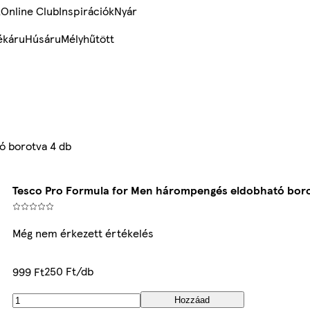
k
Online Club
Inspirációk
Nyár
ékáru
Húsáru
Mélyhűtött
ó borotva 4 db
Tesco Pro Formula for Men hárompengés eldobható bor
Még nem érkezett értékelés
250 Ft/db
999 Ft
Hozzáad