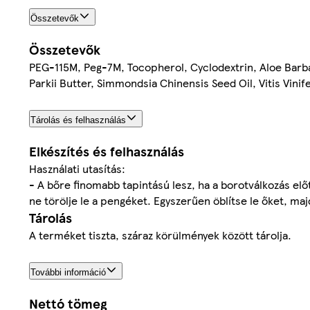
Összetevők
Összetevők
PEG-115M, Peg-7M, Tocopherol, Cyclodextrin, Aloe Bar
Parkii Butter, Simmondsia Chinensis Seed Oil, Vitis Vinif
Tárolás és felhasználás
Elkészítés és felhasználás
Használati utasítás:
- A bőre finomabb tapintású lesz, ha a borotválkozás el
ne törölje le a pengéket. Egyszerűen öblítse le őket, majd
Tárolás
A terméket tiszta, száraz körülmények között tárolja.
További információ
Nettó tömeg