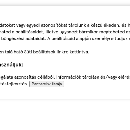
datokat vagy egyedi azonosítókat tárolunk a készülékeden, és
atod a beállításaidat, illetve ugyanezt bármikor megteheted a
 böngészési adataidat. A beállításaid alapján személyre tudjuk 
található Süti beállítások linkre kattintva.
sználjuk:
sgálata azonosítás céljából. Információk tárolása és/vagy elér
tásfejlesztés.
Partnereink listája