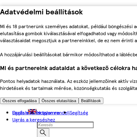
Adatvédelmi beállítások
Mi és 18 partnerünk személyes adatokat, például böngészési a
elutasítása gombok kiválasztásával elfogadhatod vagy módosíth
választásaidat megosztjuk a partnereinkkel, de ez nem érinti a
A hozzájárulási beállításokat bármikor módosíthatod a láblécben 
Mi és partnereink adataidat a következő célokra ha
Pontos helyadatok használata. Az eszköz jellemzőinek aktív viz
hirdetések és tartalmak mérése, közönségkutatás és szolgálta
Összes elfogadása
Összes elutasítása
Beállítások
Ugrás a fő tartalomra
English
Hogyan rendelj
Segítség
Ugrás a kereséshez