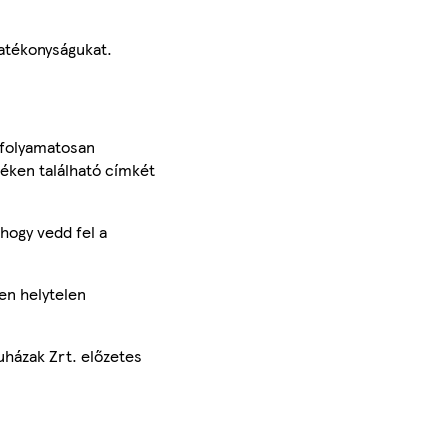
hatékonyságukat.
 folyamatosan
méken található címkét
hogy vedd fel a
en helytelen
uházak Zrt. előzetes