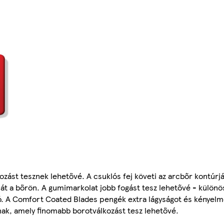
ást tesznek lehetővé. A csuklós fej követi az arcbőr kontúrját
sát a bőrön. A gumimarkolat jobb fogást tesz lehetővé - külön
ó. A Comfort Coated Blades pengék extra lágyságot és kényelme
ak, amely finomabb borotválkozást tesz lehetővé.