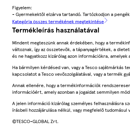
Figyelem:
- Gyermekektől elzárva tartandó. Tartózkodjon a pengék
Kategória összes termékének megtekintése
Termékleírás használatával
Mindent megteszünk annak érdekében, hogy a termékinf
változnak, így az összetevők, a tápanyagértékek, a diete
és ne hagyatkozz kizárólag azon információkra, amelyek 
Ha bármilyen kérdésed van, vagy a Tesco sajátmárkás ter
kapcsolatot a Tesco vevőszolgálatával, vagy a termék gy
Annak ellenére, hogy a termékinformációk rendszeresen 
információért, amely azonban a jogaidat semmilyen mód
A jelen információ kizárólag személyes felhasználásra 
írásbeli hozzájárulása nélkül, vagy megfelelő tudomásul v
©TESCO-GLOBAL Zrt.