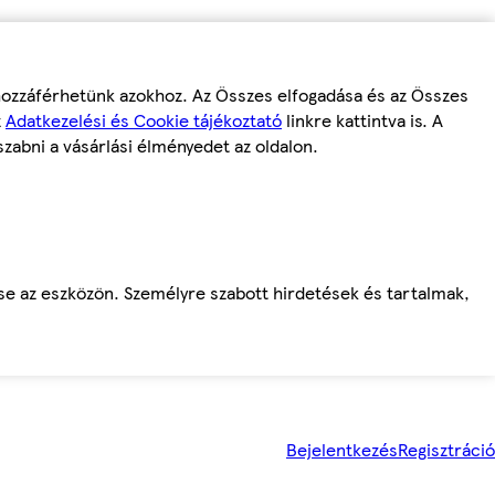
 hozzáférhetünk azokhoz. Az Összes elfogadása és az Összes
z
Adatkezelési és Cookie tájékoztató
linkre kattintva is. A
szabni a vásárlási élményedet az oldalon.
ése az eszközön. Személyre szabott hirdetések és tartalmak,
Bejelentkezés
Regisztráció