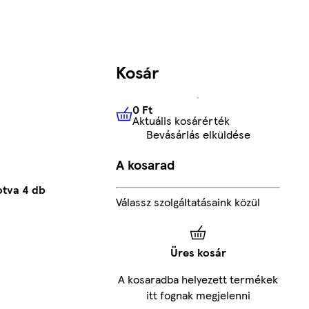
Kosár
0 Ft
Aktuális kosárérték
0 Ft
Aktuális kosárérték
Bevásárlás elküldése
A kosarad
otva 4 db
Válassz szolgáltatásaink közül
Üres kosár
A kosaradba helyezett termékek
itt fognak megjelenni