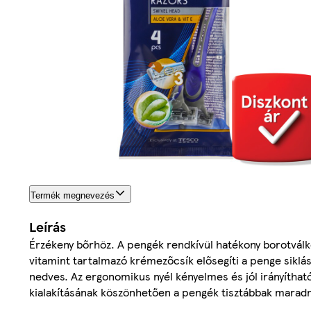
Termék megnevezés
Leírás
Érzékeny bőrhöz. A pengék rendkívül hatékony borotválkoz
vitamint tartalmazó krémezőcsík elősegíti a penge siklá
nedves. Az ergonomikus nyél kényelmes és jól irányíthat
kialakításának köszönhetően a pengék tisztábbak maradn