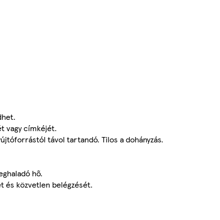
dhet.
t vagy címkéjét.
gyújtóforrástól távol tartandó. Tilos a dohányzás.
eghaladó hő.
ét és közvetlen belégzését.