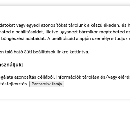
datokat vagy egyedi azonosítókat tárolunk a készülékeden, és
atod a beállításaidat, illetve ugyanezt bármikor megteheted a
 böngészési adataidat. A beállításaid alapján személyre tudjuk 
található Süti beállítások linkre kattintva.
sználjuk:
sgálata azonosítás céljából. Információk tárolása és/vagy elér
tásfejlesztés.
Partnereink listája