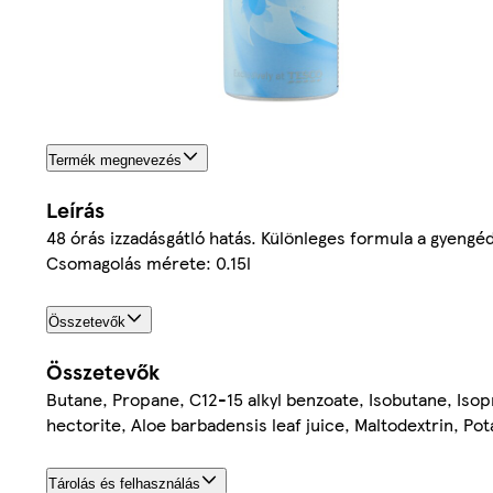
Termék megnevezés
Leírás
48 órás izzadásgátló hatás. Különleges formula a gyengé
Csomagolás mérete: 0.15l
Összetevők
Összetevők
Butane, Propane, C12-15 alkyl benzoate, Isobutane, Isop
hectorite, Aloe barbadensis leaf juice, Maltodextrin, P
Tárolás és felhasználás