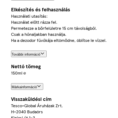
Elkészítés és felhasználás
Használati utasítás:
Használat előtt rázza fel.
Permetezze a bőrfelületre 15 cm távolságból.
Csak a hónaljakban használja.
Ha a dezodor fúvókája eltömődne, öblítse le vízzel.
További információ
Nettó tömeg
150ml ℮
Márkainformáció
Visszaküldési cím
Tesco-Global Áruházak Zrt.
H-2040 Budaörs
Kinizsi út 1-3.