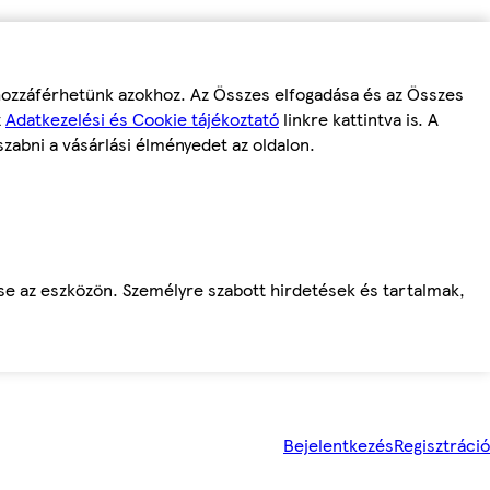
 hozzáférhetünk azokhoz. Az Összes elfogadása és az Összes
z
Adatkezelési és Cookie tájékoztató
linkre kattintva is. A
szabni a vásárlási élményedet az oldalon.
ése az eszközön. Személyre szabott hirdetések és tartalmak,
Bejelentkezés
Regisztráció