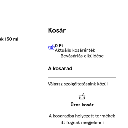
Kosár
ek 150 ml
0 Ft
Aktuális kosárérték
0 Ft
Aktuális kosárérték
Bevásárlás elküldése
A kosarad
Válassz szolgáltatásaink közül
Üres kosár
A kosaradba helyezett termékek
itt fognak megjelenni