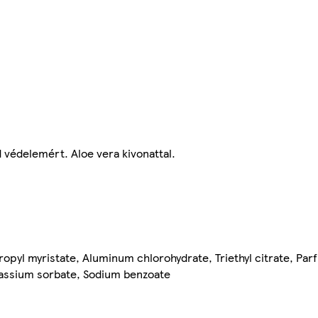
d védelemért. Aloe vera kivonattal.
ropyl myristate, Aluminum chlorohydrate, Triethyl citrate, P
otassium sorbate, Sodium benzoate