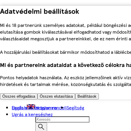
Adatvédelmi beállítások
Mi és 18 partnerünk személyes adatokat, például böngészési a
elutasítása gombok kiválasztásával elfogadhatod vagy módosíth
választásaidat megosztjuk a partnereinkkel, de ez nem érinti a
A hozzájárulási beállításokat bármikor módosíthatod a láblécben 
Mi és partnereink adataidat a következő célokra ha
Pontos helyadatok használata. Az eszköz jellemzőinek aktív viz
hirdetések és tartalmak mérése, közönségkutatás és szolgálta
Összes elfogadása
Összes elutasítása
Beállítások
Ugrás a fő tartalomra
English
Hogyan rendelj
Segítség
Ugrás a kereséshez