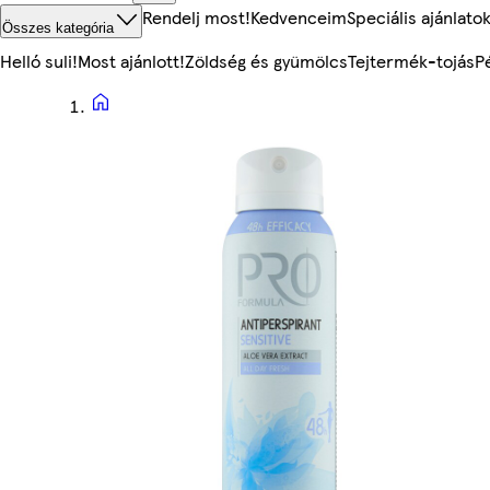
Rendelj most!
Kedvenceim
Speciális ajánlato
Összes kategória
Helló suli!
Most ajánlott!
Zöldség és gyümölcs
Tejtermék-tojás
P