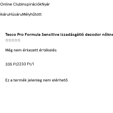
k
Online Club
Inspirációk
Nyár
ékáru
Húsáru
Mélyhűtött
Tesco Pro Formula Sensitive izzadásgátló dezodor nőkn
Még nem érkezett értékelés
2233 Ft/l
335 Ft
Ez a termék jelenleg nem elérhető