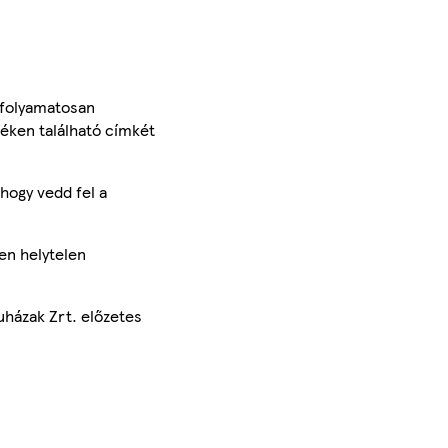
 folyamatosan
méken található címkét
hogy vedd fel a
en helytelen
uházak Zrt. előzetes