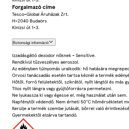
Forgalmazó címe
Tesco-Global Áruházak Zrt.
H-2040 Budaörs
Kinizsi út 1-3.
Biztonsági információ
Izzadásgátló dezodor nőknek - Sensitive.
Rendkívül tűzveszélyes aeroszol.
Az edényben túlnyomás uralkodik: hő hatására megrepe
Orvosi tanácsadás esetén tartsa kéznél a termék edényé
Hőtől, forró felületektől, szikrától, nyílt lángtól és más 
Tilos nyílt lángra vagy gyújtóforrásra permetezni.
Ne lyukassza ki vagy égesse el, még használat után sem.
Napfénytől védendő. Nem érheti 50°C hőmérsékletet m
Kerülje a termék szembe jutását, bőrrel való érintkezés
Gyermekektől elzárva tartandó.