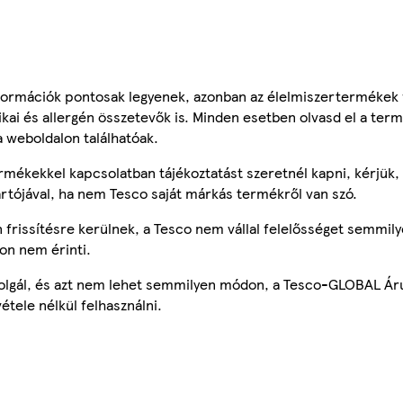
ormációk pontosak legyenek, azonban az élelmiszertermékek
tikai és allergén összetevők is. Minden esetben olvasd el a ter
a weboldalon találhatóak.
mékekkel kapcsolatban tájékoztatást szeretnél kapni, kérjük, 
ártójával, ha nem Tesco saját márkás termékről van szó.
frissítésre kerülnek, a Tesco nem vállal felelősséget semmily
on nem érinti.
szolgál, és azt nem lehet semmilyen módon, a Tesco-GLOBAL Ár
étele nélkül felhasználni.