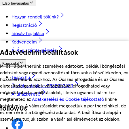
Első bevásárlás
Hogyan rendelj tőlünk?
Regisztráció
Idősáv foglalása
Kedvenceim
ÁFÁ-s számla igénylés
Adatvédelmi beállítások
Kapcsolat
Mi és 18 partnerünk személyes adatokat, például böngészési
adatokat vagy egyedi azonosítókat tárolunk a készülékeden, és
Tesco.hu
hozzáférhetünk azokhoz. Az Összes elfogadása és az Összes
Ügyfélszolgálat - 0680222333
elutasítása gombok kiválasztásával elfogadhatod vagy
módosíthatod a beállításaidat, illetve ugyanezt bármikor
Áruházkereső
megteheted az
Adatkezelési és Cookie tájékoztató
linkre
kattintva is. A választásaidat megosztjuk a partnereinkkel, de
followUs
ez nem érinti a böngészési adataidat. A beállításaid alapján
személyre tudjuk szabni a vásárlási élményedet az oldalon.