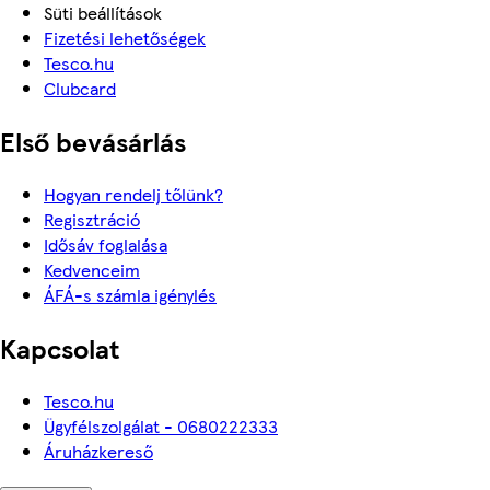
Süti beállítások
Fizetési lehetőségek
Tesco.hu
Clubcard
Első bevásárlás
Hogyan rendelj tőlünk?
Regisztráció
Idősáv foglalása
Kedvenceim
ÁFÁ-s számla igénylés
Kapcsolat
Tesco.hu
Ügyfélszolgálat - 0680222333
Áruházkereső