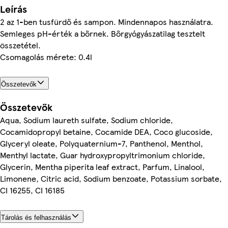
Leírás
2 az 1-ben tusfürdő és sampon. Mindennapos használatra.
Semleges pH-érték a bőrnek. Bőrgyógyászatilag tesztelt
összetétel.
Csomagolás mérete: 0.4l
Összetevők
Összetevők
Aqua, Sodium laureth sulfate, Sodium chloride,
Cocamidopropyl betaine, Cocamide DEA, Coco glucoside,
Glyceryl oleate, Polyquaternium-7, Panthenol, Menthol,
Menthyl lactate, Guar hydroxypropyltrimonium chloride,
Glycerin, Mentha piperita leaf extract, Parfum, Linalool,
Limonene, Citric acid, Sodium benzoate, Potassium sorbate,
CI 16255, CI 16185
Tárolás és felhasználás