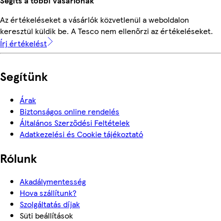
Segíts a többi vásárlónak
Az értékeléseket a vásárlók közvetlenül a weboldalon
keresztül küldik be. A Tesco nem ellenőrzi az értékeléseket.
Írj értékelést
Segítünk
Árak
Biztonságos online rendelés
Általános Szerződési Feltételek
Adatkezelési és Cookie tájékoztató
Rólunk
Akadálymentesség
Hova szállítunk?
Szolgáltatás díjak
Süti beállítások