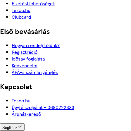
Fizetési lehetőségek
Tesco.hu
Clubcard
Első bevásárlás
Hogyan rendelj tőlünk?
Regisztráció
Idősáv foglalása
Kedvenceim
ÁFÁ-s számla igénylés
Kapcsolat
Tesco.hu
Ügyfélszolgálat - 0680222333
Áruházkereső
Segítünk