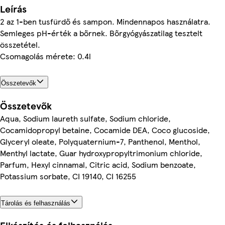
Leírás
2 az 1-ben tusfürdő és sampon. Mindennapos használatra.
Semleges pH-érték a bőrnek. Bőrgyógyászatilag tesztelt
összetétel.
Csomagolás mérete: 0.4l
Összetevők
Összetevők
Aqua, Sodium laureth sulfate, Sodium chloride,
Cocamidopropyl betaine, Cocamide DEA, Coco glucoside,
Glyceryl oleate, Polyquaternium-7, Panthenol, Menthol,
Menthyl lactate, Guar hydroxypropyltrimonium chloride,
Parfum, Hexyl cinnamal, Citric acid, Sodium benzoate,
Potassium sorbate, CI 19140, CI 16255
Tárolás és felhasználás