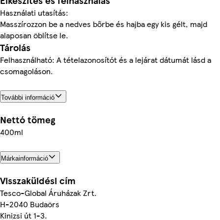
Elkészítés és felhasználás
Használati utasítás:
Masszírozzon be a nedves bőrbe és hajba egy kis gélt, majd
alaposan öblítse le.
Tárolás
Felhasználható: A tételazonosítót és a lejárat dátumát lásd a
csomagoláson.
További információ
Nettó tömeg
400ml
Márkainformáció
Visszaküldési cím
Tesco-Global Áruházak Zrt.
H-2040 Budaörs
Kinizsi út 1-3.