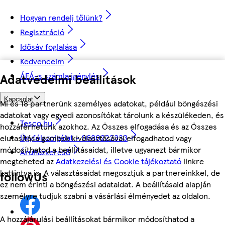
Hogyan rendelj tőlünk?
Regisztráció
Idősáv foglalása
Kedvenceim
ÁFÁ-s számla igénylés
Adatvédelmi beállítások
Kapcsolat
Mi és 18 partnerünk személyes adatokat, például böngészési
adatokat vagy egyedi azonosítókat tárolunk a készülékeden, és
Tesco.hu
hozzáférhetünk azokhoz. Az Összes elfogadása és az Összes
Ügyfélszolgálat - 0680222333
elutasítása gombok kiválasztásával elfogadhatod vagy
módosíthatod a beállításaidat, illetve ugyanezt bármikor
Áruházkereső
megteheted az
Adatkezelési és Cookie tájékoztató
linkre
kattintva is. A választásaidat megosztjuk a partnereinkkel, de
followUs
ez nem érinti a böngészési adataidat. A beállításaid alapján
személyre tudjuk szabni a vásárlási élményedet az oldalon.
A hozzájárulási beállításokat bármikor módosíthatod a