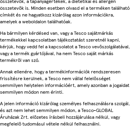
összetevők, a tápanyagértékek, a dietetikai és allergén
összetevők is. Minden esetben olvasd el a terméken található
címkét és ne hagyatkozz kizárólag azon információkra,
amelyek a weboldalon találhatóak.
Ha bármilyen kérdésed van, vagy a Tesco sajátmárkás
termékekkel kapcsolatban tájékoztatást szeretnél kapni,
kérjük, hogy vedd fel a kapcsolatot a Tesco vevőszolgálatával,
vagy a termék gyártójával, ha nem Tesco saját márkás
termékről van szó.
Annak ellenére, hogy a termékinformációk rendszeresen
frissítésre kerülnek, a Tesco nem vállal felelősséget
semmilyen helytelen információért, amely azonban a jogaidat
semmilyen módon nem érinti.
A jelen információ kizárólag személyes felhasználásra szolgál,
és azt nem lehet semmilyen módon, a Tesco-GLOBAL
Áruházak Zrt. előzetes írásbeli hozzájárulása nélkül, vagy
megfelelő tudomásul vétele nélkül felhasználni.