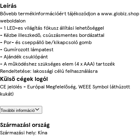
Leírás
Bővebb termékinformációért tájékozódjon a www.globiz.shop
weboldalon
- 1 LED-es világítás fókusz állítási lehetőséggel
- Kézbe illeszkedő, csúszásmentes bordázattal
- Por- és cseppálló be/kikapcsoló gomb
- Gumírozott lámpatest
- Ajándék csuklópánt
- A működéshez szükséges elem (4 x AAA) tartozék
Rendeltetése: lakossági célú felhasználásra
Külső cégek logói
CE jelölés - Európai Megfelelőség, WEEE Symbol (áthúzott
kukát)
További információ
Származási ország
Származási hely: Kína