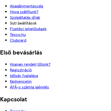
Akadálymentesség
Hova szállítunk?
Szolgáltatás díjak
Süti beállítások
Fizetési lehetőségek
Tesco.hu
Clubcard
Első bevásárlás
Hogyan rendelj tőlünk?
Regisztráció
Idősáv foglalása
Kedvenceim
ÁFÁ-s számla igénylés
Kapcsolat
Tesco.hu