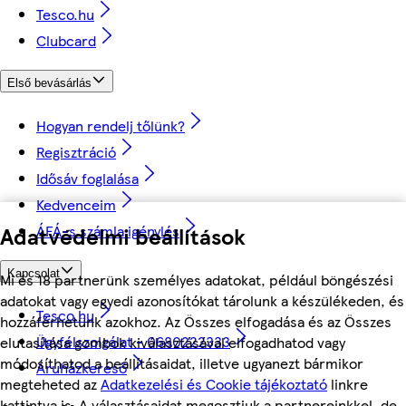
Tesco.hu
Clubcard
Első bevásárlás
Hogyan rendelj tőlünk?
Regisztráció
Idősáv foglalása
Kedvenceim
Adatvédelmi beállítások
ÁFÁ-s számla igénylés
Kapcsolat
Mi és 18 partnerünk személyes adatokat, például böngészési
adatokat vagy egyedi azonosítókat tárolunk a készülékeden, és
Tesco.hu
hozzáférhetünk azokhoz. Az Összes elfogadása és az Összes
Ügyfélszolgálat - 0680222333
elutasítása gombok kiválasztásával elfogadhatod vagy
módosíthatod a beállításaidat, illetve ugyanezt bármikor
Áruházkereső
megteheted az
Adatkezelési és Cookie tájékoztató
linkre
kattintva is. A választásaidat megosztjuk a partnereinkkel, de