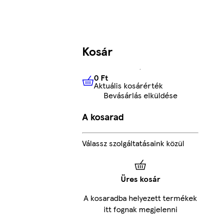
Kosár
0 Ft
Aktuális kosárérték
0 Ft
Aktuális kosárérték
Bevásárlás elküldése
A kosarad
Válassz szolgáltatásaink közül
Üres kosár
A kosaradba helyezett termékek
itt fognak megjelenni