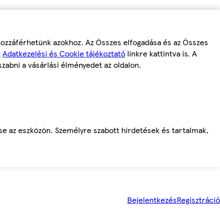
 hozzáférhetünk azokhoz. Az Összes elfogadása és az Összes
z
Adatkezelési és Cookie tájékoztató
linkre kattintva is. A
szabni a vásárlási élményedet az oldalon.
ése az eszközön. Személyre szabott hirdetések és tartalmak,
Bejelentkezés
Regisztráció