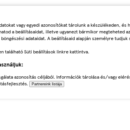
datokat vagy egyedi azonosítókat tárolunk a készülékeden, és
atod a beállításaidat, illetve ugyanezt bármikor megteheted a
 böngészési adataidat. A beállításaid alapján személyre tudjuk 
található Süti beállítások linkre kattintva.
sználjuk:
sgálata azonosítás céljából. Információk tárolása és/vagy elér
tásfejlesztés.
Partnereink listája