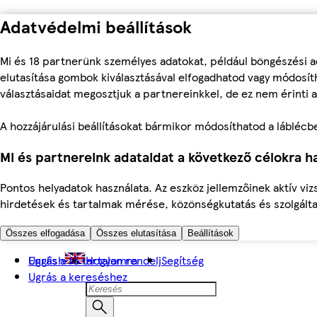
Adatvédelmi beállítások
Mi és 18 partnerünk személyes adatokat, például böngészési a
elutasítása gombok kiválasztásával elfogadhatod vagy módosíth
választásaidat megosztjuk a partnereinkkel, de ez nem érinti a
A hozzájárulási beállításokat bármikor módosíthatod a láblécben 
Mi és partnereink adataidat a következő célokra ha
Pontos helyadatok használata. Az eszköz jellemzőinek aktív viz
hirdetések és tartalmak mérése, közönségkutatás és szolgálta
Összes elfogadása
Összes elutasítása
Beállítások
Ugrás a fő tartalomra
English
Hogyan rendelj
Segítség
Ugrás a kereséshez