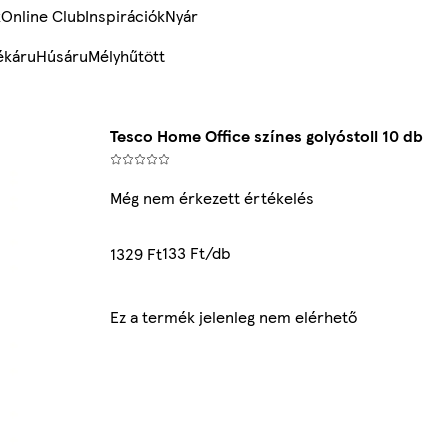
k
Online Club
Inspirációk
Nyár
ékáru
Húsáru
Mélyhűtött
Tesco Home Office színes golyóstoll 10 db
Még nem érkezett értékelés
133 Ft/db
1329 Ft
Ez a termék jelenleg nem elérhető