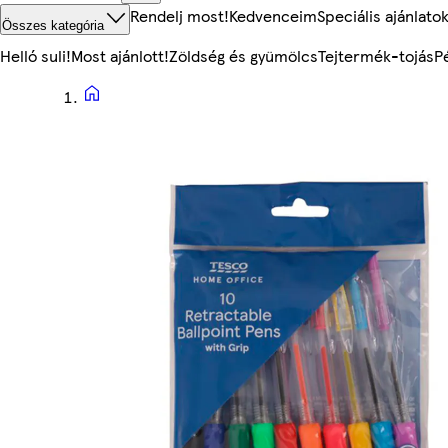
Rendelj most!
Kedvenceim
Speciális ajánlato
Összes kategória
Helló suli!
Most ajánlott!
Zöldség és gyümölcs
Tejtermék-tojás
P