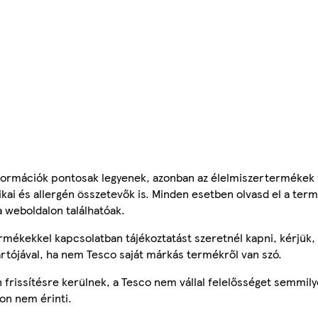
ormációk pontosak legyenek, azonban az élelmiszertermékek
tikai és allergén összetevők is. Minden esetben olvasd el a ter
a weboldalon találhatóak.
mékekkel kapcsolatban tájékoztatást szeretnél kapni, kérjük, 
ártójával, ha nem Tesco saját márkás termékről van szó.
frissítésre kerülnek, a Tesco nem vállal felelősséget semmily
on nem érinti.